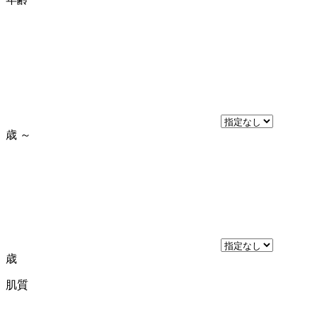
歳
～
歳
肌質