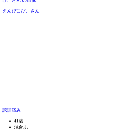
えんぴこぴ、
さん
認証済み
41歳
混合肌