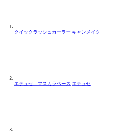
クイックラッシュカーラー
キャンメイク
エテュセ マスカラベース
エテュセ