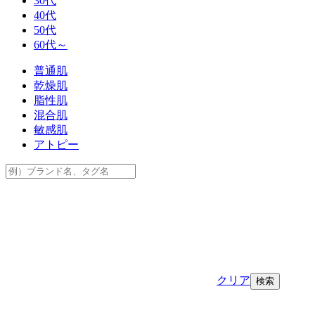
30代
40代
50代
60代～
普通肌
乾燥肌
脂性肌
混合肌
敏感肌
アトピー
クリア