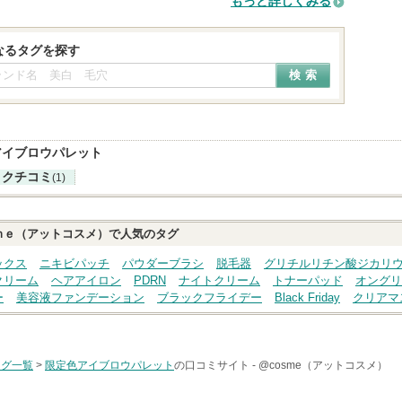
もっと詳しくみる
なるタグを探す
アイブロウパレット
クチコミ
(1)
ｍｅ（アットコスメ）で人気のタグ
ックス
ニキビパッチ
パウダーブラシ
脱毛器
グリチルリチン酸ジカリ
クリーム
ヘアアイロン
PDRN
ナイトクリーム
トナーパッド
オングリ
ー
美容液ファンデーション
ブラックフライデー
Black Friday
クリアマ
タグ一覧
>
限定色アイブロウパレット
の口コミサイト -
@cosme（アットコスメ）