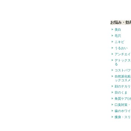
お悩み・効
美白
毛穴
ニキビ
うるおい
アンチエイ
デトックス
る
コストパフ
自然派化粧
ックコスメ
顔のテカリ
目のくま
角質ケア(
口臭対策・
歯のホワイ
痩身・スリ