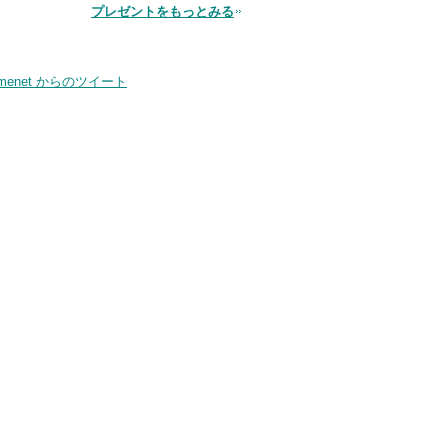
プレゼントをもっとみる
品
smenet からのツイート