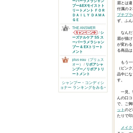
THE ANSWER
ーパーラメラシャン
眉とは違
からのお知らせ
プー&EXモイストト
付属の２
があります
リートメント ＦＯＲ
プチプラ
ＤＡＩＬＹ ＤＡＭＡ
ＧＥ
ず、ふん
THE ANSWER
なんだ
/
シ
THE ANSWER
ーズナルケア SS ス
眉が描け
からのお知らせ
ーパーラメラシャン
が変わる
があります
プー & EXトリート
る商品は
メント
plus eau（プリュス
もう一色
オー）
/
リポアシャ
（ピンク
ンプー／リポアトリ
ートメント
品中にな
す。
シャンプー・コンディシ
ョナー ランキングをみる
一見、5
んの口コ
で、ご興
ット
のど
たりで印
メイク