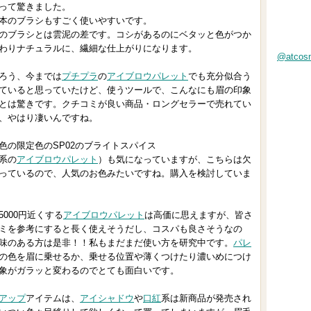
って驚きました。
本のブラシもすごく使いやすいです。
のブラシとは雲泥の差です。コシがあるのにベタッと色がつか
わりナチュラルに、繊細な仕上がりになります。
@atco
ろう、今までは
プチプラ
の
アイブロウ
パレット
でも充分似合う
ていると思っていたけど、使うツールで、こんなにも眉の印象
とは驚きです。クチコミが良い商品・ロングセラーで売れてい
、やはり凄いんですね。
の限定色のSP02のブライトスパイス
系の
アイブロウ
パレット
）も気になっていますが、こちらは欠
っているので、人気のお色みたいですね。購入を検討していま
000円近くする
アイブロウ
パレット
は高価に思えますが、皆さ
ミを参考にすると長く使えそうだし、コスパも良さそうなの
味のある方は是非！！私もまだまだ使い方を研究中です。
パレ
の色を眉に乗せるか、乗せる位置や薄くつけたり濃いめにつけ
象がガラッと変わるのでとても面白いです。
アップ
アイテムは、
アイシャドウ
や
口紅
系は新商品が発売され