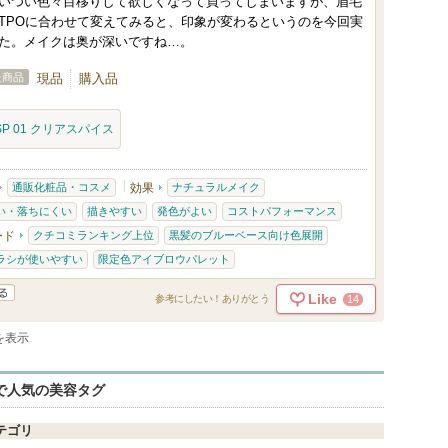
いつい色々目移りして欲しくなって買ってしまいますが、眉毛
TPOに合わせて変えてみると、印象が変わるというのを今回実
た。メイクは奥が深いですね…。
た商品
現品
購入品
SP 01 クリアスパイス
通販化粧品・コスメ
効果
ナチュラルメイク
い・落ちにくい
描きやすい
発色がよい
コストパフォーマンス
ード
クチコミランキング上位
黒髪のブルーベース向け色展開
ラシが使いやすい
限定色アイブロウパレット
Like
14
参考にしたい！ありがとう
件を表示
eで人気の美容タグ
テゴリ