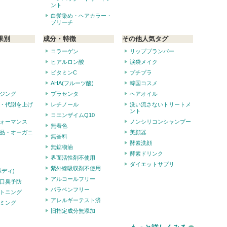
ント
白髪染め・ヘアカラー・
ブリーチ
果別
成分・特徴
その他人気タグ
コラーゲン
リッププランパー
ヒアルロン酸
涙袋メイク
ビタミンC
プチプラ
AHA(フルーツ酸)
韓国コスメ
ジング
プラセンタ
ヘアオイル
・代謝を上げ
レチノール
洗い流さないトリートメ
ント
コエンザイムQ10
ォーマンス
ノンシリコンシャンプー
無着色
品・オーガニ
美顔器
無香料
酵素洗顔
無鉱物油
酵素ドリンク
界面活性剤不使用
ダイエットサプリ
紫外線吸収剤不使用
ボディ)
アルコールフリー
口臭予防
パラベンフリー
トニング
アレルギーテスト済
ミング
旧指定成分無添加