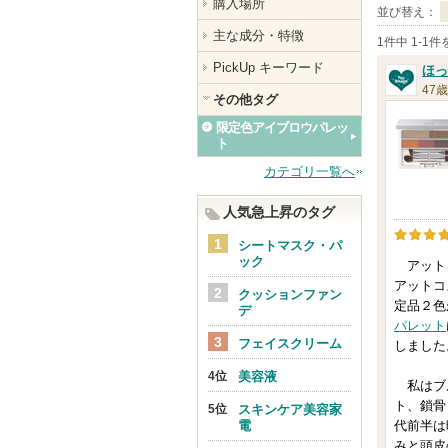
購入場所
並び替え：
主な成分・特徴
1件中 1-1
PickUp キーワード
ほっ
47歳
その他タグ
限定色アイブロウパレッ
ト
カテゴリ一覧へ
人気急上昇のタグ
シートマスク・パ
ック
アット
アットコ
クッションファン
定品２色
デ
パレット
フェイスクリーム
しました
美容液
私はブル
ト、鎖骨
スキンケア美容家
電
代前半は
みと頭皮