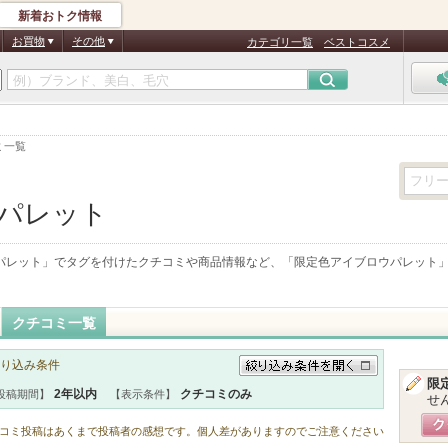
新着おトク情報
お買物
その他
カテゴリ一覧
ベストコスメ
ミ一覧
パレット
パレット
」でタグを付けたクチコミや商品情報など、「
限定色アイブロウパレット
クチコミ一覧
り込み条件
限
絞り込み条件を開く
2年以内
クチコミのみ
投稿期間】
【表示条件】
せ
コミ投稿はあくまで投稿者の感想です。個人差がありますのでご注意ください