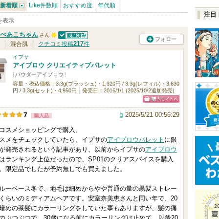
新着順
Like件数順
おすすめ度
年代順
注目
件を表示
ぺあこちゃん
さん
フォロー
認証済
1
217
混合肌
クチコミ投稿
件
0
イプサ
アイブロウ クリエイティブパレット
0
[
パウダーアイブロウ
]
人
容量・税込価格：3.3g(ブラッシュ)・1,320円 / 3.3g(レフィル)・3,630
円 / 3.3g(セット)・4,950円
発売日：2016/1/1 (2025/10/2追加発売)
以
上
ショッピン
2025/5/21 00:56:29
7
購入品
の
グサイトへ
コスメショッピングで購入。
メ
スメをチェックしていたら、イプサの
アイブロウ
パレット
に限
ン
が発売されるという記事があり、以前からイプサの
アイブロウ
バ
はランキング上位だったので、SP01のクリアスパイスを購入
。限定品でしたが予約無しでも買えました。
ー
に
ーベース冬で、地毛は細めからやや普通の量の黒髪ストレー
お
くらいのミディアムヘアです。安室奈美恵さんと同い年で、20
暗めの茶髪にカラーリングをしていた事もありますが、髪の痛
気
のぶつぶつで、30歳になる前にカラーリングは止めて、以後20