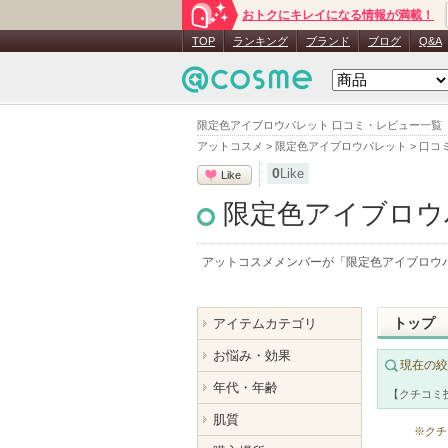
おトクにキレイになる情報が満載！
TOP
ランキング
ブランド
ブログ
Q&A
限定色アイブロウパレット 口コミ・レビュー一覧
アットコスメ
>
限定色アイブロウパレット
>
口コ
0
Like
Like
限定色アイブロウ
アットコスメメンバーが「
限定色アイブロウ
トップ
アイテムカテゴリ
お悩み・効果
現在の絞
年代・年齢
【クチコミ
肌質
※クチ