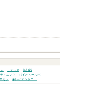
ウム
リデンス
美顔器
ディエンツ
バイオヒールボ
スカラ
キレイアンドコー