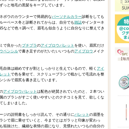
に
ずっと地毛の黒髪をキープしています。
入
り
ネボウのカウンターで簡易的な
パーソナルカラー
診断をしても
ルーベース冬と診断されてからは、自分でも
雑誌
やインターネ
登
NSなどで色々調べて、眉毛も似合うように自分なりに整えてき
録
さ
ミで良かった
プチプラ
の
アイブロウ
パレット
を使い、眉尻だけ
れ
ウペンシル
で書き足すのがだいたいいつもの
アイブロウ
メイク
て
【毎月
い
自体は細めですが割としっかりと生えているので、軽く
アイ
ま
レット
で色を乗せて、スクリューブラシで梳かしで毛流れを整
す
ンシルで眉尻を書き足しています。
の
アイブロウ
パレット
は配色が絶賛されていたのと、２本つい
属のブラシがすごく使いやすいとのクチコミを見て、欲しくな
てしまいました。
ージの説明書をしっかり読んで、その通りに
パレット
の眉墨を
ラシで眉に乗せていくと、今までとはガラッと印象が変わっ
も垢抜けた、繊細な表情の眉になり、見慣れたいつもの自分の