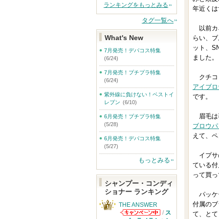
ランキングをもっとみる
年近くは
タグ一覧へ
以前カ
What's New
らい、ブ
ット、S
7月発売！デパコス特集
ました。
(6/24)
7月発売！プチプラ特集
クチコ
(6/24)
アイブロ
紫外線に負けない！ベストイ
です。
レブン
(6/10)
眉毛は毛
6月発売！プチプラ特集
(5/28)
ブロウ
パ
えて、ペ
6月発売！デパコス特集
(5/27)
イプサ
もっとみる
ている付
って買っ
シャンプー・コンディ
ショナー ランキング
パッケ
付属のブ
THE ANSWER
/
ス
て、とて