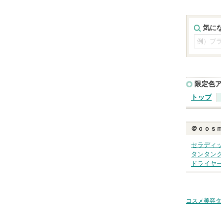
気に
限定色
トップ
＠ｃｏｓ
セラディ
タンタン
ドライヤ
コスメ美容