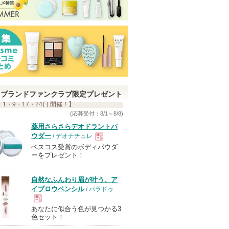
ブランドファンクラブ限定プレゼント
 1・9・17・24日 開催！】
(応募受付：8/1～8/8)
薬用さらさらデオドラントパ
ウダー
/ デオナチュレ
ベスコス受賞のボディパウダ
現
ーをプレゼント！
品
自然なふんわり眉が叶う、ア
イブロウペンシル
/ パラドゥ
あなたに似合う色が見つかる3
現
色セット！