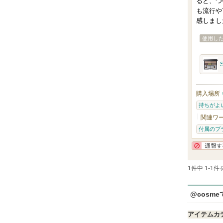
ると、つ
も流行や
感しまし
使用し
購入場所
持ちがよ
関連ワ
付属のブ
1件中 1-1
@cosm
アイテムカ