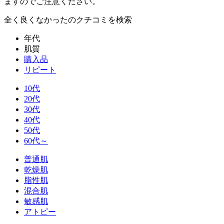
ますのでご注意ください。
全く良くなかった
のクチコミを検索
年代
肌質
購入品
リピート
10代
20代
30代
40代
50代
60代～
普通肌
乾燥肌
脂性肌
混合肌
敏感肌
アトピー