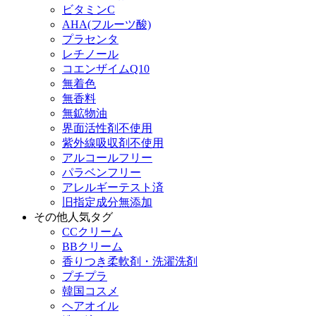
ビタミンC
AHA(フルーツ酸)
プラセンタ
レチノール
コエンザイムQ10
無着色
無香料
無鉱物油
界面活性剤不使用
紫外線吸収剤不使用
アルコールフリー
パラベンフリー
アレルギーテスト済
旧指定成分無添加
その他人気タグ
CCクリーム
BBクリーム
香りつき柔軟剤・洗濯洗剤
プチプラ
韓国コスメ
ヘアオイル