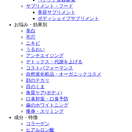
サプリメント・フード
美容サプリメント
ボディシェイプサプリメント
お悩み・効果別
美白
毛穴
ニキビ
うるおい
アンチエイジング
デトックス・代謝を上げる
コストパフォーマンス
自然派化粧品・オーガニックコスメ
顔のテカリ
目のくま
角質ケア(ボディ)
口臭対策・口臭予防
歯のホワイトニング
痩身・スリミング
成分・特徴
コラーゲン
ヒアルロン酸