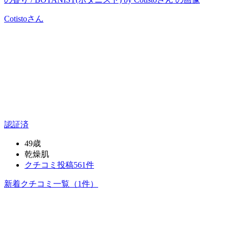
Cotisto
さん
認証済
49歳
乾燥肌
クチコミ投稿561件
新着クチコミ一覧
（1件）