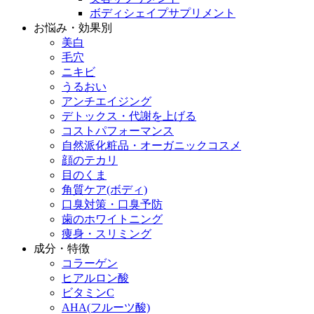
ボディシェイプサプリメント
お悩み・効果別
美白
毛穴
ニキビ
うるおい
アンチエイジング
デトックス・代謝を上げる
コストパフォーマンス
自然派化粧品・オーガニックコスメ
顔のテカリ
目のくま
角質ケア(ボディ)
口臭対策・口臭予防
歯のホワイトニング
痩身・スリミング
成分・特徴
コラーゲン
ヒアルロン酸
ビタミンC
AHA(フルーツ酸)