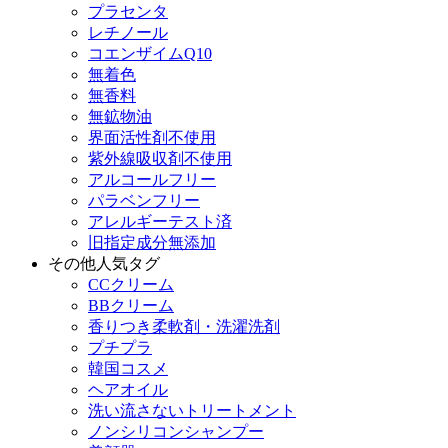
プラセンタ
レチノール
コエンザイムQ10
無着色
無香料
無鉱物油
界面活性剤不使用
紫外線吸収剤不使用
アルコールフリー
パラベンフリー
アレルギーテスト済
旧指定成分無添加
その他人気タグ
CCクリーム
BBクリーム
香りつき柔軟剤・洗濯洗剤
プチプラ
韓国コスメ
ヘアオイル
洗い流さないトリートメント
ノンシリコンシャンプー