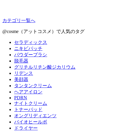
カテゴリ一覧へ
@cosme（アットコスメ）で人気のタグ
セラディックス
ニキビパッチ
パウダーブラシ
脱毛器
グリチルリチン酸ジカリウム
リデンス
美顔器
タンタンクリーム
ヘアアイロン
PDRN
ナイトクリーム
トナーパッド
オングリディエンツ
バイオヒールボ
ドライヤー