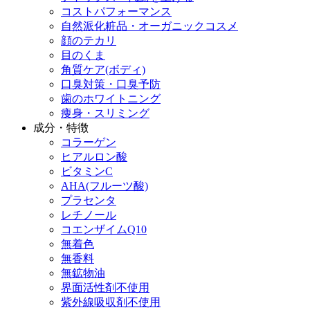
コストパフォーマンス
自然派化粧品・オーガニックコスメ
顔のテカリ
目のくま
角質ケア(ボディ)
口臭対策・口臭予防
歯のホワイトニング
痩身・スリミング
成分・特徴
コラーゲン
ヒアルロン酸
ビタミンC
AHA(フルーツ酸)
プラセンタ
レチノール
コエンザイムQ10
無着色
無香料
無鉱物油
界面活性剤不使用
紫外線吸収剤不使用