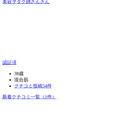
美容ヲタク姉さん
さん
認証済
38歳
混合肌
クチコミ投稿54件
新着クチコミ一覧
（1件）