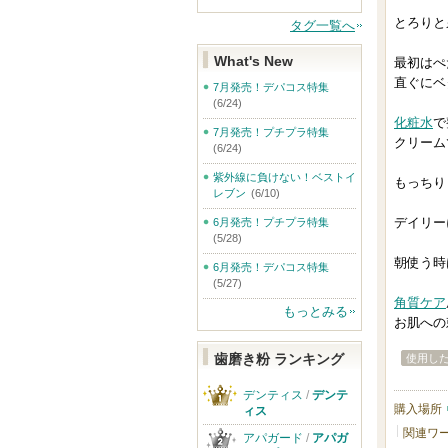
とろりと
タグ一覧へ
What's New
最初はぺ
直ぐにベ
7月発売！デパコス特集
(6/24)
化粧水
で
7月発売！プチプラ特集
クリーム
(6/24)
紫外線に負けない！ベストイ
もっちり
レブン
(6/10)
デイリー
6月発売！プチプラ特集
(5/28)
朝使う時
6月発売！デパコス特集
(5/27)
角質ケア
もっとみる
お肌への
歯磨き粉 ランキング
使用し
デンティス
/
デンテ
購入場所
ィス
関連ワ
アパガード
/
アパガ