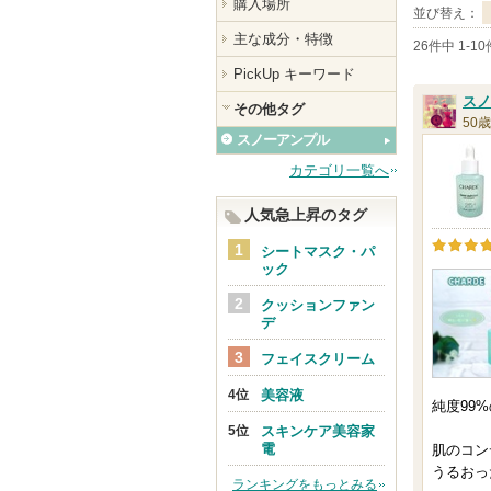
購入場所
並び替え：
主な成分・特徴
26件中 1-1
PickUp キーワード
スノ
その他タグ
50歳
スノーアンプル
カテゴリ一覧へ
人気急上昇のタグ
シートマスク・パ
ック
クッションファン
デ
フェイスクリーム
美容液
純度99
スキンケア美容家
電
肌のコン
うるおっ
ランキングをもっとみる