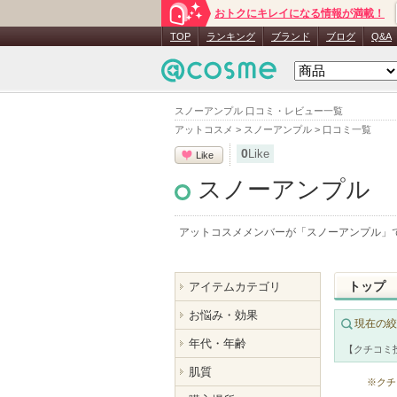
おトクにキレイになる情報が満載！
TOP
ランキング
ブランド
ブログ
Q&A
スノーアンプル 口コミ・レビュー一覧
アットコスメ
>
スノーアンプル
>
口コミ一覧
0
Like
Like
スノーアンプル
アットコスメメンバーが「
スノーアンプル
」
トップ
アイテムカテゴリ
お悩み・効果
現在の絞
年代・年齢
【クチコミ
肌質
※クチ