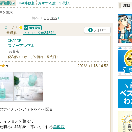
新着順
Like件数順
おすすめ度
年代順
注目
0件を表示
前へ
1
2
3
次へ
ーミー
さん
フォロー
認証済
1
2422
普通肌
クチコミ投稿
件
0
CHARDE
スノーアンプル
0
[
美容液
]
人
税込価格：オープン価格
発売日：-
以
2026/1/1 13:14:52
5
上
の
メ
ン
バ
%のナイアシンアミドを25%配合
ー
に
ディションを整えて
お
た明るい肌印象に導いてくれる
美容液