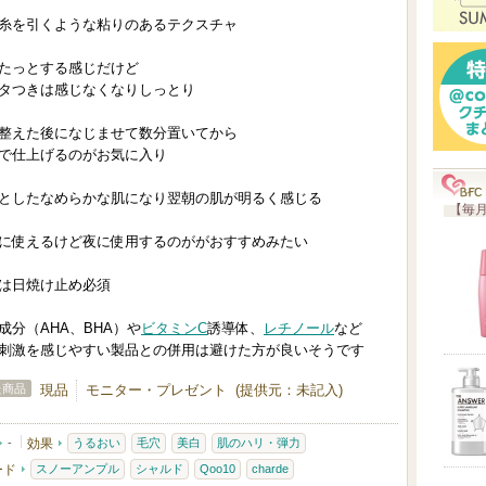
気
糸を引くような粘りのあるテクスチャ
に
入
たっとする感じだけど
り
タつきは感じなくなりしっとり
登
整えた後になじませて数分置いてから
録
で仕上げるのがお気に入り
さ
としたなめらかな肌になり翌朝の肌が明るく感じる
れ
【毎月
て
に使えるけど夜に使用するのががおすすめみたい
い
ま
は日焼け止め必須
す
成分（AHA、BHA）や
ビタミンC
誘導体、
レチノール
など
刺激を感じやすい製品との併用は避けた方が良いそうです
た商品
現品
モニター・プレゼント (提供元：未記入)
-
効果
うるおい
毛穴
美白
肌のハリ・弾力
ード
スノーアンプル
シャルド
Qoo10
charde