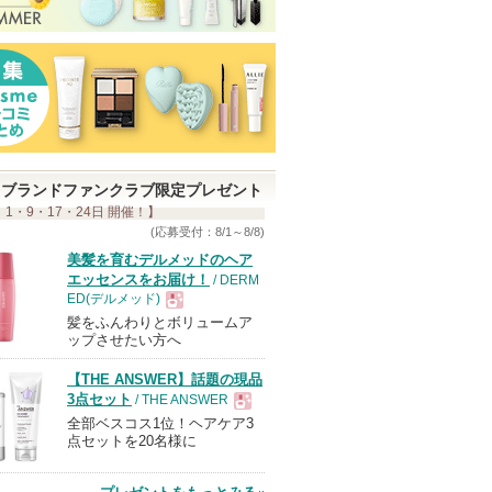
ブランドファンクラブ限定プレゼント
 1・9・17・24日 開催！】
(応募受付：8/1～8/8)
美髪を育むデルメッドのヘア
エッセンスをお届け！
/ DERM
ED(デルメッド)
髪をふんわりとボリュームア
現
ップさせたい方へ
【THE ANSWER】話題の現品
品
3点セット
/ THE ANSWER
全部ベスコス1位！ヘアケア3
現
点セットを20名様に
品