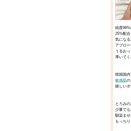
純度99
25%配
気になる
アプロー
うるおっ
導いてく
韓国国内
敏感肌
の
嬉しいポ
とろみの
少量でも
馴染ませ
もっちり