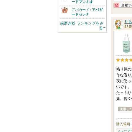
ードプレミオ
アパガード
/
アパガ
ードセレナ
りら
歯磨き粉 ランキングをみ
43歳
る
粘り気の
うな香り
夜に使っ
いです。
たっぷり
覚。暫く
使用し
購入場所
スノーア