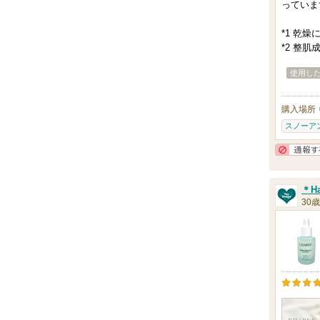
っていま
*1 乾燥
*2 整肌
使用し
購入場所
スノーア
＊H
30歳