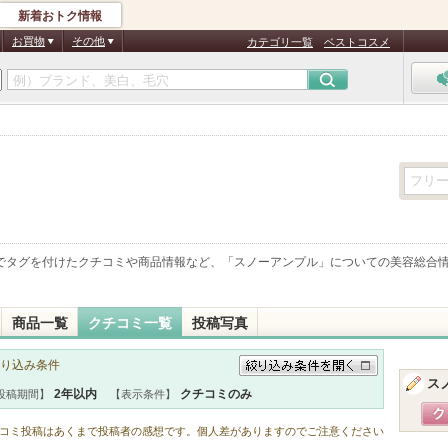
新着おトク情報
お買物
その他
カテゴリ一覧
ベストコスメ
でタグを付けたクチコミや商品情報など、「
スノーアンプル
」についての美容総合
商品一覧
クチコミ一覧
投稿写真
り込み条件
ス
絞り込み条件を開く
2年以内
クチコミのみ
投稿期間】
【表示条件】
コミ投稿はあくまで投稿者の感想です。個人差がありますのでご注意ください