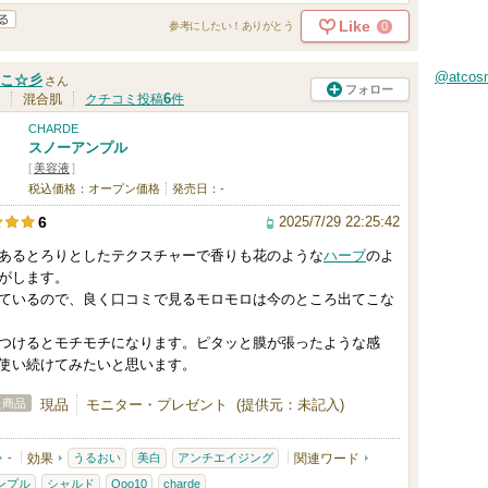
Like
0
参考にしたい！ありがとう
@atco
こ☆彡
さん
フォロー
6
混合肌
クチコミ投稿
件
CHARDE
スノーアンプル
[
美容液
]
税込価格：オープン価格
発売日：-
2025/7/29 22:25:42
6
あるとろりとしたテクスチャーで香りも花のような
ハーブ
のよ
がします。
ているので、良く口コミで見るモロモロは今のところ出てこな
つけるとモチモチになります。ピタッと膜が張ったような感
使い続けてみたいと思います。
た商品
現品
モニター・プレゼント (提供元：未記入)
-
効果
うるおい
美白
アンチエイジング
関連ワード
ンプル
シャルド
Qoo10
charde