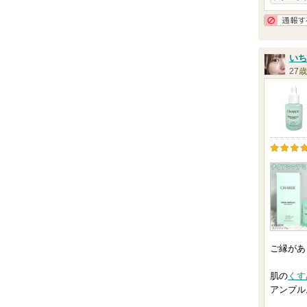
いち
27歳
ご縁があ
肌の
くす
アンプル