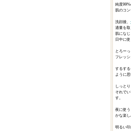
純度99
肌のコン
洗顔後、
適量を取
肌になじ
日中に使
とろーっ
フレッシ
するする
ように思
しっとり
それでい
す。
夜に使う
かな楽し
明るい印