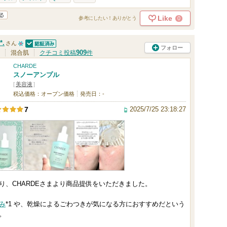
Like
0
参考にしたい！ありがとう
*.
さん
フォロー
認証済
1
909
混合肌
クチコミ投稿
件
0
CHARDE
スノーアンプル
人
[
美容液
]
以
税込価格：オープン価格
発売日：-
上
2025/7/25 23:18:27
7
の
メ
ン
バ
ー
り、CHARDEさまより商品提供をいただきました。
に
お
み
*1 や、乾燥によるごわつきが気になる方におすすめだという
気
。
に