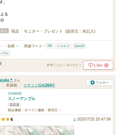
す。
による
成分
た商品
現品
モニター・プレゼント (提供元：未記入)
-
効果
-
関連ワード
PR
シャルド
Qoo10
ンプル
Like
0
参考にしたい！ありがとう
aruko＊
さん
フォロー
264
乾燥肌
クチコミ投稿
件
CHARDE
スノーアンプル
[
美容液
]
税込価格：オープン価格
発売日：-
2025/7/25 20:47:09
6