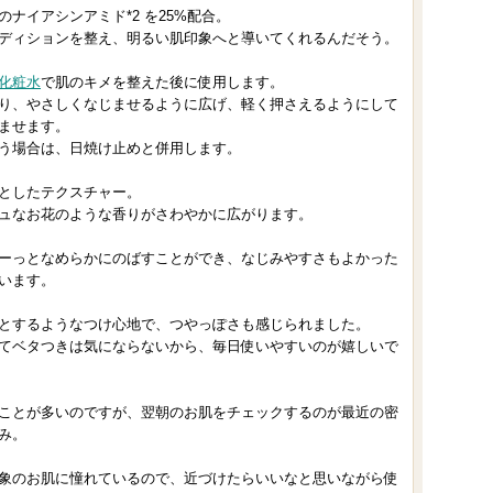
%のナイアシンアミド*2 を25%配合。
入
ディションを整え、明るい肌印象へと導いてくれるんだそう。
り
登
化粧水
で肌のキメを整えた後に使用します。
り、やさしくなじませるように広げ、軽く押さえるようにして
録
ませます。
さ
う場合は、日焼け止めと併用します。
れ
としたテクスチャー。
て
ュなお花のような香りがさわやかに広がります。
い
ま
ーっとなめらかにのばすことができ、なじみやすさもよかった
す
います。
とするようなつけ心地で、つやっぽさも感じられました。
てベタつきは気にならないから、毎日使いやすいのが嬉しいで
ことが多いのですが、翌朝のお肌をチェックするのが最近の密
み。
象のお肌に憧れているので、近づけたらいいなと思いながら使