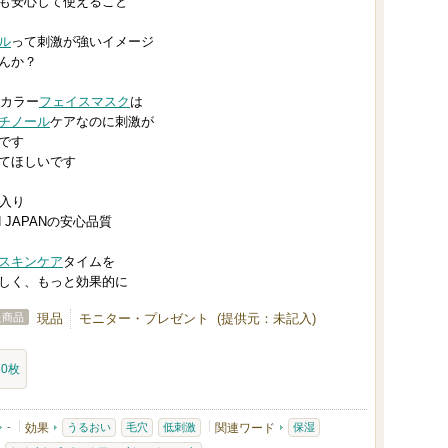
も安心して使えること
ル
って刺激が強いイメージ
んか？
CAカラー
フェイスマスク
は
チノール
ケアなのに刺激が
です
てほしいです
枚入り
IN JAPANの安心品質
スキンケア
タイムを
しく、もっと効果的に
た商品
現品
モニター・プレゼント (提供元：未記入)
30枚
-
効果
うるおい
毛穴
低刺激
関連ワード
保湿