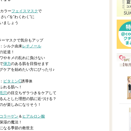
CAカラー
フェイスマスク
で
さい”を”わくわく”に
いましょう
ラーマスクで気分もアップ
：シルク由来
レチノール
の近道！
ワやキメの乱れに負けない
で
弾力
のある肌を目指せます
【毎月
グケアを始めたい方にぴったり♪
：
ビタミンC
誘導体
ふれる肌へ！
毛穴
の目立ちザラつきをケアして
るんとした理想の肌に近づける？
のが楽しみになりそう！
コラーゲン
＆
ヒアルロン酸
保湿の魔法！
になる季節の救世主