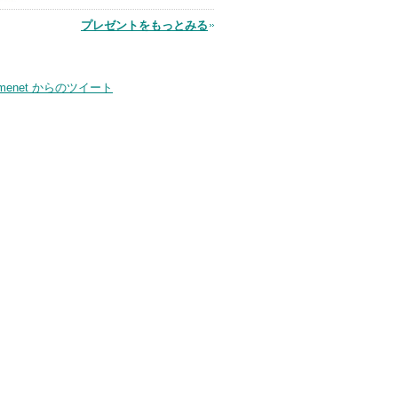
品
プレゼントをもっとみる
smenet からのツイート