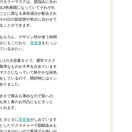
のカラーマスクは、肌悩みに合わ
に
る3色展開になっていてそれぞれ
ごとに異なる美容成分が配合され
入
その日の肌状態や気分に合わせて
り
ることができます。
登
もちろん、デザイン性や使う時間
録
さにもこだわり、
美容液
をたっぷ
さ
ているみたい。
れ
枚入りの大容量タイプ。通常マスク
て
基準なものが大半を占めています
い
マスクになっていて鮮やかな緑色
ま
をしているので、開封時にはイン
す
ありました。
きさで厚みも薄めなので肌への
も良く鼻のお凹凸にもピタッと
くれます。
ヒタヒタに
美容液
がしみています
としたテクスチャーで肌馴染みも
タつきがないので夏場でも使いや