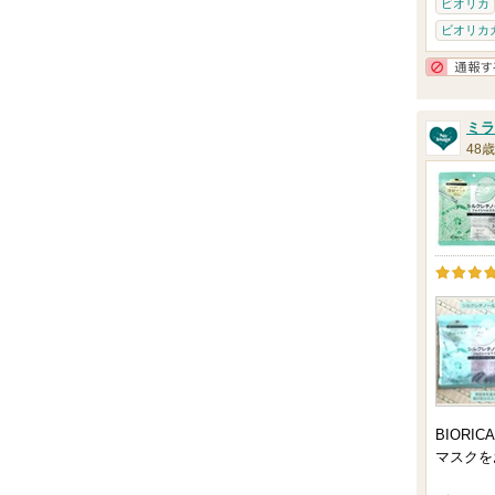
ビオリカ
ビオリカ
ミラ
48歳
BIORIC
マスクを