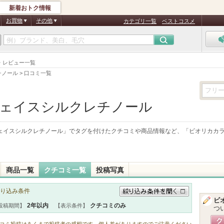
新着おトク情報
お買物
その他
カテゴリ一覧
ベストコスメ
・レビュー一覧
チノール
>
口コミ一覧
ェイスシルクレチノール
ェイスシルクレチノール
」でタグを付けたクチコミや商品情報など、「
ビオリカカ
商品一覧
クチコミ一覧
投稿写真
り込み条件
ビ
絞り込み条件を開く
2年以内
クチコミのみ
投稿期間】
【表示条件】
つ