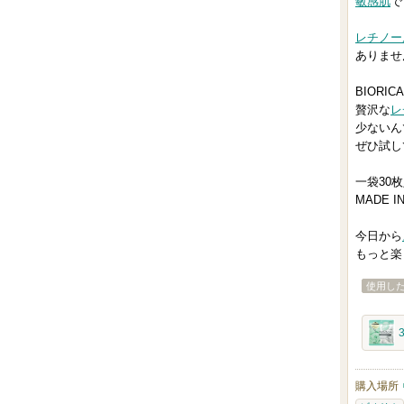
敏感肌
で
レチノー
ありませ
BIORI
贅沢な
レ
少ないん
ぜひ試し
一袋30
MADE 
今日から
もっと楽
使用し
購入場所