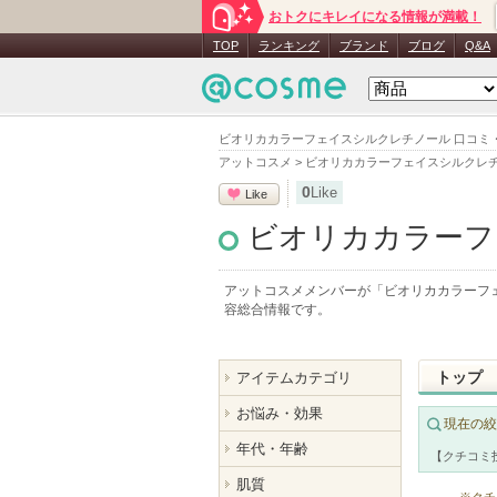
おトクにキレイになる情報が満載！
TOP
ランキング
ブランド
ブログ
Q&A
ビオリカカラーフェイスシルクレチノール 口コミ
アットコスメ
>
ビオリカカラーフェイスシルクレ
0
Like
Like
ビオリカカラーフ
アットコスメメンバーが「
ビオリカカラーフ
容総合情報です。
トップ
アイテムカテゴリ
お悩み・効果
現在の絞
年代・年齢
【クチコミ
肌質