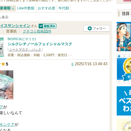
コミ投稿はあくまで投稿者の感想です。個人差がありますのでご注意ください
新着順
Like件数順
おすすめ度
年代順
注目
件を表示
イスサンシャイン
さん
フォロー
認証済
11
普通肌
クチコミ投稿
件
BIORICA(ビオリカ)
シルクレチノールフェイシャルマスク
[
シートマスク・パック
]
容量・税込価格：30枚・2,200円
発売日：-
2025/7/16 13:49:43
5
ア
が
楽しいなんて
キンケア
が
くなる