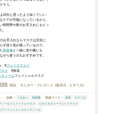
りそう。
は10分と思ったより短くていい
なケアが可能になっているから、
い時間帯や夜のお手入れにもピッ
た。
どのお手入れならマスクは完全に
らず湿り気が残っているので、
た
美容液
と一緒に首や腕にも
ながら使うのもおすすめです。
カ #
フェイスマスク
マスク
#保湿
レチノール
フェイシャルマスク
た商品
現品
モニター・プレゼント (提供元：ビオリカ)
-
効果
うるおい
低刺激
関連ワード
保湿
ビオリカ
チノールフェイシャルマスク
ビオリカカラーフェイスマスク
カラーフェイスシルクレチノール