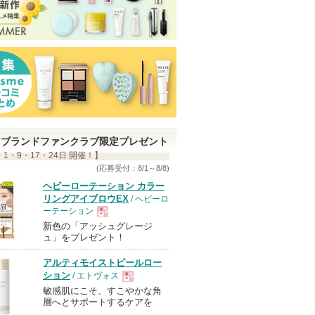
ブランドファンクラブ限定プレゼント
 1・9・17・24日 開催！】
(応募受付：8/1～8/8)
ヘビーローテーション カラー
リングアイブロウEX
/ ヘビーロ
ーテーション
新色の「アッシュグレージ
現
ュ」をプレゼント！
アルティモイストピールロー
品
ション
/ エトヴォス
敏感肌にこそ、すこやかな角
現
層へとサポートするケアを