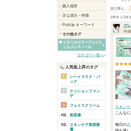
※クチ
購入場所
並び替え：
主な成分・特徴
3件中 1-3
PickUp キーワード
グレ
56歳
その他タグ
ビオリカカラーフェイス
シルクレチノール
カテゴリ一覧へ
人気急上昇のタグ
シートマスク・パ
ック
クッションファン
デ
フェイスクリーム
スキンケ
こんなに
美容液
毎日の
ス
スキンケア美容家
電
待ち遠し