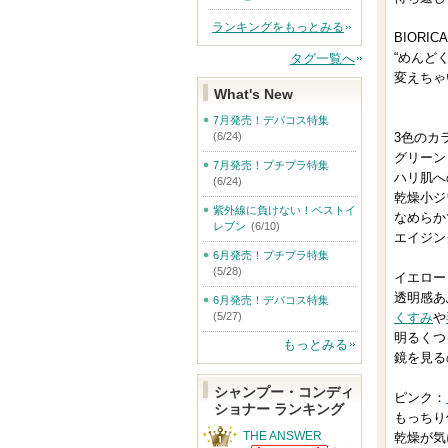
ランキングをもっとみる
BIORI
“めんどく
タグ一覧へ
変えちゃ
What's New
7月発売！デパコス特集
(6/24)
3色のカ
グリーン
7月発売！プチプラ特集
ハリ肌へ
(6/24)
乾燥小ジ
紫外線に負けない！ベストイ
なめらか
レブン
(6/10)
エイジン
6月発売！プチプラ特集
(5/28)
イエロー
透明感あ
6月発売！デパコス特集
(5/27)
くすみ
や
明るくつ
もっとみる
鏡を見る
シャンプー・コンディ
ピンク：
ショナー ランキング
もっちり
THE ANSWER
乾燥が気