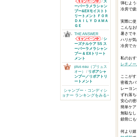
/
ス
弾むよう
THE ANSWER
ーパーラメラシャン
冷房で疲
からのお知らせ
プー&EXモイストト
があります
リートメント ＦＯＲ
ＤＡＩＬＹ ＤＡＭＡ
実際に使
ＧＥ
こんなお
暑さでキ
THE ANSWER
/
シ
ハリが気
THE ANSWER
ーズナルケア SS ス
冷房でカ
からのお知らせ
ーパーラメラシャン
があります
プー & EXトリート
私のおす
メント
レチノー
plus eau（プリュス
オー）
/
リポアシャ
ここがす
ンプー／リポアトリ
ートメント
密着力バ
レーヨン
シャンプー・コンディシ
ずれ落ち
ョナー ランキングをみる
安心の密
簡単ケア
無駄なし
鎖骨にも
何より嬉