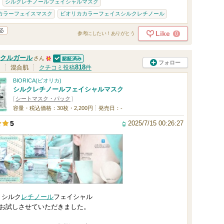
シルクレチノールフェイシャルマスク
カラーフェイスマスク
ビオリカカラーフェイスシルクレチノール
Like
0
参考にしたい！ありがとう
クルガール
さん
フォロー
認証済
5
818
混合肌
クチコミ投稿
件
0
BIORICA(ビオリカ)
シルクレチノールフェイシャルマスク
人
[
シートマスク・パック
]
以
容量・税込価格：30枚・2,200円
発売日：-
上
2025/7/15 00:26:27
5
の
メ
ン
バ
ー
A シルク
レチノール
フェイシャル
に
お試しさせていただきました。
お
気