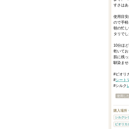
すさはあ
使用目安
ので手軽
朝の忙し
タリでし
10分ほ
乾いてお
肌に残っ
馴染ませ
#ビオリ
#
シート
#シルク
使用し
購入場所
シルクレ
ビオリカ