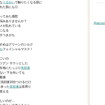
な
うるおい
で触りたくなる肌に
れた肌にも◎
ってみた感想
悩みありませんか？
@atco
メが乱れている
になる
サつきがち
すめはグリーンのシルク
ル
フェイシャルマスク！
ごいの
ツグン サラッとした
生地にたっぷり
美容液
ない 下を向いても
着感
 洗顔後10分つけるだけ
 余った
美容液
は首周り
使える
しいのが…