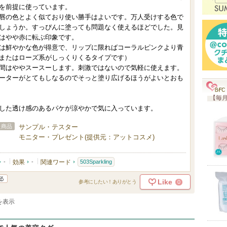
入
を前提に使っています。
り
唇の色とよく似ており使い勝手はよいです。万人受けする色で
しょうか。すっぴんに塗っても問題なく使えるほどでした。見
登
はやや赤に転ぶ印象です。
録
は鮮やかな色が得意で、リップに限ればコーラルピンクより青
さ
またはローズ系がしっくりくるタイプです）
間はややスースーします。刺激ではないので気軽に使えます。
れ
ーターがとてもしなるのでそっと塗り広げるほうがよいとおも
て
い
【毎月
ま
した透け感のあるパケが涼やかで気に入っています。
す
た商品
サンプル・テスター
モニター・プレゼント(提供元：アットコスメ)
-
効果
-
関連ワード
503Sparkling
Like
0
参考にしたい！ありがとう
件を表示