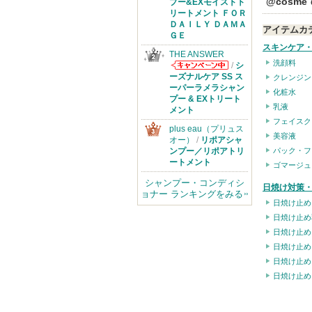
からのお知らせ
@cosm
プー&EXモイストト
があります
リートメント ＦＯＲ
ＤＡＩＬＹ ＤＡＭＡ
アイテムカ
ＧＥ
スキンケア
THE ANSWER
洗顔料
/
シ
THE ANSWER
ーズナルケア SS ス
クレンジン
からのお知らせ
ーパーラメラシャン
化粧水
があります
プー & EXトリート
乳液
メント
フェイスク
plus eau（プリュス
美容液
オー）
/
リポアシャ
ンプー／リポアトリ
パック・フ
ートメント
ゴマージュ
シャンプー・コンディシ
日焼け対策・
ョナー ランキングをみる
日焼け止め
日焼け止め
日焼け止め
日焼け止め
日焼け止め
日焼け止め