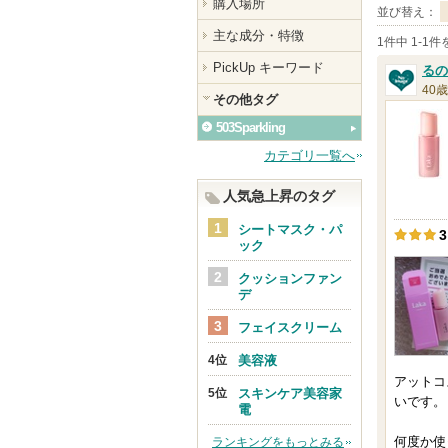
購入場所
並び替え：
主な成分・特徴
1件中 1-1
PickUp キーワード
るの:
40歳
その他タグ
503Sparkling
カテゴリ一覧へ
人気急上昇のタグ
シートマスク・パ
3
ック
クッションファン
デ
フェイスクリーム
美容液
アットコ
スキンケア美容家
いです。
電
何度か使
ランキングをもっとみる