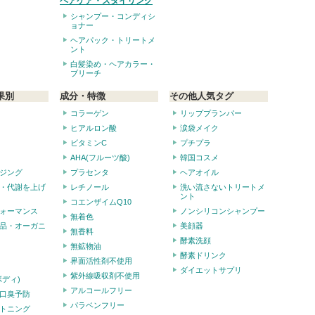
ヘアケア・スタイリング
シャンプー・コンディシ
ョナー
ヘアパック・トリートメ
ント
白髪染め・ヘアカラー・
ブリーチ
果別
成分・特徴
その他人気タグ
コラーゲン
リッププランパー
ヒアルロン酸
涙袋メイク
ビタミンC
プチプラ
AHA(フルーツ酸)
韓国コスメ
ジング
プラセンタ
ヘアオイル
・代謝を上げ
レチノール
洗い流さないトリートメ
ント
コエンザイムQ10
ォーマンス
ノンシリコンシャンプー
無着色
品・オーガニ
美顔器
無香料
酵素洗顔
無鉱物油
酵素ドリンク
界面活性剤不使用
ダイエットサプリ
紫外線吸収剤不使用
ボディ)
アルコールフリー
口臭予防
パラベンフリー
トニング