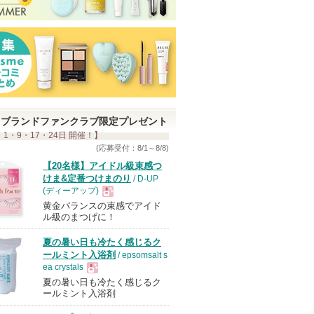
ブランドファンクラブ限定プレゼント
 1・9・17・24日 開催！】
(応募受付：8/1～8/8)
【20名様】アイドル級束感つ
けま&定番つけまのり
/ D-UP
(ディーアップ)
黄金バランスの束感でアイド
現
ル級のまつげに！
夏の暑い日も冷たく感じるク
品
ールミント入浴剤
/ epsomsalt s
ea crystals
夏の暑い日も冷たく感じるク
現
ールミント入浴剤