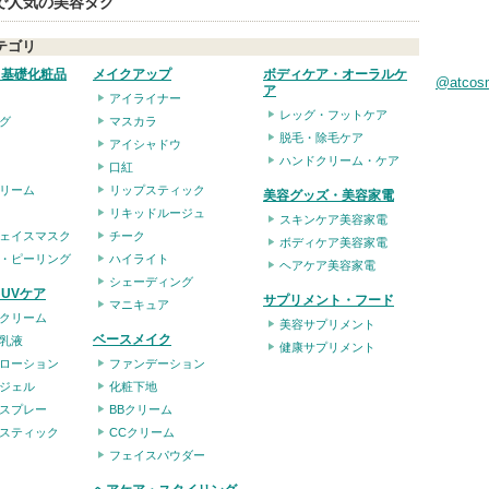
eで人気の美容タグ
テゴリ
・基礎化粧品
メイクアップ
ボディケア・オーラルケ
@atco
ア
アイライナー
レッグ・フットケア
グ
マスカラ
脱毛・除毛ケア
アイシャドウ
ハンドクリーム・ケア
口紅
リーム
リップスティック
美容グッズ・美容家電
リキッドルージュ
スキンケア美容家電
ェイスマスク
チーク
ボディケア美容家電
・ピーリング
ハイライト
ヘアケア美容家電
シェーディング
UVケア
サプリメント・フード
マニキュア
クリーム
美容サプリメント
ベースメイク
乳液
健康サプリメント
ローション
ファンデーション
ジェル
化粧下地
スプレー
BBクリーム
スティック
CCクリーム
フェイスパウダー