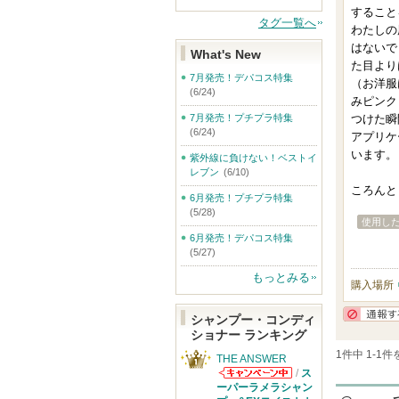
すること
タグ一覧へ
わたしの
はないで
What's New
た目より
7月発売！デパコス特集
（お洋服
(6/24)
みピンク
7月発売！プチプラ特集
つけた瞬
(6/24)
アプリケ
います。
紫外線に負けない！ベストイ
レブン
(6/10)
ころんと
6月発売！プチプラ特集
(5/28)
使用し
6月発売！デパコス特集
(5/27)
もっとみる
購入場所
シャンプー・コンディ
ショナー ランキング
1件中 1-1
THE ANSWER
/
ス
THE ANSWER
ーパーラメラシャン