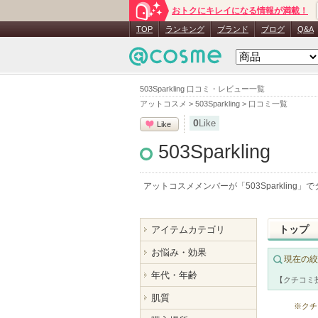
おトクにキレイになる情報が満載！
TOP
ランキング
ブランド
ブログ
Q&A
503Sparkling 口コミ・レビュー一覧
アットコスメ
>
503Sparkling
>
口コミ一覧
0
Like
Like
503Sparkling
アットコスメメンバーが「
503Sparkling
」で
トップ
アイテムカテゴリ
お悩み・効果
現在の絞
年代・年齢
【クチコミ
肌質
※クチ