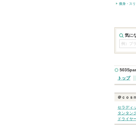
痩身・スリ
気に
503Spar
トップ
＠ｃｏｓ
セラディ
タンタン
ドライヤ