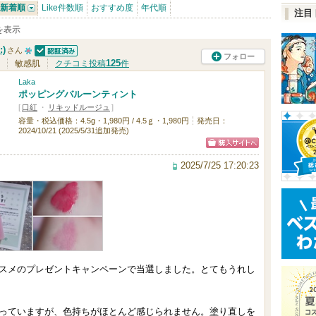
新着順
Like件数順
おすすめ度
年代順
注目
件を表示
)
さん
フォロー
認証済
1
125
敏感肌
クチコミ投稿
件
0
Laka
ポッピングバルーンティント
人
[
口紅
・
リキッドルージュ
]
以
容量・税込価格：4.5g・1,980円 / 4.5ｇ・1,980円
発売日：
2024/10/21 (2025/5/31追加発売)
上
の
ショッピン
2025/7/25 17:20:23
メ
グサイトへ
ン
バ
ー
に
お
スメのプレゼントキャンペーンで当選しました。とてもうれし
気
に
っていますが、色持ちがほとんど感じられません。塗り直しを