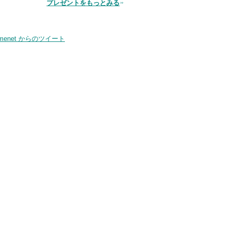
プレゼントをもっとみる
品
smenet からのツイート