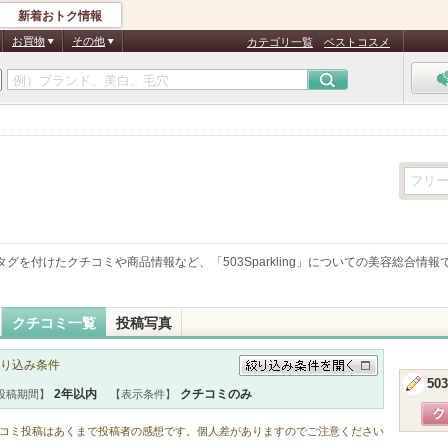
新着おトク情報
お買物
その他
カテゴリ一覧
ベストコスメ
タグを付けたクチコミや商品情報など、「
503Sparkling
」についての美容総合情報
クチコミ一覧
投稿写真
り込み条件
503
絞り込み条件を開く
2年以内
クチコミのみ
投稿期間】
【表示条件】
コミ投稿はあくまで投稿者の感想です。個人差がありますのでご注意ください