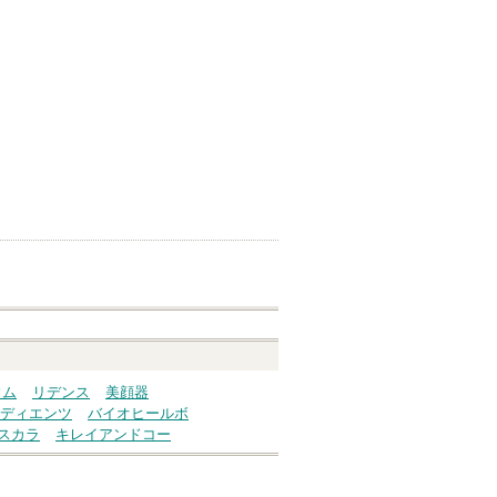
ウム
リデンス
美顔器
ディエンツ
バイオヒールボ
スカラ
キレイアンドコー