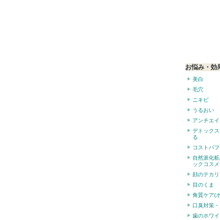
お悩み・効
美白
毛穴
ニキビ
うるおい
アンチエイ
デトックス
る
コストパフ
自然派化粧
ックコスメ
顔のテカリ
目のくま
角質ケア(
口臭対策・
歯のホワイ