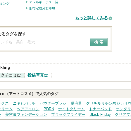
アレルギーテスト済
ミング
旧指定成分無添加
もっと詳しくみる
なるタグを探す
kling
クチコミ
投稿写真
(1)
(2)
ｍｅ（アットコスメ）で人気のタグ
ックス
ニキビパッチ
パウダーブラシ
脱毛器
グリチルリチン酸ジカリ
クリーム
ヘアアイロン
PDRN
ナイトクリーム
トナーパッド
オングリ
ー
美容液ファンデーション
ブラックフライデー
Black Friday
クリアマ