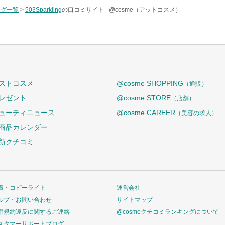
タグ一覧
>
503Sparkling
の口コミサイト -
@cosme（アットコスメ）
ストコスメ
@cosme SHOPPING
（通販）
レゼント
@cosme STORE
（店舗）
ューティニュース
@cosme CAREER
（美容の求人）
商品カレンダー
新クチコミ
責・コピーライト
運営会社
ルプ・お問い合わせ
サイトマップ
用規約違反に関するご連絡
@cosmeクチコミランキングについて
スタマーサポートブログ