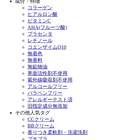
成分・特徴
コラーゲン
ヒアルロン酸
ビタミンC
AHA(フルーツ酸)
プラセンタ
レチノール
コエンザイムQ10
無着色
無香料
無鉱物油
界面活性剤不使用
紫外線吸収剤不使用
アルコールフリー
パラベンフリー
アレルギーテスト済
旧指定成分無添加
その他人気タグ
CCクリーム
BBクリーム
香りつき柔軟剤・洗濯洗剤
プチプラ