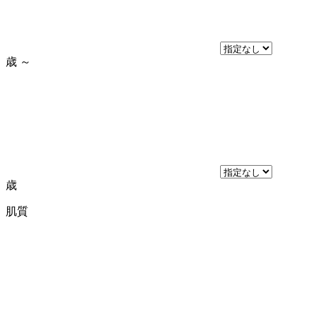
歳
～
歳
肌質