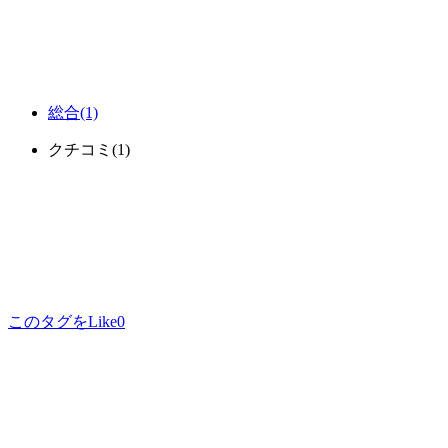
総合
(1)
クチコミ
(1)
このタグをLike
0