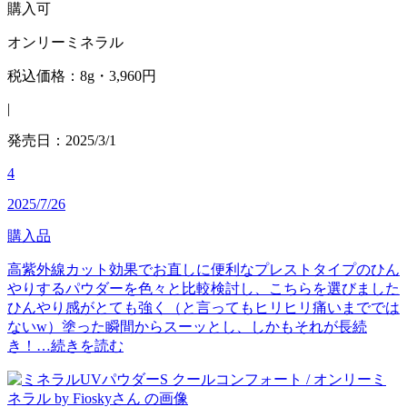
購入可
オンリーミネラル
税込価格：8g・3,960円
|
発売日：2025/3/1
4
2025/7/26
購入品
高紫外線カット効果でお直しに便利なプレストタイプのひん
やりするパウダーを色々と比較検討し、こちらを選びました
ひんやり感がとても強く（と言ってもヒリヒリ痛いまででは
ないw）塗った瞬間からスーッとし、しかもそれが長続
き！…
続きを読む