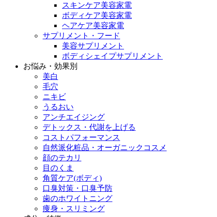
スキンケア美容家電
ボディケア美容家電
ヘアケア美容家電
サプリメント・フード
美容サプリメント
ボディシェイプサプリメント
お悩み・効果別
美白
毛穴
ニキビ
うるおい
アンチエイジング
デトックス・代謝を上げる
コストパフォーマンス
自然派化粧品・オーガニックコスメ
顔のテカリ
目のくま
角質ケア(ボディ)
口臭対策・口臭予防
歯のホワイトニング
痩身・スリミング