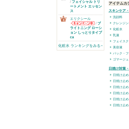
SK-IIからのお
/
フェイシャル トリ
アイテムカ
知らせがありま
ートメント エッセン
す
スキンケア
ス
洗顔料
エリクシール
/
ブ
クレンジン
エリクシールか
ライトニング ローシ
化粧水
らのお知らせが
ョン しっとりタイプ
乳液
あります
ca
フェイスク
化粧水 ランキングをみる
美容液
パック・フ
ゴマージュ
日焼け対策・
日焼け止め
日焼け止め
日焼け止め
日焼け止め
日焼け止め
日焼け止め