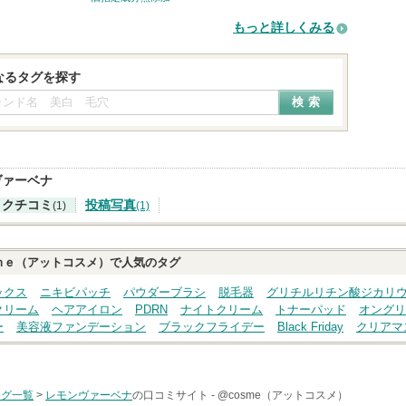
もっと詳しくみる
なるタグを探す
ヴァーベナ
クチコミ
投稿写真
(1)
(1)
ｍｅ（アットコスメ）で人気のタグ
ックス
ニキビパッチ
パウダーブラシ
脱毛器
グリチルリチン酸ジカリ
クリーム
ヘアアイロン
PDRN
ナイトクリーム
トナーパッド
オングリ
ー
美容液ファンデーション
ブラックフライデー
Black Friday
クリアマ
タグ一覧
>
レモンヴァーベナ
の口コミサイト -
@cosme（アットコスメ）