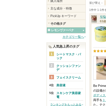
購入場所
並び替え：
主な成分・特徴
1件中 1-1
PickUp キーワード
りな
63歳
その他タグ
レモンヴァーベナ
カテゴリ一覧へ
人気急上昇のタグ
シートマスク・パ
ック
クッションファン
デ
フェイスクリーム
美容液
Be P
の設備が
スキンケア美容家
ボディス
電
両手を
ト
ランキングをもっとみる
た。テク