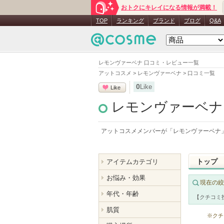
おトクにキレイになる情報が満載！
TOP
ランキング
ブランド
ブログ
Q&A
レモンヴァーベナ 口コミ・レビュー一覧
アットコスメ
>
レモンヴァーベナ
>
口コミ一覧
0
Like
Like
レモンヴァーベナ
アットコスメメンバーが「
レモンヴァーベナ
トップ
アイテムカテゴリ
お悩み・効果
現在の絞
年代・年齢
【クチコミ
肌質
※クチ