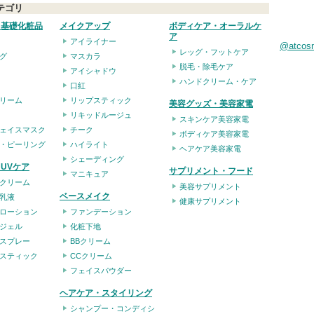
テゴリ
・基礎化粧品
メイクアップ
ボディケア・オーラルケ
ア
アイライナー
@atco
レッグ・フットケア
グ
マスカラ
脱毛・除毛ケア
アイシャドウ
ハンドクリーム・ケア
口紅
リーム
リップスティック
美容グッズ・美容家電
リキッドルージュ
スキンケア美容家電
ェイスマスク
チーク
ボディケア美容家電
・ピーリング
ハイライト
ヘアケア美容家電
シェーディング
UVケア
サプリメント・フード
マニキュア
クリーム
美容サプリメント
ベースメイク
乳液
健康サプリメント
ローション
ファンデーション
ジェル
化粧下地
スプレー
BBクリーム
スティック
CCクリーム
フェイスパウダー
ヘアケア・スタイリング
シャンプー・コンディシ