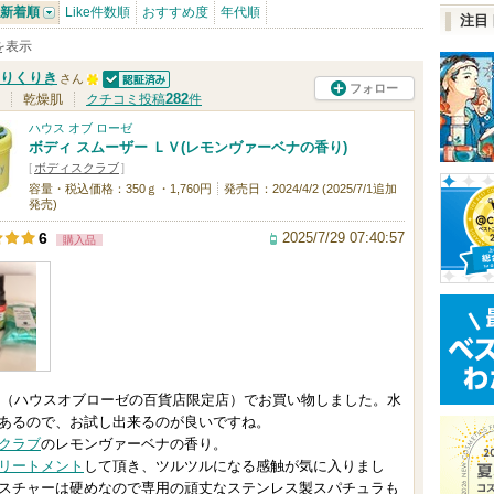
新着順
Like件数順
おすすめ度
年代順
注目
件を表示
りくりき
さん
フォロー
認証済
1
282
乾燥肌
クチコミ投稿
件
0
ハウス オブ ローゼ
ボディ スムーザー ＬＶ(レモンヴァーベナの香り)
0
[
ボディスクラブ
]
人
容量・税込価格：350ｇ・1,760円
発売日：2024/4/2 (2025/7/1追加
発売)
以
2025/7/29 07:40:57
6
上
購入品
の
メ
ン
バ
ー
rime（ハウスオブローゼの百貨店限定店）でお買い物しました。水
に
あるので、お試し出来るのが良いですね。
お
クラブ
のレモンヴァーベナの香り。
リートメント
して頂き、ツルツルになる感触が気に入りまし
気
スチャーは硬めなので専用の頑丈なステンレス製スパチュラも