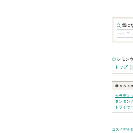
気に
レモン
トップ
＠ｃｏｓ
セラディ
タンタン
ドライヤ
コスメ美容