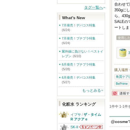
合わせて
タグ一覧へ
350g
ら、430
What's New
SALE
7月発売！デパコス特集
ートしま
(6/24)
使用し
7月発売！プチプラ特集
(6/24)
紫外線に負けない！ベストイ
レブン
(6/10)
6月発売！プチプラ特集
(5/28)
購入場所
角質ケア(
6月発売！デパコス特集
(5/27)
BePrime
もっとみる
化粧水 ランキング
1件中 1-1
イプサ
/
ザ・タイム
R アクア e
@cosm
SK-II