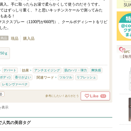
に
購入。手に取ったらお湯で柔らかくして使うのだそうです。
入
にしてはずっしり重く、？と思いキッチンスケールで測ってみた
gもある！
り
のマスクスプレー（1100円が660円）、クールボディシートをリピ
登
した。
録
た商品
現品
購入品
さ
れ
350ｇ
て
【毎月
い
ま
デパート
効果
アンチエイジング
肌のハリ・弾力
爽快感
す
ボディ)
香りがよい
関連ワード
ツルツル
リフレッシュ
レモンヴァーベナ
Like
53
参考にしたい！ありがとう
件を表示
eで人気の美容タグ