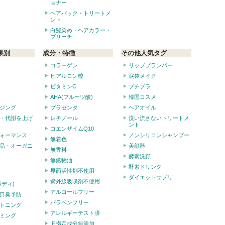
ョナー
ヘアパック・トリートメ
ント
白髪染め・ヘアカラー・
ブリーチ
果別
成分・特徴
その他人気タグ
コラーゲン
リッププランパー
ヒアルロン酸
涙袋メイク
ビタミンC
プチプラ
AHA(フルーツ酸)
韓国コスメ
ジング
プラセンタ
ヘアオイル
・代謝を上げ
レチノール
洗い流さないトリートメ
ント
コエンザイムQ10
ォーマンス
ノンシリコンシャンプー
無着色
品・オーガニ
美顔器
無香料
酵素洗顔
無鉱物油
酵素ドリンク
界面活性剤不使用
ダイエットサプリ
紫外線吸収剤不使用
ボディ)
アルコールフリー
口臭予防
パラベンフリー
トニング
アレルギーテスト済
ミング
旧指定成分無添加