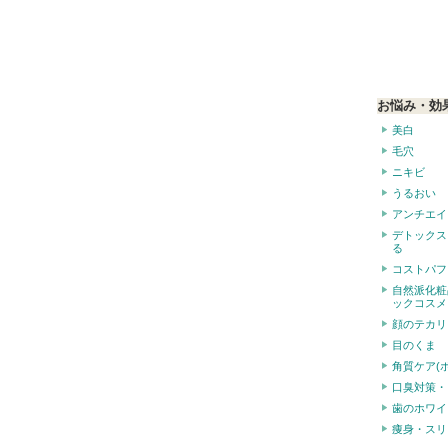
お悩み・効
美白
毛穴
ニキビ
うるおい
アンチエイ
デトックス
る
コストパフ
自然派化粧
ックコスメ
顔のテカリ
目のくま
角質ケア(
口臭対策・
歯のホワイ
痩身・スリ