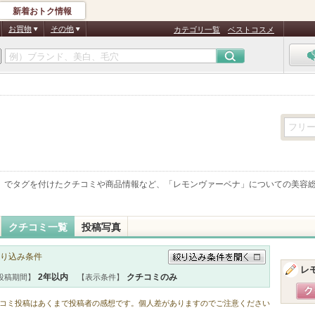
新着おトク情報
お買物
その他
カテゴリ一覧
ベストコスメ
」でタグを付けたクチコミや商品情報など、「
レモンヴァーベナ
」についての美容
クチコミ一覧
投稿写真
り込み条件
レ
絞り込み条件を開く
2年以内
クチコミのみ
投稿期間】
【表示条件】
コミ投稿はあくまで投稿者の感想です。個人差がありますのでご注意ください