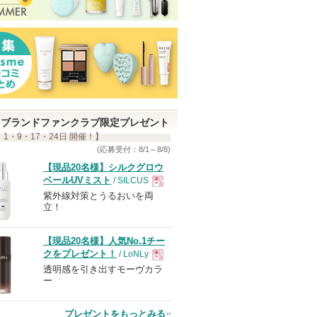
ブランドファンクラブ限定プレゼント
 1・9・17・24日 開催！】
(応募受付：8/1～8/8)
【現品20名様】シルクグロウ
ベールUVミスト
/ SILCUS
紫外線対策とうるおいを両
現
立！
品
【現品20名様】人気No.1チー
クをプレゼント！
/ LoNLy
透明感を引き出すモーヴカラ
現
ー
品
プレゼントをもっとみる