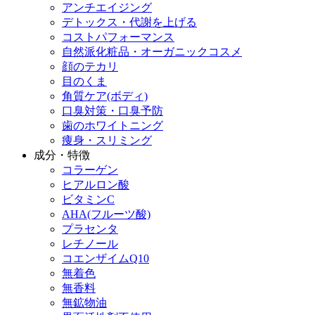
アンチエイジング
デトックス・代謝を上げる
コストパフォーマンス
自然派化粧品・オーガニックコスメ
顔のテカリ
目のくま
角質ケア(ボディ)
口臭対策・口臭予防
歯のホワイトニング
痩身・スリミング
成分・特徴
コラーゲン
ヒアルロン酸
ビタミンC
AHA(フルーツ酸)
プラセンタ
レチノール
コエンザイムQ10
無着色
無香料
無鉱物油