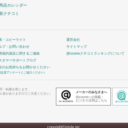
商品カレンダー
新クチコミ
責・コピーライト
運営会社
ルプ・お問い合わせ
サイトマップ
用規約違反に関するご連絡
@cosmeクチコミランキングについて
スタマーサポートブログ
在のお気持ちをお聞かせください
満足度アンケートにご協力ください）
写・転載を禁じます。
メーカーのみなさまへ
人差がありますのでご注意ください。
@cosmeへの掲載・
ビジネス活用はこちら
copyright©istyle,inc.