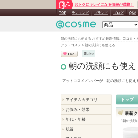
おトクにキレイになる情報が満載！
TOP
ランキング
ブランド
ブログ
Q&A
朝の洗顔にも使える おすすめ最新情報。口コミ・
アットコスメ
>
朝の洗顔にも使える
0
Like
Like
朝の洗顔にも使え
アットコスメメンバーが「
朝の洗顔にも使え
トップ
アイテムカテゴリ
お悩み・効果
最新ク
年代・年齢
「
朝の洗顔
肌質