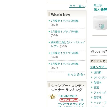
菊正宗
タグ一覧へ
米と発酵
What's New
7月発売！デパコス特集
(6/24)
7月発売！プチプラ特集
(6/24)
紫外線に負けない！ベストイ
レブン
(6/10)
@cosm
6月発売！プチプラ特集
(5/28)
アイテムカ
6月発売！デパコス特集
スキンケア
(5/27)
洗顔料
もっとみる
クレンジン
化粧水
シャンプー・コンディ
乳液
ショナー ランキング
フェイスク
THE ANSWER
美容液
/
ス
パック・フ
THE ANSWER
ーパーラメラシャン