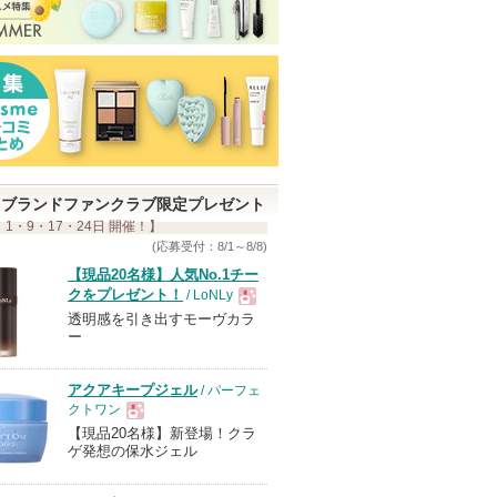
ブランドファンクラブ限定プレゼント
 1・9・17・24日 開催！】
(応募受付：8/1～8/8)
【現品20名様】人気No.1チー
クをプレゼント！
/ LoNLy
透明感を引き出すモーヴカラ
現
ー
品
アクアキープジェル
/ パーフェ
クトワン
【現品20名様】新登場！クラ
現
ゲ発想の保水ジェル