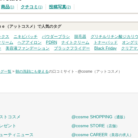
商品
クチコミ
投稿写真
(1)
(1)
(2)
ｍｅ（アットコスメ）で人気のタグ
ックス
ニキビパッチ
パウダーブラシ
脱毛器
グリチルリチン酸ジカリ
クリーム
ヘアアイロン
PDRN
ナイトクリーム
トナーパッド
オングリ
ー
美容液ファンデーション
ブラックフライデー
Black Friday
クリアマ
タグ一覧
>
朝の洗顔にも使える
の口コミサイト -
@cosme（アットコスメ）
ストコスメ
@cosme SHOPPING
（通販）
レゼント
@cosme STORE
（店舗）
ューティニュース
@cosme CAREER
（美容の求人）