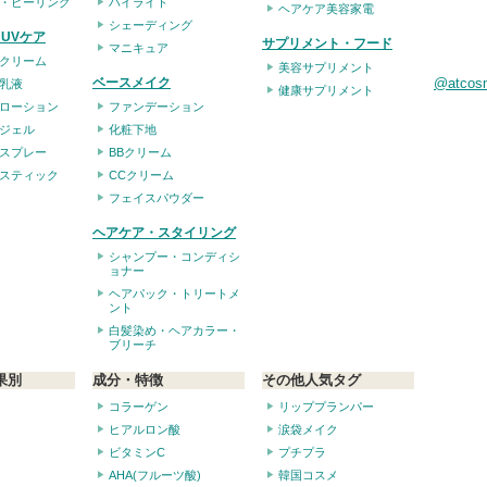
・ピーリング
ハイライト
ヘアケア美容家電
シェーディング
UVケア
サプリメント・フード
マニキュア
クリーム
美容サプリメント
ベースメイク
@atco
乳液
健康サプリメント
ローション
ファンデーション
ジェル
化粧下地
スプレー
BBクリーム
スティック
CCクリーム
フェイスパウダー
ヘアケア・スタイリング
シャンプー・コンディシ
ョナー
ヘアパック・トリートメ
ント
白髪染め・ヘアカラー・
ブリーチ
果別
成分・特徴
その他人気タグ
コラーゲン
リッププランパー
ヒアルロン酸
涙袋メイク
ビタミンC
プチプラ
AHA(フルーツ酸)
韓国コスメ