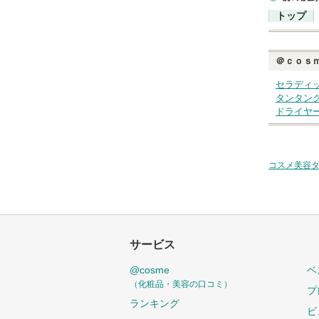
トップ
＠ｃｏｓ
セラディ
タンタン
ドライヤ
コスメ美容
サービス
@cosme
ベ
（化粧品・美容の口コミ）
プ
ランキング
ビ