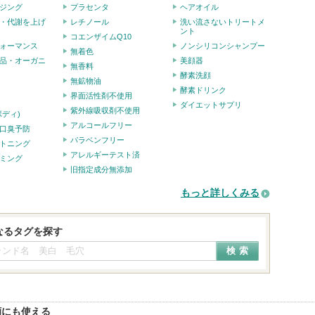
ジング
プラセンタ
ヘアオイル
・代謝を上げ
レチノール
洗い流さないトリートメ
ント
コエンザイムQ10
ォーマンス
ノンシリコンシャンプー
無着色
品・オーガニ
美顔器
無香料
酵素洗顔
無鉱物油
酵素ドリンク
界面活性剤不使用
ダイエットサプリ
紫外線吸収剤不使用
ボディ)
アルコールフリー
口臭予防
パラベンフリー
トニング
アレルギーテスト済
ミング
旧指定成分無添加
もっと詳しくみる
なるタグを探す
顔にも使える