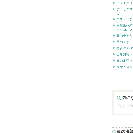
アンチエイ
デトックス
る
コストパフ
自然派化粧
ックコスメ
顔のテカリ
目のくま
角質ケア(
口臭対策・
歯のホワイ
痩身・スリ
気に
朝の洗