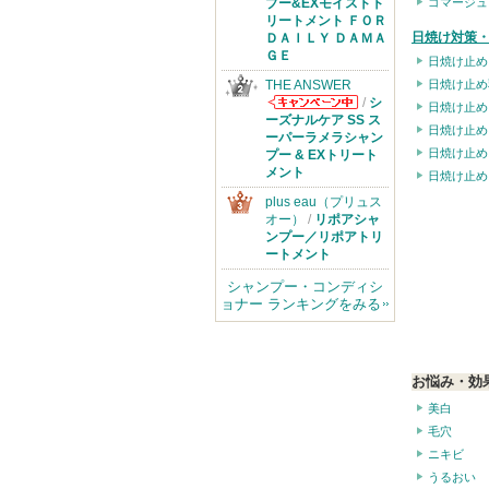
からのお知らせ
ゴマージュ
プー&EXモイストト
があります
リートメント ＦＯＲ
日焼け対策・
ＤＡＩＬＹ ＤＡＭＡ
ＧＥ
日焼け止め
日焼け止め
THE ANSWER
/
シ
日焼け止め
THE ANSWER
ーズナルケア SS ス
日焼け止め
からのお知らせ
ーパーラメラシャン
があります
日焼け止め
プー & EXトリート
メント
日焼け止め
plus eau（プリュス
オー）
/
リポアシャ
ンプー／リポアトリ
ートメント
シャンプー・コンディシ
ョナー ランキングをみる
お悩み・効
美白
毛穴
ニキビ
うるおい