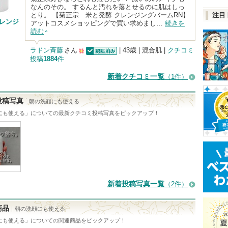
なんのその。 するんと汚れを落とせるのに肌はしっ
とり。 【菊正宗 米と発酵 クレンジングバームRN】
注目
クレンジ
アットコスメショッピングで買い求めまし…
続きを
読む
ラドン斉藤
さん
| 43歳 | 混合肌 |
クチコミ
投稿
1884
件
認証済
500
人
新着クチコミ一覧
（1件）
以
上
投稿写真
朝の洗顔にも使える
の
にも使える
」についての最新クチコミ投稿写真をピックアップ！
メ
ン
バ
ー
に
新着投稿写真一覧
（2件）
お
気
商品
朝の洗顔にも使える
に
にも使える
」についての関連商品をピックアップ！