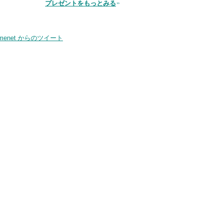
品
プレゼントをもっとみる
smenet からのツイート