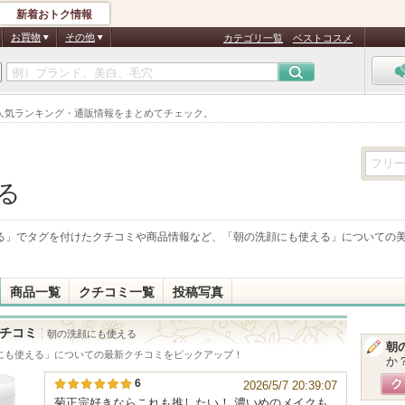
新着おトク情報
お買物
その他
カテゴリ一覧
ベストコスメ
人気ランキング・通販情報をまとめてチェック。
る
る
」でタグを付けたクチコミや商品情報など、「
朝の洗顔にも使える
」についての
商品一覧
クチコミ一覧
投稿写真
チコミ
朝の洗顔にも使える
朝
にも使える
」についての最新クチコミをピックアップ！
か
6
2026/5/7 20:39:07
菊正宗好きならこれも推したい！ 濃いめのメイクも