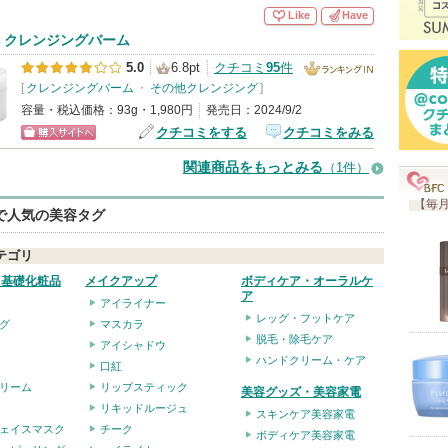
入
Like
Have
り
 クレンジングバーム
登
5.0
6.8pt
クチコミ
95
件
録
[
クレンジングバーム
・
その他クレンジング
]
ランキング
容量・税込価格：93g・1,980円
発売日：2024/9/2
さ
IN
クチコミをする
クチコミをみる
れ
ショッピン
て
関連商品をもっとみる
（1件）
グサイトへ
い
【毎月
eで人気の美容タグ
ま
す
テゴリ
・基礎化粧品
メイクアップ
ボディケア・オーラルケ
ア
アイライナー
レッグ・フットケア
グ
マスカラ
脱毛・除毛ケア
アイシャドウ
ハンドクリーム・ケア
口紅
リーム
リップスティック
美容グッズ・美容家電
リキッドルージュ
スキンケア美容家電
ェイスマスク
チーク
ボディケア美容家電