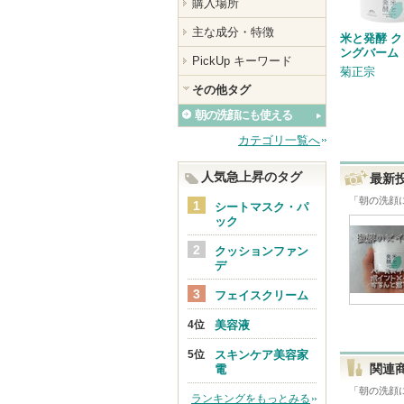
購入場所
主な成分・特徴
米と発酵 
ングバーム
PickUp キーワード
菊正宗
その他タグ
朝の洗顔にも使える
カテゴリ一覧へ
人気急上昇のタグ
最新
「
朝の洗顔
シートマスク・パ
ック
クッションファン
デ
フェイスクリーム
美容液
スキンケア美容家
関連
電
「
朝の洗顔
ランキングをもっとみる