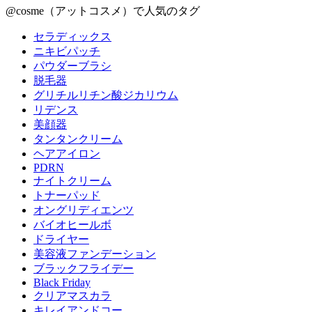
@cosme（アットコスメ）で人気のタグ
セラディックス
ニキビパッチ
パウダーブラシ
脱毛器
グリチルリチン酸ジカリウム
リデンス
美顔器
タンタンクリーム
ヘアアイロン
PDRN
ナイトクリーム
トナーパッド
オングリディエンツ
バイオヒールボ
ドライヤー
美容液ファンデーション
ブラックフライデー
Black Friday
クリアマスカラ
キレイアンドコー