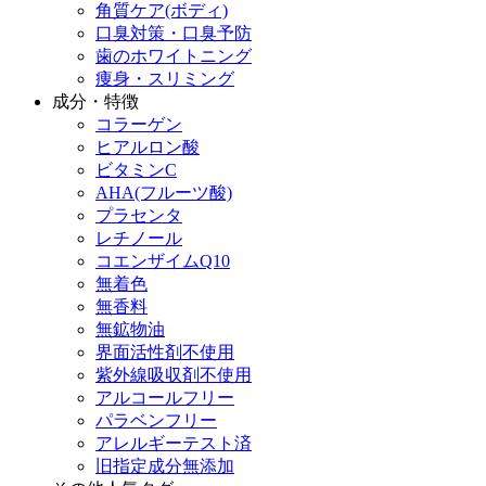
角質ケア(ボディ)
口臭対策・口臭予防
歯のホワイトニング
痩身・スリミング
成分・特徴
コラーゲン
ヒアルロン酸
ビタミンC
AHA(フルーツ酸)
プラセンタ
レチノール
コエンザイムQ10
無着色
無香料
無鉱物油
界面活性剤不使用
紫外線吸収剤不使用
アルコールフリー
パラベンフリー
アレルギーテスト済
旧指定成分無添加