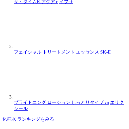
ザ・タイムR アクア e
イプサ
フェイシャル トリートメント エッセンス
SK-II
ブライトニング ローション しっとりタイプ ca
エリク
シール
化粧水 ランキングをみる