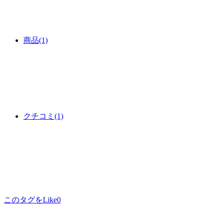
商品
(1)
クチコミ
(1)
このタグをLike
0