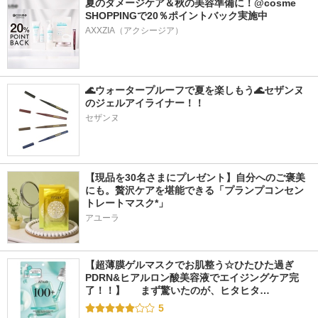
夏のダメージケア＆秋の美容準備に！@cosme 
SHOPPINGで20％ポイントバック実施中
🌊ウォータープルーフで夏を楽しもう🌊セザンヌ
のジェルアイライナー！！
セザンヌ
【現品を30名さまにプレゼント】自分へのご褒美
にも。贅沢ケアを堪能できる「プランプコンセン
トレートマスク*」
アユーラ
【超薄膜ゲルマスクでお肌整う☆ひたひた過ぎ
PDRN&ヒアルロン酸美容液でエイジングケア完
了！！】  　まず驚いたのが、ヒタヒタ…
5