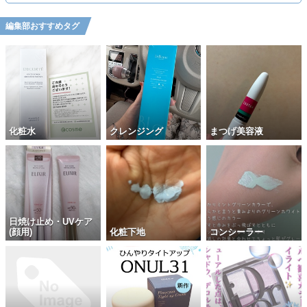
編集部おすすめタグ
化粧水
クレンジング
まつげ美容液
日焼け止め・UVケア
(顔用)
化粧下地
コンシーラー