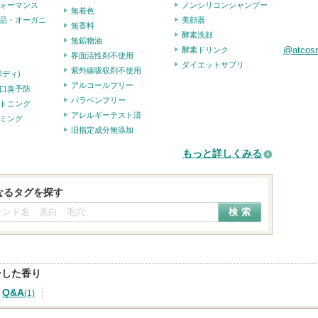
ォーマンス
ノンシリコンシャンプー
無着色
品・オーガニ
美顔器
無香料
酵素洗顔
無鉱物油
@atco
酵素ドリンク
界面活性剤不使用
ダイエットサプリ
紫外線吸収剤不使用
ボディ)
アルコールフリー
口臭予防
パラベンフリー
トニング
アレルギーテスト済
ミング
旧指定成分無添加
もっと詳しくみる
なるタグを探す
ーした香り
Q&A
(1)