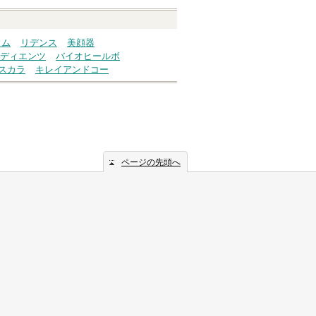
ウム
リデンス
美顔器
ディエンツ
バイオヒールボ
スカラ
キレイアンドコー
ページの先頭へ