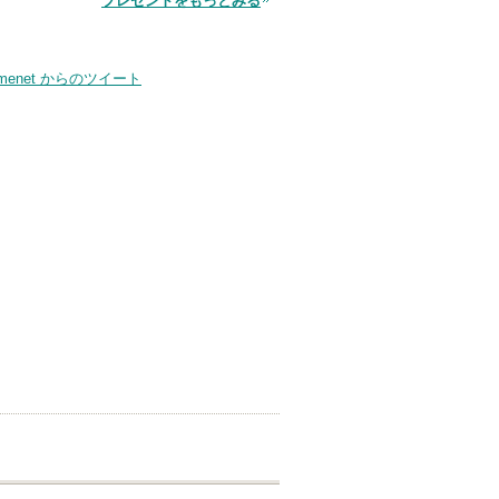
プレゼントをもっとみる
品
smenet からのツイート