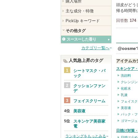
購入場所
頭皮がどう
帰る時間帯
主な成分・特徴
回答数
174
PickUp キーワード
その他タグ
スースーした香り
カテゴリ一覧へ
@cosm
人気急上昇のタグ
アイテムカ
スキンケア
シートマスク・パ
ック
洗顔料
クレンジン
クッションファン
化粧水
デ
乳液
フェイスクリーム
フェイスク
美容液
美容液
パック・フ
スキンケア美容家
ゴマージュ
電
日焼け対策・
ランキングをもっとみる
日焼け止め