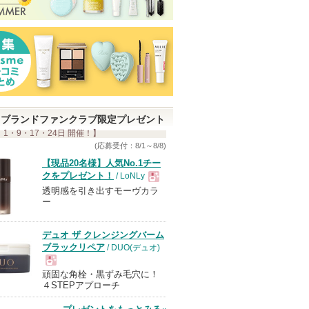
ブランドファンクラブ限定プレゼント
 1・9・17・24日 開催！】
(応募受付：8/1～8/8)
【現品20名様】人気No.1チー
クをプレゼント！
/ LoNLy
透明感を引き出すモーヴカラ
現
ー
品
デュオ ザ クレンジングバーム
ブラックリペア
/ DUO(デュオ)
頑固な角栓・黒ずみ毛穴に！
現
４STEPアプローチ