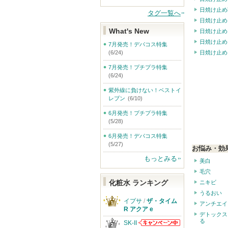
日焼け止め
タグ一覧へ
日焼け止め
What's New
日焼け止め
日焼け止め
7月発売！デパコス特集
(6/24)
日焼け止め
7月発売！プチプラ特集
(6/24)
紫外線に負けない！ベストイ
レブン
(6/10)
6月発売！プチプラ特集
(5/28)
6月発売！デパコス特集
(5/27)
お悩み・効
もっとみる
美白
毛穴
化粧水 ランキング
ニキビ
うるおい
イプサ
/
ザ・タイム
アンチエイ
R アクア e
デトックス
る
SK-II