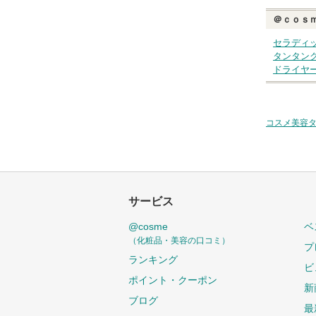
＠ｃｏｓ
セラディ
タンタン
ドライヤ
コスメ美容
サービス
@cosme
ベ
（化粧品・美容の口コミ）
プ
ランキング
ビ
ポイント・クーポン
新
ブログ
最