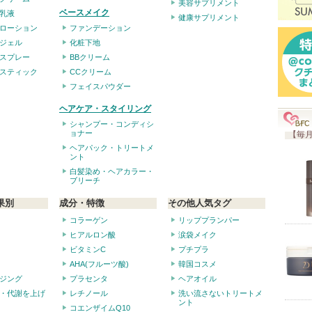
美容サプリメント
ベースメイク
乳液
健康サプリメント
ローション
ファンデーション
ジェル
化粧下地
スプレー
BBクリーム
スティック
CCクリーム
フェイスパウダー
ヘアケア・スタイリング
シャンプー・コンディシ
ョナー
【毎月
ヘアパック・トリートメ
ント
白髪染め・ヘアカラー・
ブリーチ
果別
成分・特徴
その他人気タグ
コラーゲン
リッププランパー
ヒアルロン酸
涙袋メイク
ビタミンC
プチプラ
AHA(フルーツ酸)
韓国コスメ
ジング
プラセンタ
ヘアオイル
・代謝を上げ
レチノール
洗い流さないトリートメ
ント
コエンザイムQ10