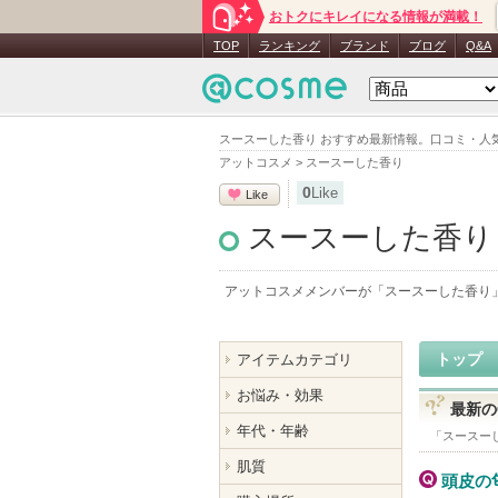
おトクにキレイになる情報が満載！
TOP
ランキング
ブランド
ブログ
Q&A
スースーした香り おすすめ最新情報。口コミ・人
アットコスメ
>
スースーした香り
0
Like
Like
スースーした香り
アットコスメメンバーが「
スースーした香り
トップ
アイテムカテゴリ
お悩み・効果
最新の
年代・年齢
「
スースー
肌質
頭皮の