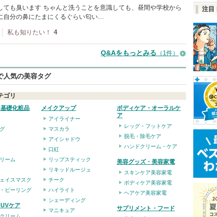
しても臭います ちゃんと洗うことを意識しても、昼間や学校から
注目
に自分の鼻にたまにくるぐらい匂い…
私も知りたい！
4
Q&Aをもっとみる
（1件）
eで人気の美容タグ
テゴリ
・基礎化粧品
メイクアップ
ボディケア・オーラルケ
ア
アイライナー
レッグ・フットケア
グ
マスカラ
脱毛・除毛ケア
アイシャドウ
ハンドクリーム・ケア
口紅
リーム
リップスティック
美容グッズ・美容家電
リキッドルージュ
スキンケア美容家電
ェイスマスク
チーク
ボディケア美容家電
・ピーリング
ハイライト
ヘアケア美容家電
シェーディング
UVケア
サプリメント・フード
マニキュア
クリーム