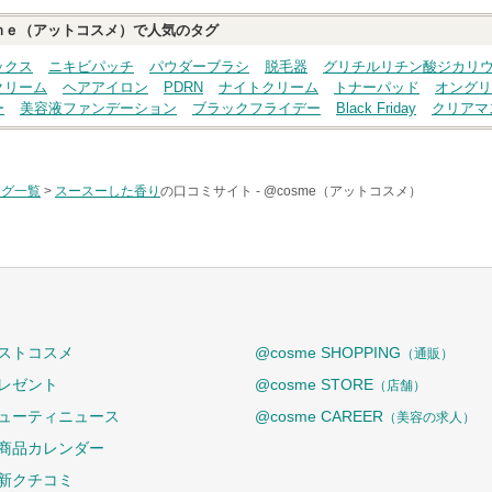
ｍｅ（アットコスメ）で人気のタグ
ックス
ニキビパッチ
パウダーブラシ
脱毛器
グリチルリチン酸ジカリ
クリーム
ヘアアイロン
PDRN
ナイトクリーム
トナーパッド
オングリ
ー
美容液ファンデーション
ブラックフライデー
Black Friday
クリアマ
タグ一覧
>
スースーした香り
の口コミサイト -
@cosme（アットコスメ）
ストコスメ
@cosme SHOPPING
（通販）
レゼント
@cosme STORE
（店舗）
ューティニュース
@cosme CAREER
（美容の求人）
商品カレンダー
新クチコミ