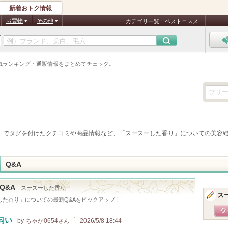
新着おトク情報
お買物
その他
カテゴリ一覧
ベストコスメ
気ランキング・通販情報をまとめてチェック。
」でタグを付けたクチコミや商品情報など、「
スースーした香り
」についての美容
Q&A
Q&A
スースーした香り
ス
した香り
」についての最新Q&Aをピックアップ！
匂い
by ちゃか0654
2026/5/8 18:44
さん