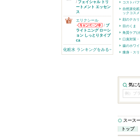
SK-IIからのお
/
フェイシャル トリ
コストパフ
知らせがありま
ートメント エッセン
自然派化粧
す
ス
ックコスメ
顔のテカリ
エリクシール
/
ブ
目のくま
エリクシールか
ライトニング ローシ
角質ケア(
らのお知らせが
ョン しっとりタイプ
口臭対策・
あります
ca
歯のホワイ
化粧水 ランキングをみる
痩身・スリ
気に
スース
トップ