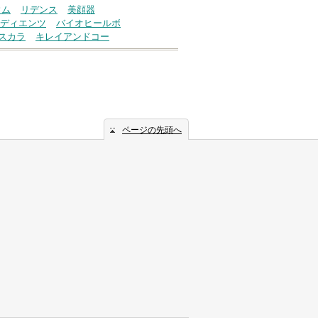
ウム
リデンス
美顔器
ディエンツ
バイオヒールボ
スカラ
キレイアンドコー
ページの先頭へ