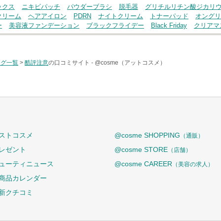
ックス
ニキビパッチ
パウダーブラシ
脱毛器
グリチルリチン酸ジカリ
クリーム
ヘアアイロン
PDRN
ナイトクリーム
トナーパッド
オングリ
ー
美容液ファンデーション
ブラックフライデー
Black Friday
クリアマ
タグ一覧
>
酷評注意
の口コミサイト -
@cosme（アットコスメ）
ストコスメ
@cosme SHOPPING
（通販）
レゼント
@cosme STORE
（店舗）
ューティニュース
@cosme CAREER
（美容の求人）
商品カレンダー
新クチコミ