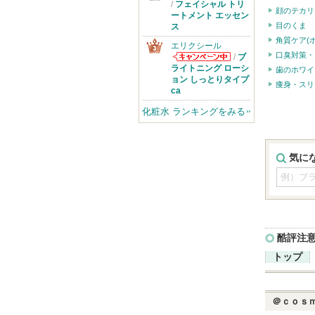
SK-IIからのお
/
フェイシャル トリ
顔のテカリ
知らせがありま
ートメント エッセン
す
目のくま
ス
角質ケア(
エリクシール
口臭対策・
/
ブ
エリクシールか
ライトニング ローシ
歯のホワイ
らのお知らせが
ョン しっとりタイプ
痩身・スリ
あります
ca
化粧水 ランキングをみる
気に
酷評注
トップ
＠ｃｏｓ