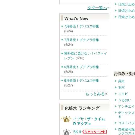
日焼け止め
タグ一覧へ
日焼け止め
日焼け止め
What's New
7月発売！デパコス特集
(6/24)
7月発売！プチプラ特集
(6/24)
紫外線に負けない！ベストイ
レブン
(6/10)
6月発売！プチプラ特集
(5/28)
お悩み・効
6月発売！デパコス特集
美白
(5/27)
毛穴
もっとみる
ニキビ
うるおい
アンチエイ
化粧水 ランキング
デトックス
る
イプサ
/
ザ・タイム
コストパフ
R アクア e
自然派化粧
SK-II
ックコスメ