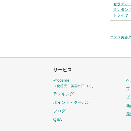
セラディ
タンタン
ドライヤ
コスメ美容
サービス
@cosme
ベ
（化粧品・美容の口コミ）
プ
ランキング
ビ
ポイント・クーポン
新
ブログ
最
Q&A