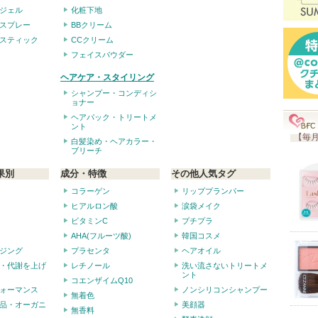
ジェル
化粧下地
スプレー
BBクリーム
スティック
CCクリーム
フェイスパウダー
ヘアケア・スタイリング
シャンプー・コンディシ
ョナー
ヘアパック・トリートメ
ント
【毎月
白髪染め・ヘアカラー・
ブリーチ
果別
成分・特徴
その他人気タグ
コラーゲン
リッププランパー
ヒアルロン酸
涙袋メイク
ビタミンC
プチプラ
AHA(フルーツ酸)
韓国コスメ
ジング
プラセンタ
ヘアオイル
・代謝を上げ
レチノール
洗い流さないトリートメ
ント
コエンザイムQ10
ォーマンス
ノンシリコンシャンプー
無着色
品・オーガニ
美顔器
無香料