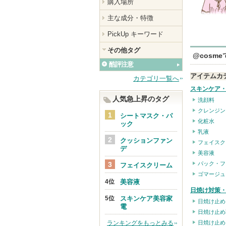
購入場所
主な成分・特徴
PickUp キーワード
その他タグ
@cosm
酷評注意
アイテムカ
カテゴリ一覧へ
スキンケア
人気急上昇のタグ
洗顔料
クレンジン
シートマスク・パ
化粧水
ック
乳液
クッションファン
フェイスク
デ
美容液
パック・フ
フェイスクリーム
ゴマージュ
美容液
日焼け対策・
スキンケア美容家
日焼け止め
電
日焼け止め
ランキングをもっとみる
日焼け止め