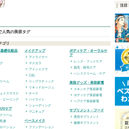
注目
eで人気の美容タグ
テゴリ
・基礎化粧品
メイクアップ
ボディケア・オーラルケ
ア
アイライナー
レッグ・フットケア
グ
マスカラ
脱毛・除毛ケア
アイシャドウ
ハンドクリーム・ケア
口紅
リーム
リップスティック
美容グッズ・美容家電
リキッドルージュ
スキンケア美容家電
ェイスマスク
チーク
ボディケア美容家電
・ピーリング
ハイライト
ヘアケア美容家電
シェーディング
UVケア
サプリメント・フード
マニキュア
クリーム
美容サプリメント
ベースメイク
乳液
健康サプリメント
ローション
ファンデーション