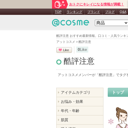
おトクにキレイになる情報が満載！
TOP
ランキング
ブランド
ブログ
Q&A
酷評注意 おすすめ最新情報。口コミ・人気ランキ
アットコスメ
>
酷評注意
0
Like
Like
酷評注意
アットコスメメンバーが「
酷評注意
」でタグ
トップ
アイテムカテゴリ
お悩み・効果
年代・年齢
肌質