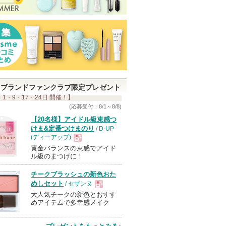
ブランドファンクラブ限定プレゼント
 1・9・17・24日 開催！】
(応募受付：8/1～8/8)
【20名様】アイドル級束感つ
けま&定番つけまのり
/ D-UP
(ディーアップ)
黄金バランスの束感でアイド
現
ル級のまつげに！
チークブラッシュの新色おた
品
めしセット
/ セザンヌ
大人気チークの新色とおすす
現
めアイテムで多幸感メイク
品