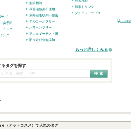
酵素洗顔
無鉱物油
酵素ドリンク
界面活性剤不使用
ダイエットサプリ
紫外線吸収剤不使用
ボディ)
@atco
アルコールフリー
口臭予防
パラベンフリー
トニング
アレルギーテスト済
ミング
旧指定成分無添加
もっと詳しくみる
なるタグを探す
意
ｍｅ（アットコスメ）で人気のタグ