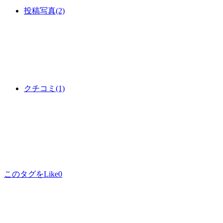
投稿写真
(2)
クチコミ
(1)
このタグをLike
0