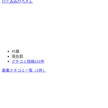
ひとみみひろ
さん
41歳
混合肌
クチコミ投稿151件
新着クチコミ一覧
（1件）