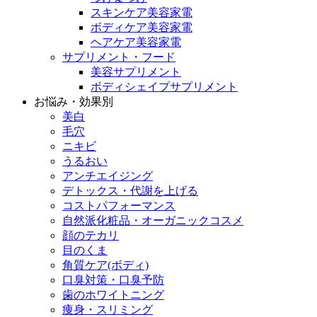
スキンケア美容家電
ボディケア美容家電
ヘアケア美容家電
サプリメント・フード
美容サプリメント
ボディシェイプサプリメント
お悩み・効果別
美白
毛穴
ニキビ
うるおい
アンチエイジング
デトックス・代謝を上げる
コストパフォーマンス
自然派化粧品・オーガニックコスメ
顔のテカリ
目のくま
角質ケア(ボディ)
口臭対策・口臭予防
歯のホワイトニング
痩身・スリミング