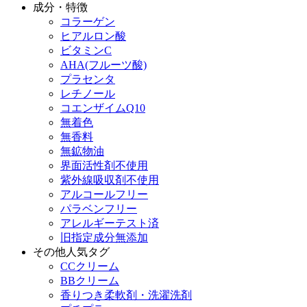
成分・特徴
コラーゲン
ヒアルロン酸
ビタミンC
AHA(フルーツ酸)
プラセンタ
レチノール
コエンザイムQ10
無着色
無香料
無鉱物油
界面活性剤不使用
紫外線吸収剤不使用
アルコールフリー
パラベンフリー
アレルギーテスト済
旧指定成分無添加
その他人気タグ
CCクリーム
BBクリーム
香りつき柔軟剤・洗濯洗剤