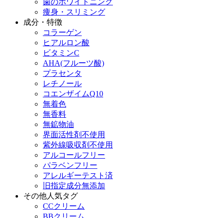
歯のホワイトニング
痩身・スリミング
成分・特徴
コラーゲン
ヒアルロン酸
ビタミンC
AHA(フルーツ酸)
プラセンタ
レチノール
コエンザイムQ10
無着色
無香料
無鉱物油
界面活性剤不使用
紫外線吸収剤不使用
アルコールフリー
パラベンフリー
アレルギーテスト済
旧指定成分無添加
その他人気タグ
CCクリーム
BBクリーム