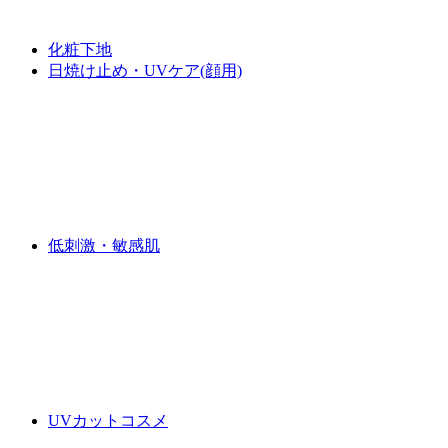
化粧下地
日焼け止め・UVケア(顔用)
低刺激・敏感肌
UVカットコスメ