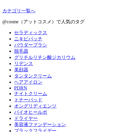
カテゴリ一覧へ
@cosme（アットコスメ）で人気のタグ
セラディックス
ニキビパッチ
パウダーブラシ
脱毛器
グリチルリチン酸ジカリウム
リデンス
美顔器
タンタンクリーム
ヘアアイロン
PDRN
ナイトクリーム
トナーパッド
オングリディエンツ
バイオヒールボ
ドライヤー
美容液ファンデーション
ブラックフライデー