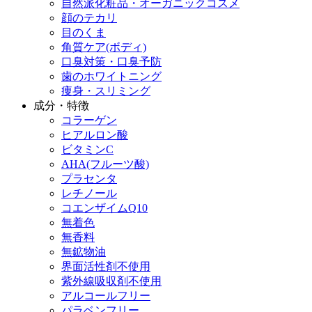
自然派化粧品・オーガニックコスメ
顔のテカリ
目のくま
角質ケア(ボディ)
口臭対策・口臭予防
歯のホワイトニング
痩身・スリミング
成分・特徴
コラーゲン
ヒアルロン酸
ビタミンC
AHA(フルーツ酸)
プラセンタ
レチノール
コエンザイムQ10
無着色
無香料
無鉱物油
界面活性剤不使用
紫外線吸収剤不使用
アルコールフリー
パラベンフリー