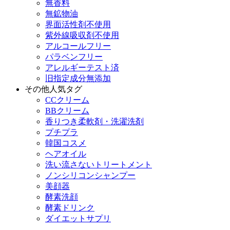
無香料
無鉱物油
界面活性剤不使用
紫外線吸収剤不使用
アルコールフリー
パラベンフリー
アレルギーテスト済
旧指定成分無添加
その他人気タグ
CCクリーム
BBクリーム
香りつき柔軟剤・洗濯洗剤
プチプラ
韓国コスメ
ヘアオイル
洗い流さないトリートメント
ノンシリコンシャンプー
美顔器
酵素洗顔
酵素ドリンク
ダイエットサプリ