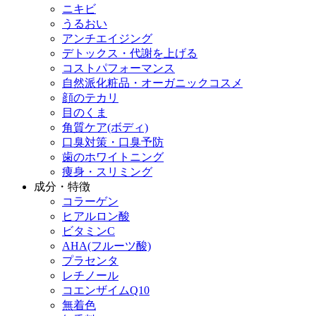
ニキビ
うるおい
アンチエイジング
デトックス・代謝を上げる
コストパフォーマンス
自然派化粧品・オーガニックコスメ
顔のテカリ
目のくま
角質ケア(ボディ)
口臭対策・口臭予防
歯のホワイトニング
痩身・スリミング
成分・特徴
コラーゲン
ヒアルロン酸
ビタミンC
AHA(フルーツ酸)
プラセンタ
レチノール
コエンザイムQ10
無着色