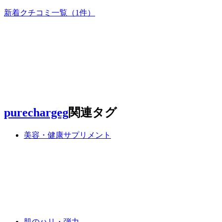
新着クチコミ一覧
（1件）
purechargeg
関連タグ
美容・健康サプリメント
肌のハリ・弾力