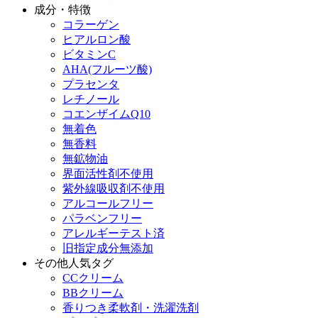
成分・特徴
コラーゲン
ヒアルロン酸
ビタミンC
AHA(フルーツ酸)
プラセンタ
レチノール
コエンザイムQ10
無着色
無香料
無鉱物油
界面活性剤不使用
紫外線吸収剤不使用
アルコールフリー
パラベンフリー
アレルギーテスト済
旧指定成分無添加
その他人気タグ
CCクリーム
BBクリーム
香りつき柔軟剤・洗濯洗剤