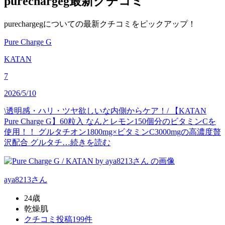
purechargeg
最新クチコミ
purechargegについての最新クチコミをピックアップ！
Pure Charge G
KATAN
7
2026/5/10
\透明感・ハリ・ツヤ欲しいな内側からケア！/ 【KATAN
Pure Charge G】60粒入 なんとレモン150個分のビタミンCを
使用！！ グルタチオン1800mg×ビタミンC3000mgの高濃度贅
沢配合 グルタチ…
続きを読む
aya8213
さん
24歳
乾燥肌
クチコミ投稿199件