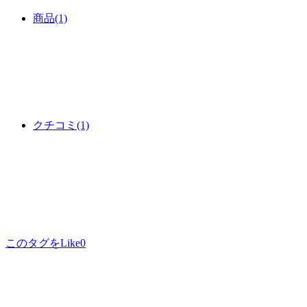
商品
(1)
クチコミ
(1)
このタグをLike
0