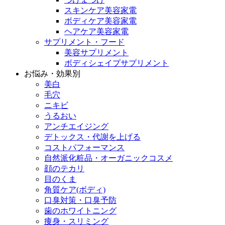
スキンケア美容家電
ボディケア美容家電
ヘアケア美容家電
サプリメント・フード
美容サプリメント
ボディシェイプサプリメント
お悩み・効果別
美白
毛穴
ニキビ
うるおい
アンチエイジング
デトックス・代謝を上げる
コストパフォーマンス
自然派化粧品・オーガニックコスメ
顔のテカリ
目のくま
角質ケア(ボディ)
口臭対策・口臭予防
歯のホワイトニング
痩身・スリミング