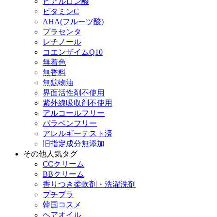
ヒアルロン酸
ビタミンC
AHA(フルーツ酸)
プラセンタ
レチノール
コエンザイムQ10
無着色
無香料
無鉱物油
界面活性剤不使用
紫外線吸収剤不使用
アルコールフリー
パラベンフリー
アレルギーテスト済
旧指定成分無添加
その他人気タグ
CCクリーム
BBクリーム
香りつき柔軟剤・洗濯洗剤
プチプラ
韓国コスメ
ヘアオイル