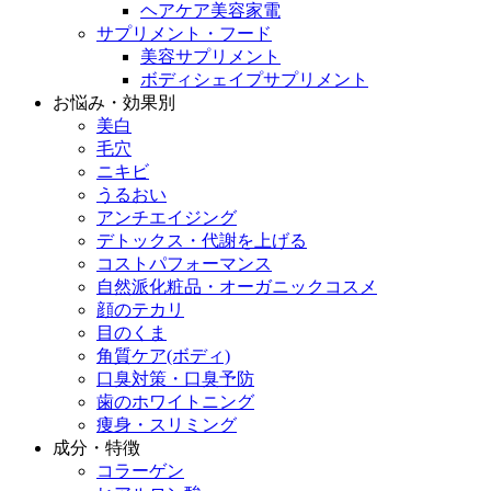
ヘアケア美容家電
サプリメント・フード
美容サプリメント
ボディシェイプサプリメント
お悩み・効果別
美白
毛穴
ニキビ
うるおい
アンチエイジング
デトックス・代謝を上げる
コストパフォーマンス
自然派化粧品・オーガニックコスメ
顔のテカリ
目のくま
角質ケア(ボディ)
口臭対策・口臭予防
歯のホワイトニング
痩身・スリミング
成分・特徴
コラーゲン