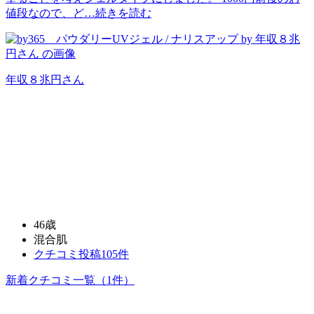
値段なので、ど…
続きを読む
年収８兆円
さん
46歳
混合肌
クチコミ投稿105件
新着クチコミ一覧
（1件）