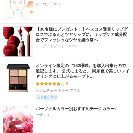
ザ・コラーゲン
【30名様にプレゼント！】ベスコス受賞リップグ
ロスでぷるんとツヤリップに。リップケア成分配
合でフレッシュなツヤを纏う唇へ
メイクアップフォーエバー
オンライン限定の〝152囁咲〟を購入出来たので、
追記します。 公式によると、 同系色で美しいレイ
ヤリングに仕上がるモーブト…
6
シグニチャー カラー アイズ
ランキングIN
パーソナルカラー別おすすめチークカラー♪
セザンヌ