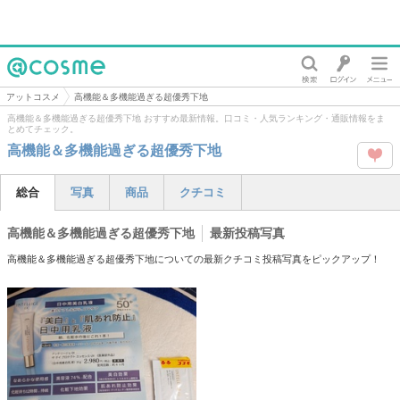
@cosme
アットコスメ
高機能＆多機能過ぎる超優秀下地
高機能＆多機能過ぎる超優秀下地 おすすめ最新情報。口コミ・人気ランキング・通販情報をま
とめてチェック。
高機能＆多機能過ぎる超優秀下地
この
総合
写真
商品
クチコミ
タグ
高機能＆多機能過ぎる超優秀下地
最新投稿写真
を
高機能＆多機能過ぎる超優秀下地についての最新クチコミ投稿写真をピックアップ！
Like