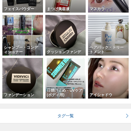
フェイスパウダー
まつげ美容液
マスカラ
シャンプー・コンデ
ヘアパック・トリー
ィショナー
クッションファンデ
トメント
日焼け止め・UVケア
ファンデーション
(ボディ用)
アイシャドウ
タグ一覧