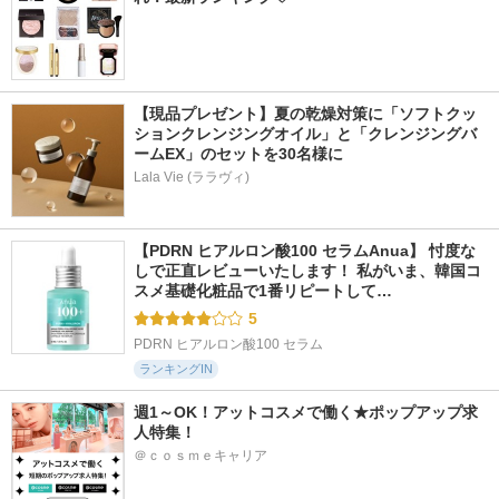
【現品プレゼント】夏の乾燥対策に「ソフトクッ
ションクレンジングオイル」と「クレンジングバ
ームEX」のセットを30名様に
Lala Vie (ララヴィ)
【PDRN ヒアルロン酸100 セラムAnua】 忖度な
しで正直レビューいたします！ 私がいま、韓国コ
スメ基礎化粧品で1番リピートして…
5
PDRN ヒアルロン酸100 セラム
ランキングIN
週1～OK！アットコスメで働く★ポップアップ求
人特集！
＠ｃｏｓｍｅキャリア