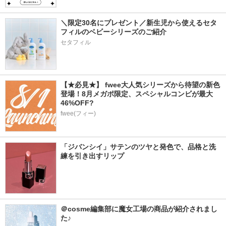
＼限定30名にプレゼント／新生児から使えるセタ
フィルのベビーシリーズのご紹介
セタフィル
【★必見★】 fwee大人気シリーズから待望の新色
登場！8月メガポ限定、スペシャルコンビが最大
46%OFF?
fwee(フィー)
「ジバンシイ」サテンのツヤと発色で、品格と洗
練を引き出すリップ
＠cosme編集部に魔女工場の商品が紹介されまし
た♪