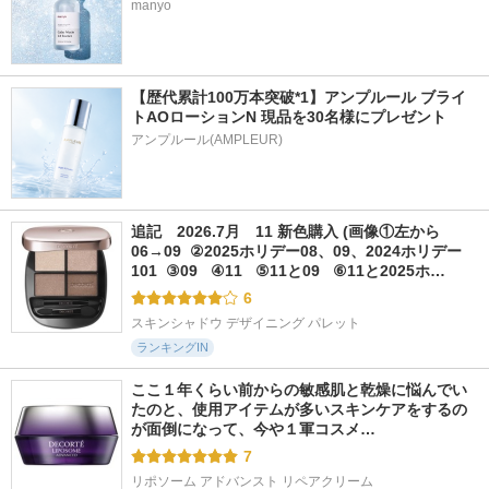
manyo
【歴代累計100万本突破*1】アンプルール ブライ
トAOローションN 現品を30名様にプレゼント
アンプルール(AMPLEUR)
追記　2026.7月　11 新色購入 (画像①左から
06→09  ②2025ホリデー08、09、2024ホリデー
101  ③09   ④11   ⑤11と09   ⑥11と2025ホ…
6
スキンシャドウ デザイニング パレット
ランキングIN
ここ１年くらい前からの敏感肌と乾燥に悩んでい
たのと、使用アイテムが多いスキンケアをするの
が面倒になって、今や１軍コスメ…
7
リポソーム アドバンスト リペアクリーム