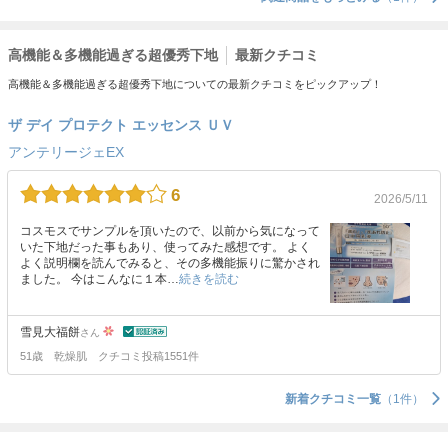
高機能＆多機能過ぎる超優秀下地
最新クチコミ
高機能＆多機能過ぎる超優秀下地についての最新クチコミをピックアップ！
ザ デイ プロテクト エッセンス ＵＶ
アンテリージェEX
6
2026/5/11
コスモスでサンプルを頂いたので、以前から気になって
いた下地だった事もあり、使ってみた感想です。 よく
よく説明欄を読んでみると、その多機能振りに驚かされ
ました。 今はこんなに１本…
続きを読む
雪見大福餅
さん
51歳
乾燥肌
クチコミ投稿1551件
新着クチコミ一覧
（1件）