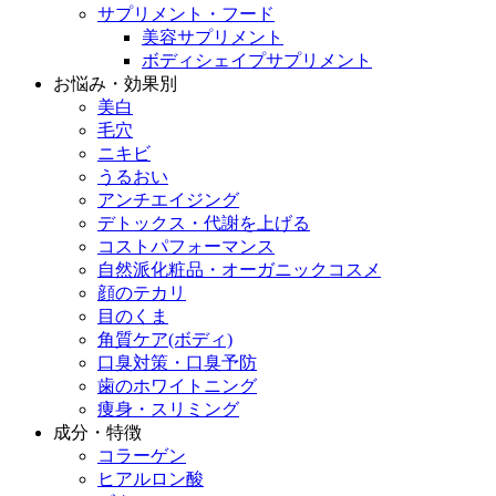
サプリメント・フード
美容サプリメント
ボディシェイプサプリメント
お悩み・効果別
美白
毛穴
ニキビ
うるおい
アンチエイジング
デトックス・代謝を上げる
コストパフォーマンス
自然派化粧品・オーガニックコスメ
顔のテカリ
目のくま
角質ケア(ボディ)
口臭対策・口臭予防
歯のホワイトニング
痩身・スリミング
成分・特徴
コラーゲン
ヒアルロン酸