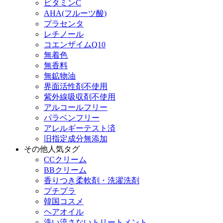
ビタミンC
AHA(フルーツ酸)
プラセンタ
レチノール
コエンザイムQ10
無着色
無香料
無鉱物油
界面活性剤不使用
紫外線吸収剤不使用
アルコールフリー
パラベンフリー
アレルギーテスト済
旧指定成分無添加
その他人気タグ
CCクリーム
BBクリーム
香りつき柔軟剤・洗濯洗剤
プチプラ
韓国コスメ
ヘアオイル
洗い流さないトリートメント