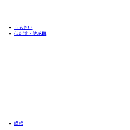
うるおい
低刺激・敏感肌
膜感