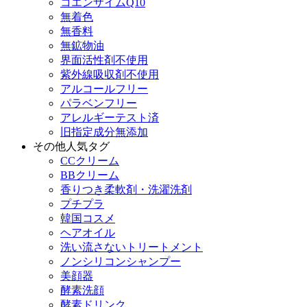
コエンザイムQ10
無着色
無香料
無鉱物油
界面活性剤不使用
紫外線吸収剤不使用
アルコールフリー
パラベンフリー
アレルギーテスト済
旧指定成分無添加
その他人気タグ
CCクリーム
BBクリーム
香りつき柔軟剤・洗濯洗剤
プチプラ
韓国コスメ
ヘアオイル
洗い流さないトリートメント
ノンシリコンシャンプー
美顔器
酵素洗顔
酵素ドリンク