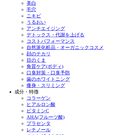
美白
毛穴
ニキビ
うるおい
アンチエイジング
デトックス・代謝を上げる
コストパフォーマンス
自然派化粧品・オーガニックコスメ
顔のテカリ
目のくま
角質ケア(ボディ)
口臭対策・口臭予防
歯のホワイトニング
痩身・スリミング
成分・特徴
コラーゲン
ヒアルロン酸
ビタミンC
AHA(フルーツ酸)
プラセンタ
レチノール