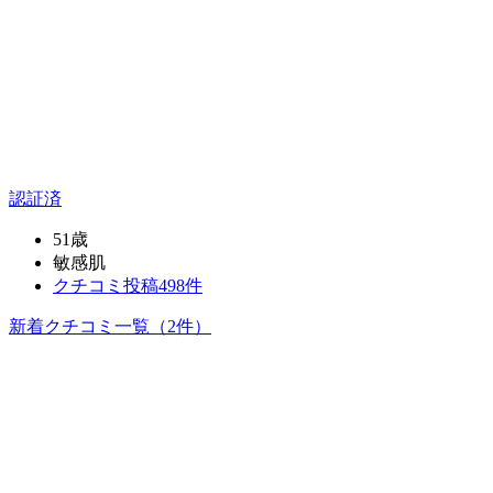
認証済
51歳
敏感肌
クチコミ投稿498件
新着クチコミ一覧
（2件）