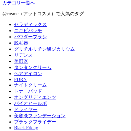
カテゴリ一覧へ
@cosme（アットコスメ）で人気のタグ
セラディックス
ニキビパッチ
パウダーブラシ
脱毛器
グリチルリチン酸ジカリウム
リデンス
美顔器
タンタンクリーム
ヘアアイロン
PDRN
ナイトクリーム
トナーパッド
オングリディエンツ
バイオヒールボ
ドライヤー
美容液ファンデーション
ブラックフライデー
Black Friday