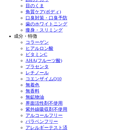
目のくま
角質ケア(ボディ)
口臭対策・口臭予防
歯のホワイトニング
痩身・スリミング
成分・特徴
コラーゲン
ヒアルロン酸
ビタミンC
AHA(フルーツ酸)
プラセンタ
レチノール
コエンザイムQ10
無着色
無香料
無鉱物油
界面活性剤不使用
紫外線吸収剤不使用
アルコールフリー
パラベンフリー
アレルギーテスト済