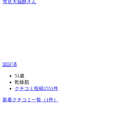
雪見大福餅
さん
認証済
51歳
乾燥肌
クチコミ投稿1551件
新着クチコミ一覧
（1件）