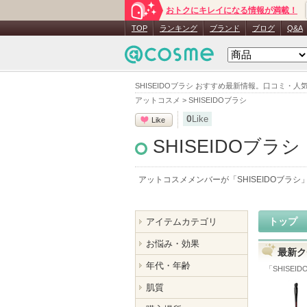
おトクにキレイになる情報が満載！
TOP
ランキング
ブランド
ブログ
Q&A
SHISEIDOブラシ おすすめ最新情報。口コミ
アットコスメ
>
SHISEIDOブラシ
0
Like
Like
SHISEIDOブラシ
アットコスメメンバーが「
SHISEIDOブラシ
トップ
アイテムカテゴリ
お悩み・効果
最新ク
年代・年齢
「
SHISEI
肌質