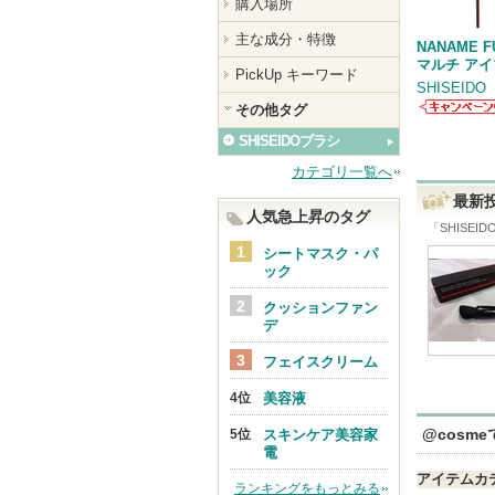
購入場所
主な成分・特徴
NANAME F
マルチ ア
PickUp キーワード
SHISEIDO
その他タグ
SHISEIDO
らのお知ら
SHISEIDOブラシ
があります
カテゴリ一覧へ
最新
人気急上昇のタグ
「
SHISEI
シートマスク・パ
ック
クッションファン
デ
フェイスクリーム
美容液
@cosm
スキンケア美容家
電
アイテムカ
ランキングをもっとみる