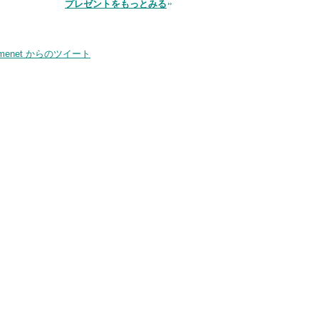
プレゼントをもっとみる
品
smenet からのツイート