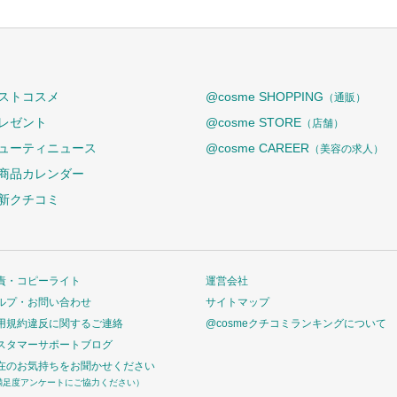
ストコスメ
@cosme SHOPPING
（通販）
レゼント
@cosme STORE
（店舗）
ューティニュース
@cosme CAREER
（美容の求人）
商品カレンダー
新クチコミ
責・コピーライト
運営会社
ルプ・お問い合わせ
サイトマップ
用規約違反に関するご連絡
@cosmeクチコミランキングについて
スタマーサポートブログ
在のお気持ちをお聞かせください
満足度アンケートにご協力ください）