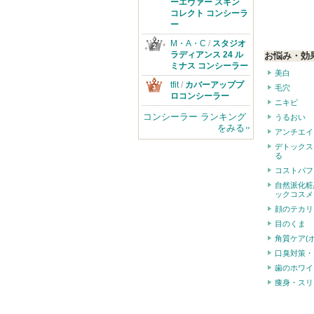
のお知らせがあ
ーエヴァー スキン
ります
コレクト コンシーラ
ー
M・A・C
/
スタジオ
ラディアンス 24 ル
お悩み・効
ミナス コンシーラー
美白
tfit
/
カバーアッププ
毛穴
ロコンシーラー
ニキビ
コンシーラー ランキング
うるおい
をみる
アンチエイ
デトックス
る
コストパフ
自然派化粧
ックコスメ
顔のテカリ
目のくま
角質ケア(
口臭対策・
歯のホワイ
痩身・スリ