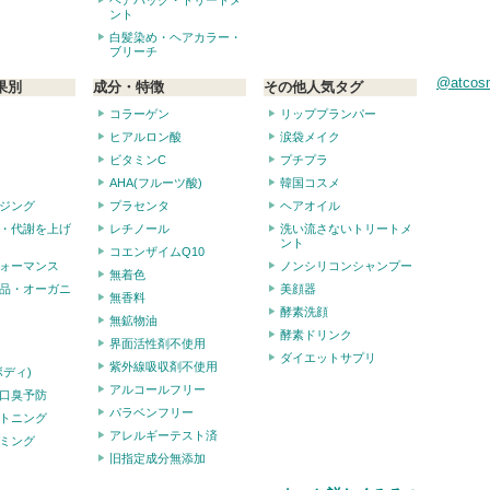
ント
白髪染め・ヘアカラー・
ブリーチ
@atco
果別
成分・特徴
その他人気タグ
コラーゲン
リッププランパー
ヒアルロン酸
涙袋メイク
ビタミンC
プチプラ
AHA(フルーツ酸)
韓国コスメ
ジング
プラセンタ
ヘアオイル
・代謝を上げ
レチノール
洗い流さないトリートメ
ント
コエンザイムQ10
ォーマンス
ノンシリコンシャンプー
無着色
品・オーガニ
美顔器
無香料
酵素洗顔
無鉱物油
酵素ドリンク
界面活性剤不使用
ダイエットサプリ
紫外線吸収剤不使用
ボディ)
アルコールフリー
口臭予防
パラベンフリー
トニング
アレルギーテスト済
ミング
旧指定成分無添加