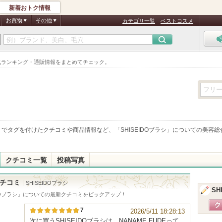
新着おトク情報
お買物
その他
カテゴリ一覧
ベストコスメ
・人気ランキング・通販情報をまとめてチェック。
」でタグを付けたクチコミや商品情報など、「
SHISEIDOブラシ
」についての美容総
クチコミ一覧
投稿写真
チコミ
SHISEIDOブラシ
SH
DOブラシ
」についての最新クチコミをピックアップ！
7
2026/5/11 18:28:13
次に買うSHISEIDOブラシは、NANAME FUDEって