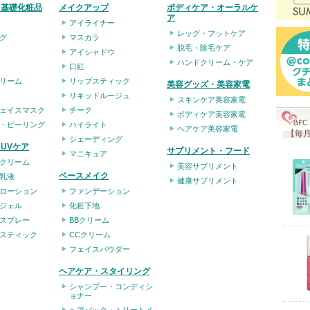
・基礎化粧品
メイクアップ
ボディケア・オーラルケ
り
ア
アイライナー
登
レッグ・フットケア
グ
マスカラ
録
脱毛・除毛ケア
アイシャドウ
ハンドクリーム・ケア
さ
口紅
リーム
リップスティック
れ
美容グッズ・美容家電
リキッドルージュ
スキンケア美容家電
て
ェイスマスク
チーク
ボディケア美容家電
い
・ピーリング
ハイライト
ヘアケア美容家電
【毎月
ま
シェーディング
UVケア
サプリメント・フード
マニキュア
す
クリーム
美容サプリメント
ベースメイク
乳液
健康サプリメント
ローション
ファンデーション
ジェル
化粧下地
スプレー
BBクリーム
スティック
CCクリーム
フェイスパウダー
ヘアケア・スタイリング
シャンプー・コンディシ
ョナー
ヘアパック・トリートメ