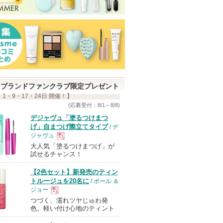
ブランドファンクラブ限定プレゼント
 1・9・17・24日 開催！】
(応募受付：8/1～8/8)
デジャヴュ「塗るつけまつ
げ」自まつげ際立てタイプ
/ デ
ジャヴュ
大人気「塗るつけまつげ」が
現
試せるチャンス！
【2色セット】新発売のティン
品
トルージュを20名に
/ ポール ＆
ジョー
つづく、濡れツヤじゅわ発
現
色。軽い付け心地のティント