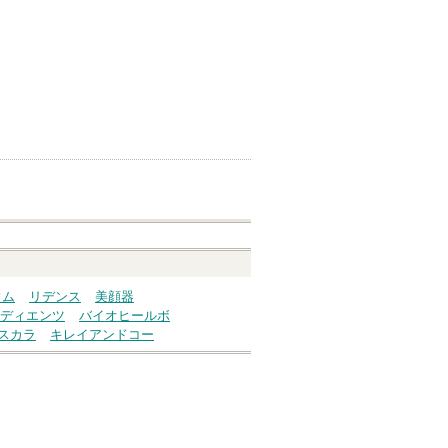
ウム
リデンス
美顔器
ディエンツ
バイオヒールボ
スカラ
キレイアンドコー