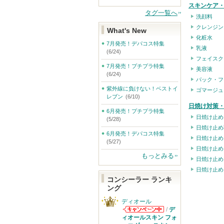
スキンケア
タグ一覧へ
洗顔料
クレンジン
What's New
化粧水
7月発売！デパコス特集
乳液
(6/24)
フェイスク
7月発売！プチプラ特集
美容液
(6/24)
パック・フ
紫外線に負けない！ベストイ
ゴマージュ
レブン
(6/10)
日焼け対策・
6月発売！プチプラ特集
日焼け止め
(5/28)
日焼け止め
6月発売！デパコス特集
日焼け止め
(5/27)
日焼け止め
もっとみる
日焼け止め
日焼け止め
コンシーラー ランキ
ング
ディオール
/
デ
ディオールから
ィオールスキン フォ