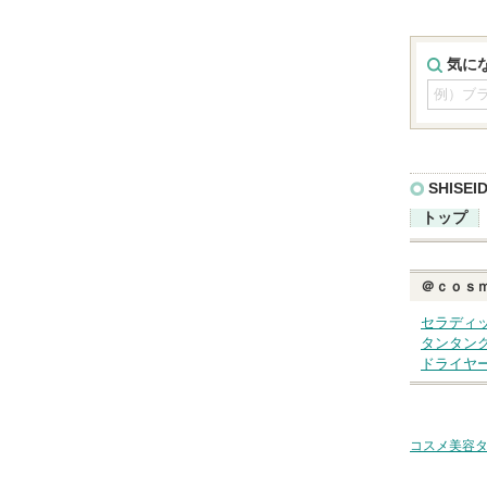
気に
SHISE
トップ
＠ｃｏｓ
セラディ
タンタン
ドライヤ
コスメ美容