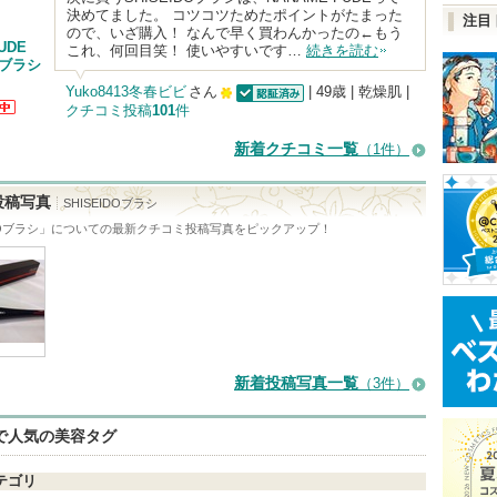
決めてました。 コツコツためたポイントがたまった
注目
ので、いざ購入！ なんで早く買わんかったの←もう
UDE
これ、何回目笑！ 使いやすいです…
続きを読む
イブラシ
Yuko8413冬春ビビ
さん
| 49歳 | 乾燥肌 |
クチコミ投稿
101
件
認証済
100
か
せ
人
新着クチコミ一覧
（1件）
以
上
投稿写真
SHISEIDOブラシ
の
DOブラシ
」についての最新クチコミ投稿写真をピックアップ！
メ
ン
バ
ー
に
新着投稿写真一覧
（3件）
お
気
eで人気の美容タグ
に
テゴリ
入