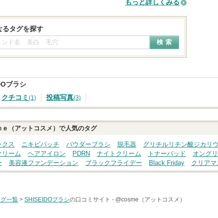
もっと詳しくみる
なるタグを探す
IDOブラシ
クチコミ
投稿写真
(1)
(3)
ｍｅ（アットコスメ）で人気のタグ
ックス
ニキビパッチ
パウダーブラシ
脱毛器
グリチルリチン酸ジカリ
クリーム
ヘアアイロン
PDRN
ナイトクリーム
トナーパッド
オングリ
ー
美容液ファンデーション
ブラックフライデー
Black Friday
クリアマ
タグ一覧
>
SHISEIDOブラシ
の口コミサイト -
@cosme（アットコスメ）