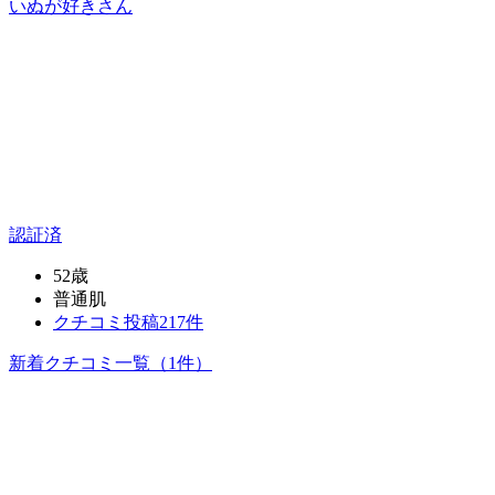
いぬが好き
さん
認証済
52歳
普通肌
クチコミ投稿217件
新着クチコミ一覧
（1件）