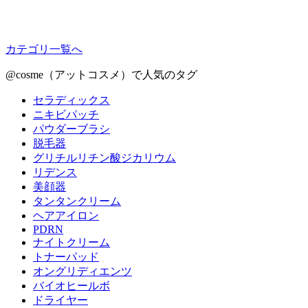
カテゴリ一覧へ
@cosme（アットコスメ）で人気のタグ
セラディックス
ニキビパッチ
パウダーブラシ
脱毛器
グリチルリチン酸ジカリウム
リデンス
美顔器
タンタンクリーム
ヘアアイロン
PDRN
ナイトクリーム
トナーパッド
オングリディエンツ
バイオヒールボ
ドライヤー