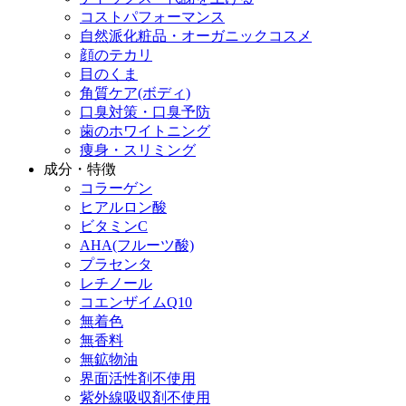
コストパフォーマンス
自然派化粧品・オーガニックコスメ
顔のテカリ
目のくま
角質ケア(ボディ)
口臭対策・口臭予防
歯のホワイトニング
痩身・スリミング
成分・特徴
コラーゲン
ヒアルロン酸
ビタミンC
AHA(フルーツ酸)
プラセンタ
レチノール
コエンザイムQ10
無着色
無香料
無鉱物油
界面活性剤不使用
紫外線吸収剤不使用