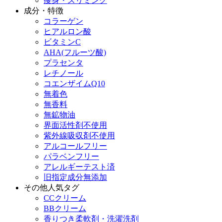
痩身・スリミング
成分・特徴
コラーゲン
ヒアルロン酸
ビタミンC
AHA(フルーツ酸)
プラセンタ
レチノール
コエンザイムQ10
無着色
無香料
無鉱物油
界面活性剤不使用
紫外線吸収剤不使用
アルコールフリー
パラベンフリー
アレルギーテスト済
旧指定成分無添加
その他人気タグ
CCクリーム
BBクリーム
香りつき柔軟剤・洗濯洗剤