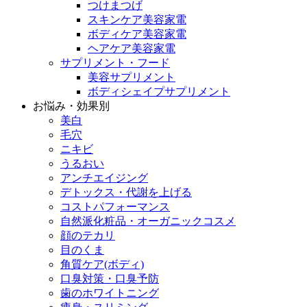
つけまつげ
スキンケア美容家電
ボディケア美容家電
ヘアケア美容家電
サプリメント・フード
美容サプリメント
ボディシェイプサプリメント
お悩み・効果別
美白
毛穴
ニキビ
うるおい
アンチエイジング
デトックス・代謝を上げる
コストパフォーマンス
自然派化粧品・オーガニックコスメ
顔のテカリ
目のくま
角質ケア(ボディ)
口臭対策・口臭予防
歯のホワイトニング