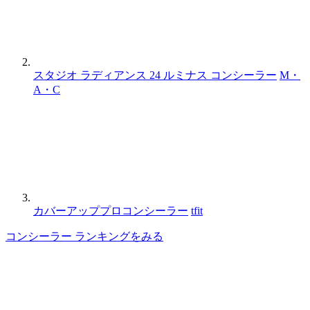
スタジオ ラディアンス 24 ルミナス コンシーラー
M・
A・C
カバーアッププロコンシーラー
tfit
コンシーラー ランキングをみる