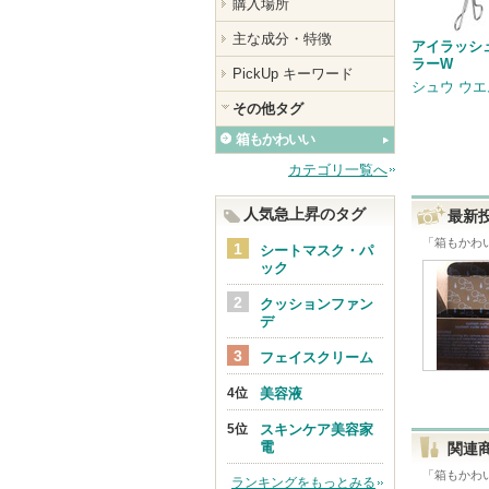
購入場所
主な成分・特徴
アイラッシ
ラーW
PickUp キーワード
シュウ ウ
その他タグ
箱もかわいい
カテゴリ一覧へ
人気急上昇のタグ
最新
「
箱もかわ
シートマスク・パ
ック
クッションファン
デ
フェイスクリーム
美容液
スキンケア美容家
電
関連
「
箱もかわ
ランキングをもっとみる