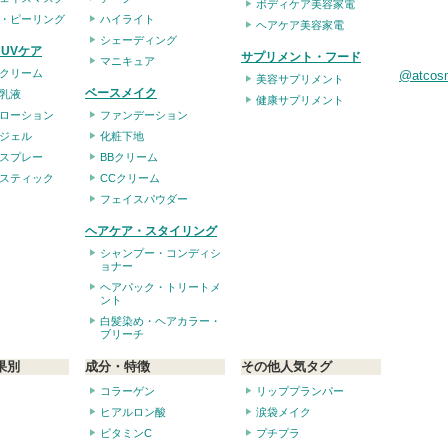
ボディケア美容家電
・ピーリング
ハイライト
ヘアケア美容家電
シェーディング
UVケア
サプリメント・フード
マニキュア
クリーム
@atco
美容サプリメント
ベースメイク
乳液
健康サプリメント
ローション
ファンデーション
ジェル
化粧下地
スプレー
BBクリーム
スティック
CCクリーム
フェイスパウダー
ヘアケア・スタイリング
シャンプー・コンディシ
ョナー
ヘアパック・トリートメ
ント
白髪染め・ヘアカラー・
ブリーチ
果別
成分・特徴
その他人気タグ
コラーゲン
リッププランパー
ヒアルロン酸
涙袋メイク
ビタミンC
プチプラ