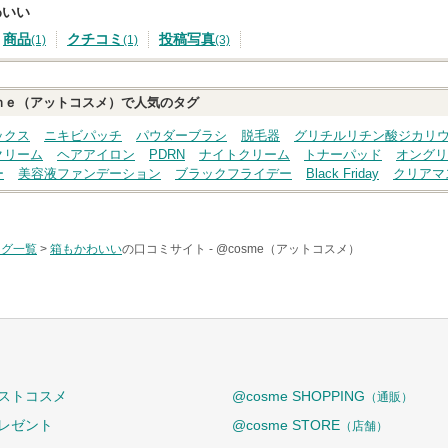
わいい
商品
クチコミ
投稿写真
(1)
(1)
(3)
ｍｅ（アットコスメ）で人気のタグ
ックス
ニキビパッチ
パウダーブラシ
脱毛器
グリチルリチン酸ジカリ
クリーム
ヘアアイロン
PDRN
ナイトクリーム
トナーパッド
オングリ
ー
美容液ファンデーション
ブラックフライデー
Black Friday
クリアマ
タグ一覧
>
箱もかわいい
の口コミサイト -
@cosme（アットコスメ）
ストコスメ
@cosme SHOPPING
（通販）
レゼント
@cosme STORE
（店舗）