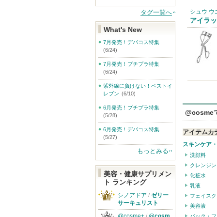
シュウ ウ
タグ一覧へ
アイラッ
What's New
7月発売！デパコス特集
(6/24)
7月発売！プチプラ特集
(6/24)
紫外線に負けない！ベストイ
レブン
(6/10)
6月発売！プチプラ特集
@cosm
(5/28)
6月発売！デパコス特集
アイテムカ
(5/27)
スキンケア
もっとみる
洗顔料
クレンジン
美容・健康サプリメン
化粧水
ト ランキング
乳液
シノアドア
/
ゼリー
フェイスク
サーキュリスト
美容液
@cosme+
/
@cosm
パック・フ