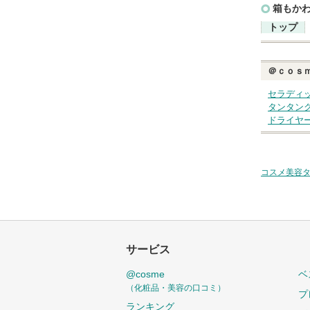
箱もか
トップ
＠ｃｏｓ
セラディ
タンタン
ドライヤ
コスメ美容
サービス
@cosme
ベ
（化粧品・美容の口コミ）
プ
ランキング