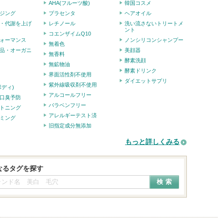
AHA(フルーツ酸)
韓国コスメ
ジング
プラセンタ
ヘアオイル
・代謝を上げ
レチノール
洗い流さないトリートメ
ント
コエンザイムQ10
ォーマンス
ノンシリコンシャンプー
無着色
品・オーガニ
美顔器
無香料
酵素洗顔
無鉱物油
酵素ドリンク
界面活性剤不使用
ダイエットサプリ
紫外線吸収剤不使用
ボディ)
アルコールフリー
口臭予防
パラベンフリー
トニング
アレルギーテスト済
ミング
旧指定成分無添加
もっと詳しくみる
なるタグを探す