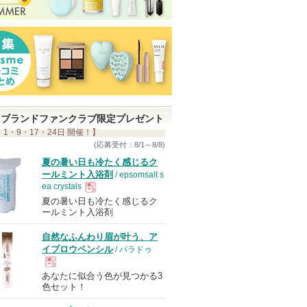
ブランドファンクラブ限定プレゼント
 1・9・17・24日 開催！】
(応募受付：8/1～8/8)
夏の暑い日も冷たく感じるク
ールミント入浴剤
/ epsomsalt s
ea crystals
夏の暑い日も冷たく感じるク
現
ールミント入浴剤
自然なふんわり眉が叶う、ア
品
イブロウペンシル
/ パラドゥ
あなたに似合う色が見つかる3
現
色セット！