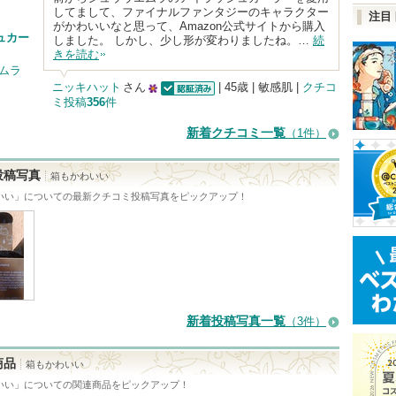
してまして、ファイナルファンタジーのキャラクター
注目
がかわいいなと思って、Amazon公式サイトから購入
ュカー
しました。 しかし、少し形が変わりましたね。…
続
きを読む
エムラ
ニッキハット
さん
| 45歳 | 敏感肌 |
クチコ
ミ投稿
356
件
認証済
25
人
新着クチコミ一覧
（1件）
以
上
投稿写真
箱もかわいい
の
いい
」についての最新クチコミ投稿写真をピックアップ！
メ
ン
バ
ー
に
新着投稿写真一覧
（3件）
お
気
商品
箱もかわいい
に
いい
」についての関連商品をピックアップ！