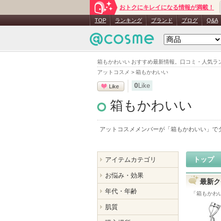
おトクにキレイになる情報が満載！
TOP
ランキング
ブランド
ブログ
Q&A
箱もかわいい おすすめ最新情報。口コミ・人気ラ
アットコスメ
>
箱もかわいい
0
Like
Like
箱もかわいい
アットコスメメンバーが「
箱もかわいい
」で
トップ
アイテムカテゴリ
お悩み・効果
最新ク
年代・年齢
「
箱もかわ
肌質