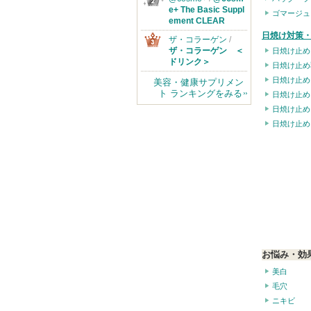
e+ The Basic Suppl
ゴマージュ
ement CLEAR
日焼け対策・
ザ・コラーゲン
/
ザ・コラーゲン ＜
日焼け止め
ドリンク＞
日焼け止め
日焼け止め
美容・健康サプリメン
ト ランキングをみる
日焼け止め
日焼け止め
日焼け止め
お悩み・効
美白
毛穴
ニキビ