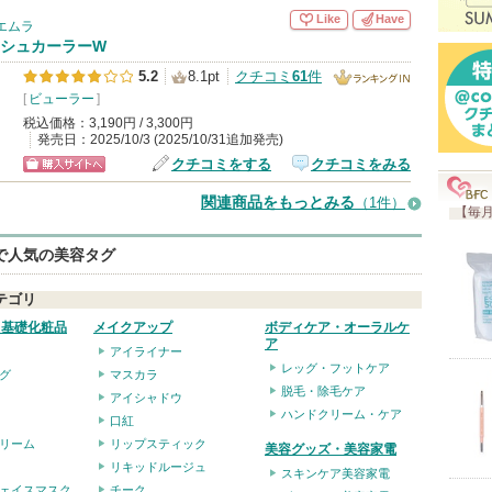
入
Like
Have
エムラ
り
シュカーラーW
登
5.2
8.1pt
クチコミ
61
件
録
[
ビューラー
]
ランキング
さ
税込価格：3,190円 / 3,300円
IN
発売日：2025/10/3 (2025/10/31追加発売)
れ
クチコミをする
クチコミをみる
て
ショッピン
関連商品をもっとみる
（1件）
い
【毎月
グサイトへ
ま
eで人気の美容タグ
す
テゴリ
・基礎化粧品
メイクアップ
ボディケア・オーラルケ
ア
アイライナー
レッグ・フットケア
グ
マスカラ
脱毛・除毛ケア
アイシャドウ
ハンドクリーム・ケア
口紅
リーム
リップスティック
美容グッズ・美容家電
リキッドルージュ
スキンケア美容家電
ェイスマスク
チーク