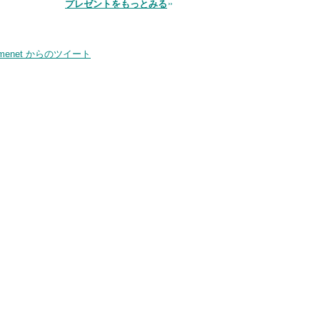
プレゼントをもっとみる
品
smenet からのツイート