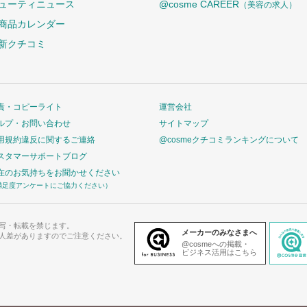
ューティニュース
@cosme CAREER
（美容の求人）
商品カレンダー
新クチコミ
責・コピーライト
運営会社
ルプ・お問い合わせ
サイトマップ
用規約違反に関するご連絡
@cosmeクチコミランキングについて
スタマーサポートブログ
在のお気持ちをお聞かせください
満足度アンケートにご協力ください）
写・転載を禁じます。
メーカーのみなさまへ
人差がありますのでご注意ください。
@cosmeへの掲載・
ビジネス活用はこちら