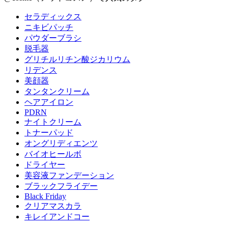
セラディックス
ニキビパッチ
パウダーブラシ
脱毛器
グリチルリチン酸ジカリウム
リデンス
美顔器
タンタンクリーム
ヘアアイロン
PDRN
ナイトクリーム
トナーパッド
オングリディエンツ
バイオヒールボ
ドライヤー
美容液ファンデーション
ブラックフライデー
Black Friday
クリアマスカラ
キレイアンドコー