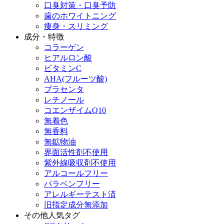
口臭対策・口臭予防
歯のホワイトニング
痩身・スリミング
成分・特徴
コラーゲン
ヒアルロン酸
ビタミンC
AHA(フルーツ酸)
プラセンタ
レチノール
コエンザイムQ10
無着色
無香料
無鉱物油
界面活性剤不使用
紫外線吸収剤不使用
アルコールフリー
パラベンフリー
アレルギーテスト済
旧指定成分無添加
その他人気タグ