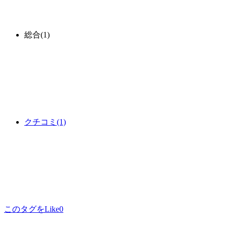
総合
(1)
クチコミ
(1)
このタグをLike
0