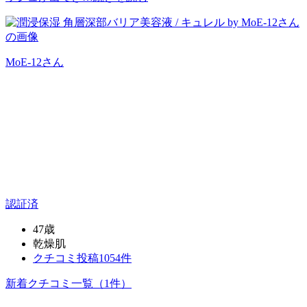
MoE-12
さん
認証済
47歳
乾燥肌
クチコミ投稿1054件
新着クチコミ一覧
（1件）