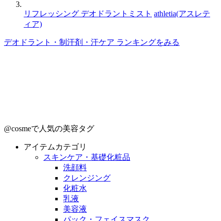
リフレッシング デオドラントミスト
athletia(アスレテ
ィア)
デオドラント・制汗剤・汗ケア ランキングをみる
@cosmeで人気の美容タグ
アイテムカテゴリ
スキンケア・基礎化粧品
洗顔料
クレンジング
化粧水
乳液
美容液
パック・フェイスマスク