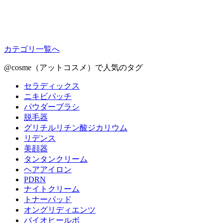
カテゴリ一覧へ
@cosme（アットコスメ）で人気のタグ
セラディックス
ニキビパッチ
パウダーブラシ
脱毛器
グリチルリチン酸ジカリウム
リデンス
美顔器
タンタンクリーム
ヘアアイロン
PDRN
ナイトクリーム
トナーパッド
オングリディエンツ
バイオヒールボ