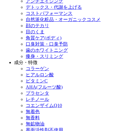
アンチエイジング
デトックス・代謝を上げる
コストパフォーマンス
自然派化粧品・オーガニックコスメ
顔のテカリ
目のくま
角質ケア(ボディ)
口臭対策・口臭予防
歯のホワイトニング
痩身・スリミング
成分・特徴
コラーゲン
ヒアルロン酸
ビタミンC
AHA(フルーツ酸)
プラセンタ
レチノール
コエンザイムQ10
無着色
無香料
無鉱物油
界面活性剤不使用