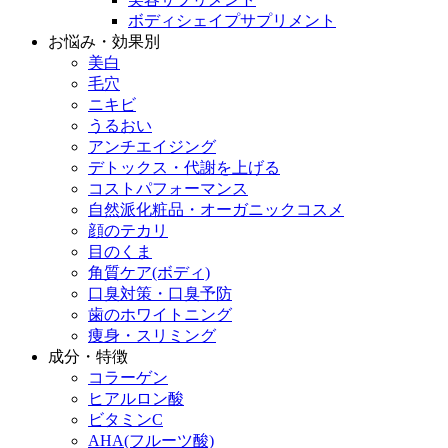
ボディシェイプサプリメント
お悩み・効果別
美白
毛穴
ニキビ
うるおい
アンチエイジング
デトックス・代謝を上げる
コストパフォーマンス
自然派化粧品・オーガニックコスメ
顔のテカリ
目のくま
角質ケア(ボディ)
口臭対策・口臭予防
歯のホワイトニング
痩身・スリミング
成分・特徴
コラーゲン
ヒアルロン酸
ビタミンC
AHA(フルーツ酸)