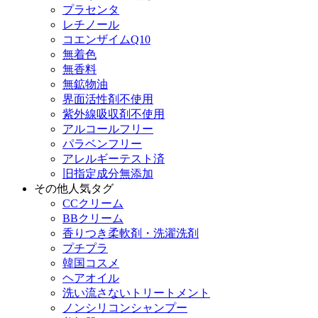
プラセンタ
レチノール
コエンザイムQ10
無着色
無香料
無鉱物油
界面活性剤不使用
紫外線吸収剤不使用
アルコールフリー
パラベンフリー
アレルギーテスト済
旧指定成分無添加
その他人気タグ
CCクリーム
BBクリーム
香りつき柔軟剤・洗濯洗剤
プチプラ
韓国コスメ
ヘアオイル
洗い流さないトリートメント
ノンシリコンシャンプー