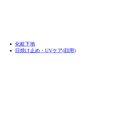
化粧下地
日焼け止め・UVケア(顔用)