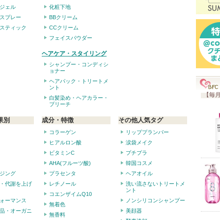
ジェル
化粧下地
スプレー
BBクリーム
スティック
CCクリーム
フェイスパウダー
ヘアケア・スタイリング
シャンプー・コンディシ
ョナー
ヘアパック・トリートメ
ント
【毎月
白髪染め・ヘアカラー・
ブリーチ
果別
成分・特徴
その他人気タグ
コラーゲン
リッププランパー
ヒアルロン酸
涙袋メイク
ビタミンC
プチプラ
AHA(フルーツ酸)
韓国コスメ
ジング
プラセンタ
ヘアオイル
・代謝を上げ
レチノール
洗い流さないトリートメ
ント
コエンザイムQ10
ォーマンス
ノンシリコンシャンプー
無着色
品・オーガニ
美顔器
無香料