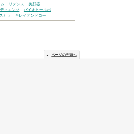
ウム
リデンス
美顔器
ディエンツ
バイオヒールボ
スカラ
キレイアンドコー
ページの先頭へ