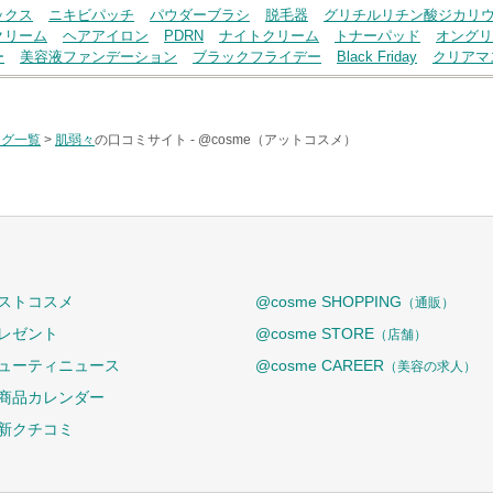
ックス
ニキビパッチ
パウダーブラシ
脱毛器
グリチルリチン酸ジカリ
クリーム
ヘアアイロン
PDRN
ナイトクリーム
トナーパッド
オングリ
ー
美容液ファンデーション
ブラックフライデー
Black Friday
クリアマ
タグ一覧
>
肌弱々
の口コミサイト -
@cosme（アットコスメ）
ストコスメ
@cosme SHOPPING
（通販）
レゼント
@cosme STORE
（店舗）
ューティニュース
@cosme CAREER
（美容の求人）
商品カレンダー
新クチコミ