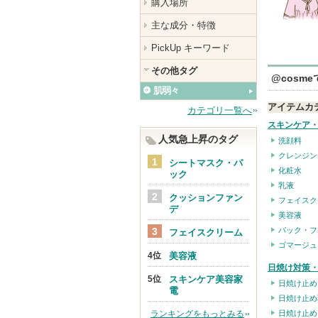
購入場所
主な成分・特徴
PickUp キーワード
その他タグ
@cosm
肌弱々
アイテムカ
カテゴリ一覧へ
スキンケア
人気急上昇のタグ
洗顔料
クレンジン
シートマスク・パ
化粧水
ック
乳液
クッションファン
フェイスク
デ
美容液
パック・フ
フェイスクリーム
ゴマージュ
美容液
日焼け対策・
スキンケア美容家
日焼け止め
電
日焼け止め
ランキングをもっとみる
日焼け止め