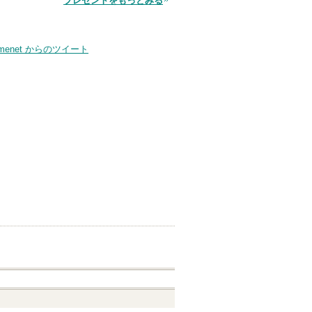
プレゼントをもっとみる
品
smenet からのツイート