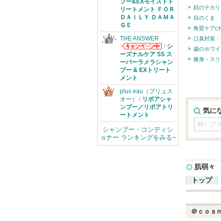
からのお知らせ
プー&EXモイストト
顔のテカリ
があります
リートメント ＦＯＲ
ＤＡＩＬＹ ＤＡＭＡ
目のくま
ＧＥ
角質ケア(
THE ANSWER
口臭対策・
/
シ
歯のホワイ
THE ANSWER
ーズナルケア SS ス
痩身・スリ
からのお知らせ
ーパーラメラシャン
があります
プー & EXトリート
メント
plus eau（プリュス
オー）
/
リポアシャ
ンプー／リポアトリ
気に
ートメント
シャンプー・コンディシ
ョナー ランキングをみる
肌弱々
トップ
＠ｃｏｓ