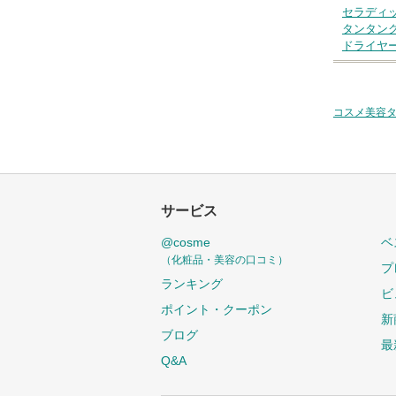
セラディ
タンタン
ドライヤ
コスメ美容
サービス
@cosme
ベ
（化粧品・美容の口コミ）
プ
ランキング
ビ
ポイント・クーポン
新
ブログ
最
Q&A