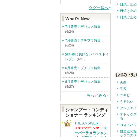
日焼け止め
タグ一覧へ
日焼け止め
日焼け止め
What's New
7月発売！デパコス特集
(6/24)
7月発売！プチプラ特集
(6/24)
紫外線に負けない！ベストイ
レブン
(6/10)
6月発売！プチプラ特集
(5/28)
お悩み・効
6月発売！デパコス特集
美白
(5/27)
毛穴
もっとみる
ニキビ
うるおい
アンチエイ
シャンプー・コンディ
ショナー ランキング
デトックス
る
THE ANSWER
コストパフ
/
ス
自然派化粧
THE ANSWER
ーパーラメラシャン
ックコスメ