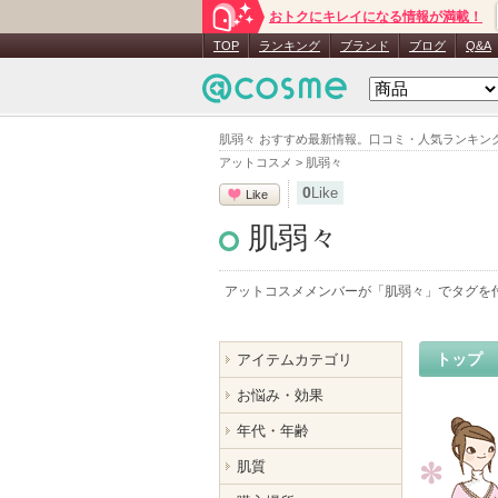
おトクにキレイになる情報が満載！
TOP
ランキング
ブランド
ブログ
Q&A
肌弱々 おすすめ最新情報。口コミ・人気ランキン
アットコスメ
>
肌弱々
0
Like
Like
肌弱々
アットコスメメンバーが「
肌弱々
」でタグを
トップ
アイテムカテゴリ
お悩み・効果
年代・年齢
肌質