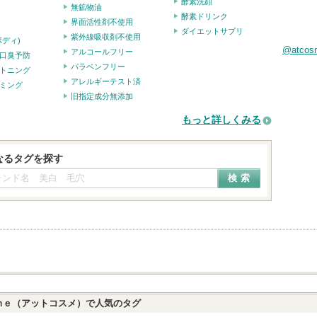
酵素洗顔
無鉱物油
酵素ドリンク
界面活性剤不使用
ダイエットサプリ
紫外線吸収剤不使用
ボディ)
@atco
アルコールフリー
口臭予防
パラベンフリー
トニング
アレルギーテスト済
ミング
旧指定成分無添加
もっと詳しくみる
なるタグを探す
ｍｅ（アットコスメ）で人気のタグ