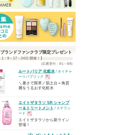
ブランドファンクラブ限定プレゼント
 1・9・17・24日 開催！】
(応募受付：8/1～8/8)
ルートバリア 化粧水
/ ネイチャ
ーリパブリック
＼暑さで限界／肌土台＝角質
現
層をうるおす化粧水
品
エイトザタラソ SR シャンプ
ー＆トリートメント
/ ステラシ
ード
エイトザタラソから新ライン
現
登場！