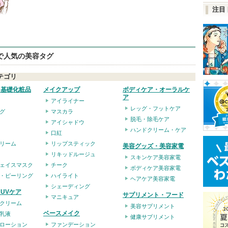
注目
eで人気の美容タグ
テゴリ
・基礎化粧品
メイクアップ
ボディケア・オーラルケ
ア
アイライナー
レッグ・フットケア
グ
マスカラ
脱毛・除毛ケア
アイシャドウ
ハンドクリーム・ケア
口紅
リーム
リップスティック
美容グッズ・美容家電
リキッドルージュ
スキンケア美容家電
ェイスマスク
チーク
ボディケア美容家電
・ピーリング
ハイライト
ヘアケア美容家電
シェーディング
UVケア
サプリメント・フード
マニキュア
クリーム
美容サプリメント
ベースメイク
乳液
健康サプリメント
ローション
ファンデーション