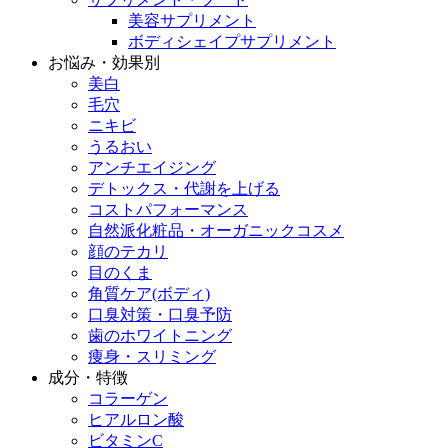
美容サプリメント
ボディシェイプサプリメント
お悩み・効果別
美白
毛穴
ニキビ
うるおい
アンチエイジング
デトックス・代謝を上げる
コストパフォーマンス
自然派化粧品・オーガニックコスメ
顔のテカリ
目のくま
角質ケア(ボディ)
口臭対策・口臭予防
歯のホワイトニング
痩身・スリミング
成分・特徴
コラーゲン
ヒアルロン酸
ビタミンC