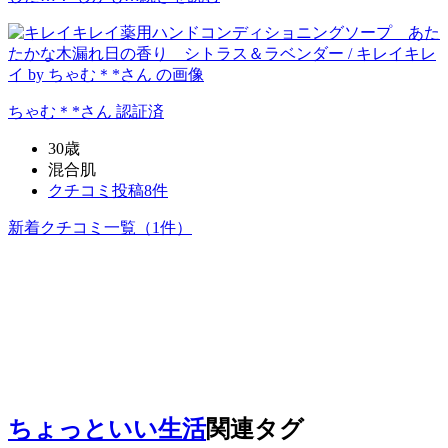
ちゃむ＊*
さん
認証済
30歳
混合肌
クチコミ投稿8件
新着クチコミ一覧
（1件）
ちょっといい生活
関連タグ