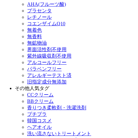
AHA(フルーツ酸)
プラセンタ
レチノール
コエンザイムQ10
無着色
無香料
無鉱物油
界面活性剤不使用
紫外線吸収剤不使用
アルコールフリー
パラベンフリー
アレルギーテスト済
旧指定成分無添加
その他人気タグ
CCクリーム
BBクリーム
香りつき柔軟剤・洗濯洗剤
プチプラ
韓国コスメ
ヘアオイル
洗い流さないトリートメント