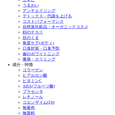
うるおい
アンチエイジング
デトックス・代謝を上げる
コストパフォーマンス
自然派化粧品・オーガニックコスメ
顔のテカリ
目のくま
角質ケア(ボディ)
口臭対策・口臭予防
歯のホワイトニング
痩身・スリミング
成分・特徴
コラーゲン
ヒアルロン酸
ビタミンC
AHA(フルーツ酸)
プラセンタ
レチノール
コエンザイムQ10
無着色
無香料