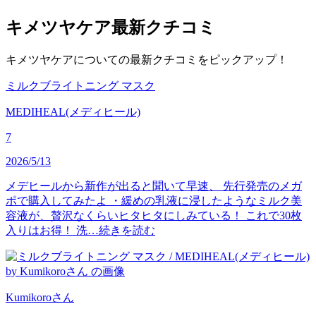
キメツヤケア
最新クチコミ
キメツヤケアについての最新クチコミをピックアップ！
ミルクブライトニング マスク
MEDIHEAL(メディヒール)
7
2026/5/13
メデヒールから新作が出ると聞いて早速、 先行発売のメガ
ポで購入してみたよ ・緩めの乳液に浸したようなミルク美
容液が、贅沢なくらいヒタヒタにしみている！ これで30枚
入りはお得！ 洗…
続きを読む
Kumikoro
さん