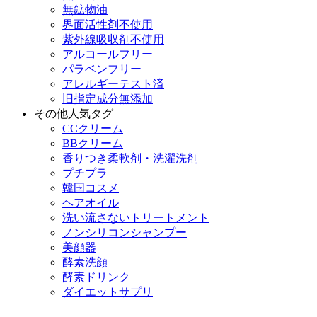
無鉱物油
界面活性剤不使用
紫外線吸収剤不使用
アルコールフリー
パラベンフリー
アレルギーテスト済
旧指定成分無添加
その他人気タグ
CCクリーム
BBクリーム
香りつき柔軟剤・洗濯洗剤
プチプラ
韓国コスメ
ヘアオイル
洗い流さないトリートメント
ノンシリコンシャンプー
美顔器
酵素洗顔
酵素ドリンク
ダイエットサプリ