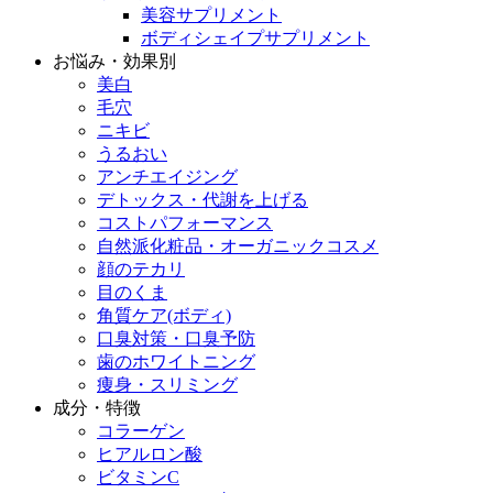
美容サプリメント
ボディシェイプサプリメント
お悩み・効果別
美白
毛穴
ニキビ
うるおい
アンチエイジング
デトックス・代謝を上げる
コストパフォーマンス
自然派化粧品・オーガニックコスメ
顔のテカリ
目のくま
角質ケア(ボディ)
口臭対策・口臭予防
歯のホワイトニング
痩身・スリミング
成分・特徴
コラーゲン
ヒアルロン酸
ビタミンC