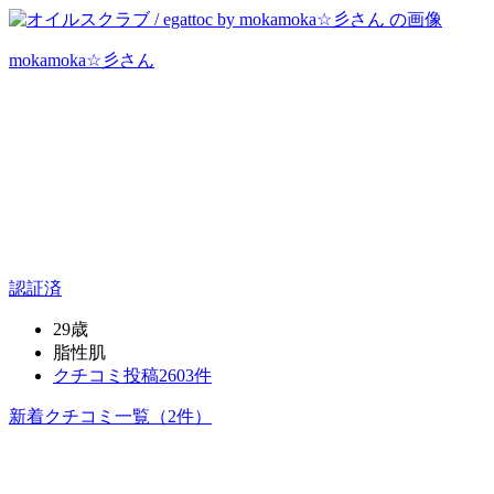
mokamoka☆彡
さん
認証済
29歳
脂性肌
クチコミ投稿2603件
新着クチコミ一覧
（2件）