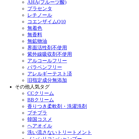
AHA(フルーツ酸)
プラセンタ
レチノール
コエンザイムQ10
無着色
無香料
無鉱物油
界面活性剤不使用
紫外線吸収剤不使用
アルコールフリー
パラベンフリー
アレルギーテスト済
旧指定成分無添加
その他人気タグ
CCクリーム
BBクリーム
香りつき柔軟剤・洗濯洗剤
プチプラ
韓国コスメ
ヘアオイル
洗い流さないトリートメント
ノンシリコンシャンプー