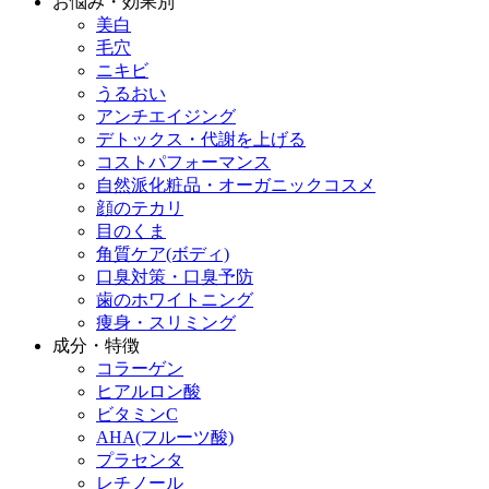
お悩み・効果別
美白
毛穴
ニキビ
うるおい
アンチエイジング
デトックス・代謝を上げる
コストパフォーマンス
自然派化粧品・オーガニックコスメ
顔のテカリ
目のくま
角質ケア(ボディ)
口臭対策・口臭予防
歯のホワイトニング
痩身・スリミング
成分・特徴
コラーゲン
ヒアルロン酸
ビタミンC
AHA(フルーツ酸)
プラセンタ
レチノール