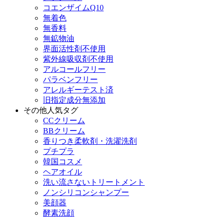
コエンザイムQ10
無着色
無香料
無鉱物油
界面活性剤不使用
紫外線吸収剤不使用
アルコールフリー
パラベンフリー
アレルギーテスト済
旧指定成分無添加
その他人気タグ
CCクリーム
BBクリーム
香りつき柔軟剤・洗濯洗剤
プチプラ
韓国コスメ
ヘアオイル
洗い流さないトリートメント
ノンシリコンシャンプー
美顔器
酵素洗顔