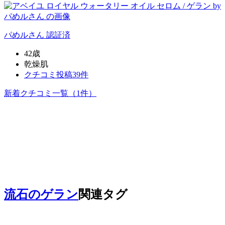
パめル
さん
認証済
42歳
乾燥肌
クチコミ投稿39件
新着クチコミ一覧
（1件）
流石のゲラン
関連タグ