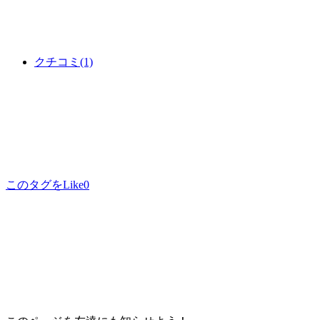
クチコミ
(1)
このタグをLike
0