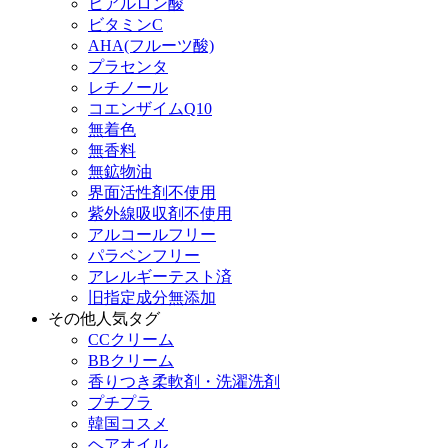
ヒアルロン酸
ビタミンC
AHA(フルーツ酸)
プラセンタ
レチノール
コエンザイムQ10
無着色
無香料
無鉱物油
界面活性剤不使用
紫外線吸収剤不使用
アルコールフリー
パラベンフリー
アレルギーテスト済
旧指定成分無添加
その他人気タグ
CCクリーム
BBクリーム
香りつき柔軟剤・洗濯洗剤
プチプラ
韓国コスメ
ヘアオイル