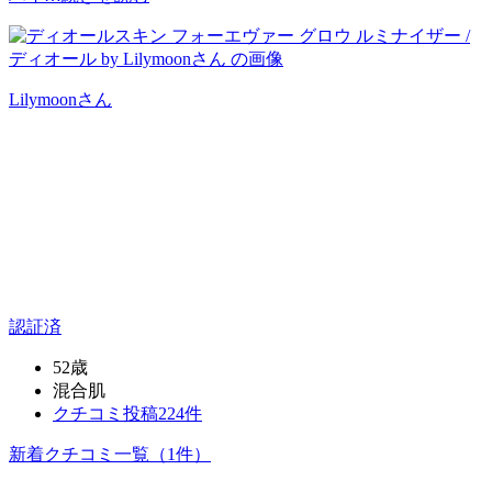
Lilymoon
さん
認証済
52歳
混合肌
クチコミ投稿224件
新着クチコミ一覧
（1件）