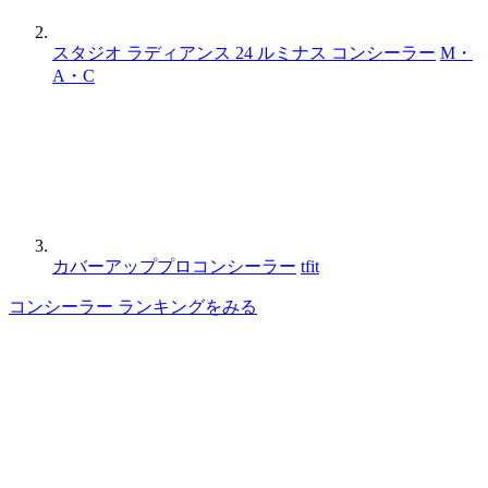
スタジオ ラディアンス 24 ルミナス コンシーラー
M・
A・C
カバーアッププロコンシーラー
tfit
コンシーラー ランキングをみる