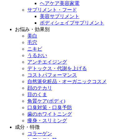
ヘアケア美容家電
サプリメント・フード
美容サプリメント
ボディシェイプサプリメント
お悩み・効果別
美白
毛穴
ニキビ
うるおい
アンチエイジング
デトックス・代謝を上げる
コストパフォーマンス
自然派化粧品・オーガニックコスメ
顔のテカリ
目のくま
角質ケア(ボディ)
口臭対策・口臭予防
歯のホワイトニング
痩身・スリミング
成分・特徴
コラーゲン