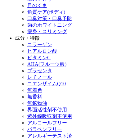
目のくま
角質ケア(ボディ)
口臭対策・口臭予防
歯のホワイトニング
痩身・スリミング
成分・特徴
コラーゲン
ヒアルロン酸
ビタミンC
AHA(フルーツ酸)
プラセンタ
レチノール
コエンザイムQ10
無着色
無香料
無鉱物油
界面活性剤不使用
紫外線吸収剤不使用
アルコールフリー
パラベンフリー
アレルギーテスト済