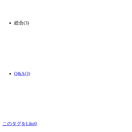
総合
(3)
Q&A
(3)
このタグをLike
0