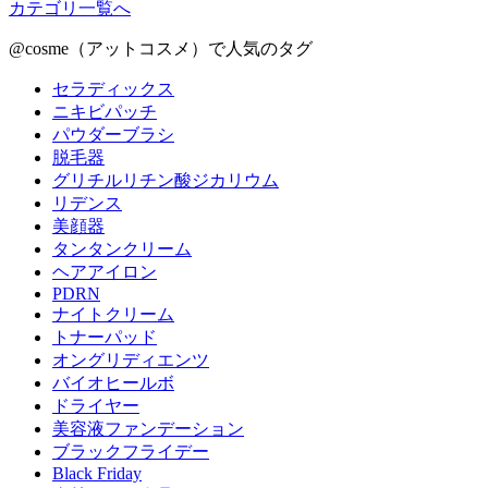
カテゴリ一覧へ
@cosme（アットコスメ）で人気のタグ
セラディックス
ニキビパッチ
パウダーブラシ
脱毛器
グリチルリチン酸ジカリウム
リデンス
美顔器
タンタンクリーム
ヘアアイロン
PDRN
ナイトクリーム
トナーパッド
オングリディエンツ
バイオヒールボ
ドライヤー
美容液ファンデーション
ブラックフライデー
Black Friday