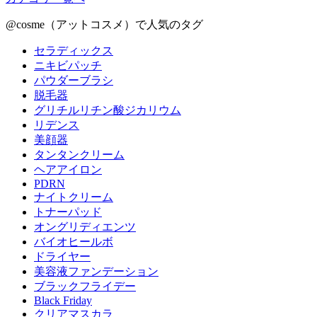
@cosme（アットコスメ）で人気のタグ
セラディックス
ニキビパッチ
パウダーブラシ
脱毛器
グリチルリチン酸ジカリウム
リデンス
美顔器
タンタンクリーム
ヘアアイロン
PDRN
ナイトクリーム
トナーパッド
オングリディエンツ
バイオヒールボ
ドライヤー
美容液ファンデーション
ブラックフライデー
Black Friday
クリアマスカラ