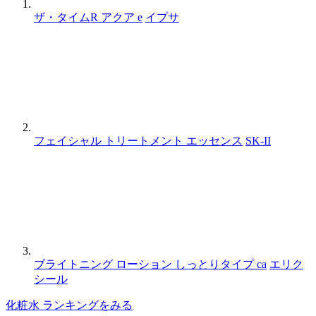
ザ・タイムR アクア e
イプサ
フェイシャル トリートメント エッセンス
SK-II
ブライトニング ローション しっとりタイプ ca
エリク
シール
化粧水 ランキングをみる