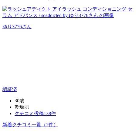
ゆり3776
さん
認証済
30歳
乾燥肌
クチコミ投稿138件
新着クチコミ一覧
（2件）