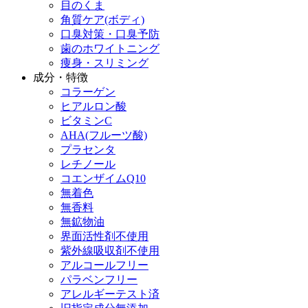
目のくま
角質ケア(ボディ)
口臭対策・口臭予防
歯のホワイトニング
痩身・スリミング
成分・特徴
コラーゲン
ヒアルロン酸
ビタミンC
AHA(フルーツ酸)
プラセンタ
レチノール
コエンザイムQ10
無着色
無香料
無鉱物油
界面活性剤不使用
紫外線吸収剤不使用
アルコールフリー
パラベンフリー
アレルギーテスト済