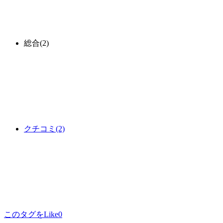
総合
(2)
クチコミ
(2)
このタグをLike
0