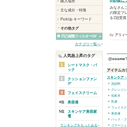
0名様に
購入場所
みなさんこ
主な成分・特徴
の限定プレ
を2冠受
PickUp キーワード
その他タグ
by
アリィー(
凹凸補整フィルターUV
カテゴリ一覧へ
人気急上昇のタグ
@cosm
シートマスク・パ
ック
アイテムカ
スキンケア
クッションファン
デ
洗顔料
クレンジン
フェイスクリーム
化粧水
乳液
美容液
フェイスク
スキンケア美容家
美容液
電
パック・フ
ランキングをもっとみる
ゴマージュ