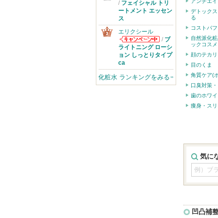
アンチエイ
SK-IIからのお
/
フェイシャル トリ
知らせがありま
ートメント エッセン
デトックス
す
る
ス
コストパフ
エリクシール
自然派化粧
/
ブ
ックコスメ
エリクシールか
ライトニング ローシ
らのお知らせが
ョン しっとりタイプ
顔のテカリ
あります
ca
目のくま
角質ケア(
化粧水 ランキングをみる
口臭対策・
歯のホワイ
痩身・スリ
気に
凹凸補整