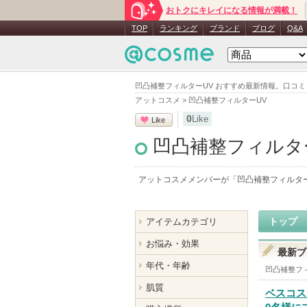
おトクにキレイになる情報が満載！
TOP
ランキング
ブランド
ブログ
Q&A
凹凸補整フィルターUV おすすめ最新情報。口コ
アットコスメ
>
凹凸補整フィルターUV
0
Like
Like
凹凸補整フィルタ
アットコスメメンバーが「
凹凸補整フィルタ
トップ
アイテムカテゴリ
お悩み・効果
最新ブ
年代・年齢
凹凸補整フ
肌質
ベスコス