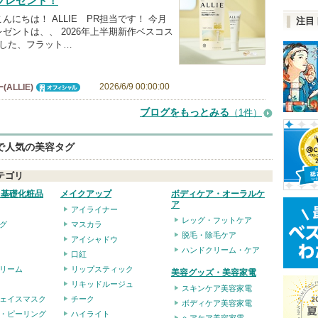
プレゼント！
んにちは！ ALLIE PR担当です！ 今月
注目
ゼントは、、 2026年上半期新作ベスコス
賞した、フラット…
2026/6/9 00:00:00
ALLIE)
オフィシャ
ル
ブログをもっとみる
（1件）
eで人気の美容タグ
テゴリ
・基礎化粧品
メイクアップ
ボディケア・オーラルケ
ア
アイライナー
レッグ・フットケア
グ
マスカラ
脱毛・除毛ケア
アイシャドウ
ハンドクリーム・ケア
口紅
リーム
リップスティック
美容グッズ・美容家電
リキッドルージュ
スキンケア美容家電
ェイスマスク
チーク
ボディケア美容家電
・ピーリング
ハイライト