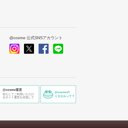
@cosme 公式SNSアカウント
instagram
x
facebook
line
@cosme宣言
@cosmeの
安心してご利用いただけ
ミカエルって？
るサイト運営を目指して