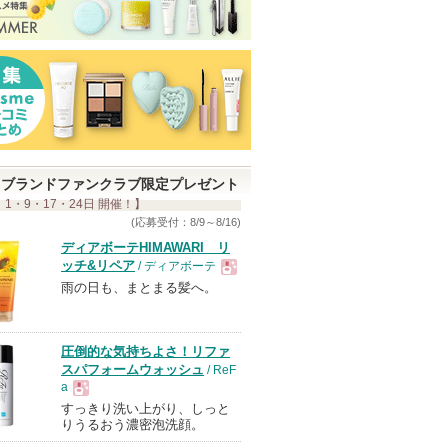
ブランドファンクラブ限定プレゼント
 1・9・17・24日 開催！】
(応募受付：8/9～8/16)
ディアボーテHIMAWARI リ
ッチ&リペア
/ ディアボーテ
雨の日も、まとまる髪へ。
現
品
圧倒的な気持ちよさ！リファ
スパフォームウォッシュ
/ ReF
a
すっきり洗い上がり、しっと
現
りうるおう濃密泡洗顔。