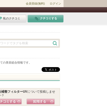
会員登録(無料)
ログイン
私のクチコミ
クチコミする
ての美容総合情報です。
凸補整フィルターUV
について投稿しませ
か？