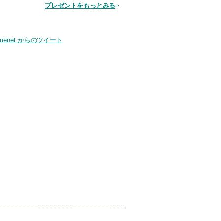
プレゼントをもっとみる
品
smenet からのツイート