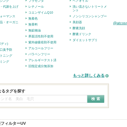
ジング
プラセンタ
ヘアオイル
・代謝を上げ
レチノール
洗い流さないトリートメ
ント
コエンザイムQ10
ォーマンス
ノンシリコンシャンプー
無着色
品・オーガニ
美顔器
@atco
無香料
酵素洗顔
無鉱物油
酵素ドリンク
界面活性剤不使用
ダイエットサプリ
紫外線吸収剤不使用
ボディ)
アルコールフリー
口臭予防
パラベンフリー
トニング
アレルギーテスト済
ミング
旧指定成分無添加
もっと詳しくみる
なるタグを探す
フィルターUV