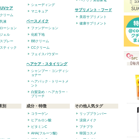
ヘアケア美容家電
シェーディング
UVケア
サプリメント・フード
マニキュア
クリーム
美容サプリメント
ベースメイク
乳液
健康サプリメント
ローション
ファンデーション
ジェル
化粧下地
スプレー
BBクリーム
スティック
CCクリーム
フェイスパウダー
【毎月
ヘアケア・スタイリング
シャンプー・コンディシ
ョナー
ヘアパック・トリートメ
ント
白髪染め・ヘアカラー・
ブリーチ
果別
成分・特徴
その他人気タグ
コラーゲン
リッププランパー
ヒアルロン酸
涙袋メイク
ビタミンC
プチプラ
AHA(フルーツ酸)
韓国コスメ