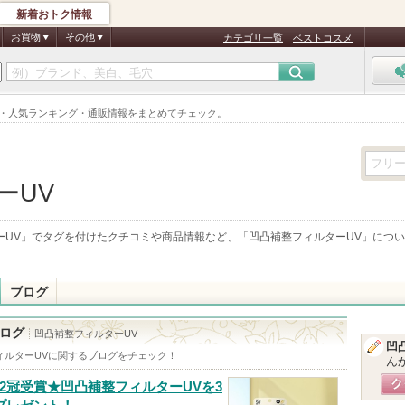
新着おトク情報
お買物
その他
カテゴリ一覧
ベストコスメ
ミ・人気ランキング・通販情報をまとめてチェック。
ーUV
ーUV
」でタグを付けたクチコミや商品情報など、「
凹凸補整フィルターUV
」につい
ブログ
ログ
凹凸補整フィルターUV
凹
ィルターUV
に関するブログをチェック！
ん
2冠受賞★凹凸補整フィルターUVを3