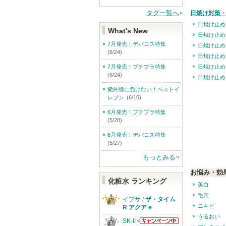
タグ一覧へ
日焼け対策・
日焼け止め
What's New
日焼け止め
7月発売！デパコス特集
日焼け止め
(6/24)
日焼け止め
7月発売！プチプラ特集
日焼け止め
(6/24)
日焼け止め
紫外線に負けない！ベストイ
レブン
(6/10)
6月発売！プチプラ特集
(5/28)
6月発売！デパコス特集
(5/27)
もっとみる
お悩み・効
化粧水 ランキング
美白
毛穴
イプサ
/
ザ・タイム
ニキビ
R アクア e
うるおい
SK-II