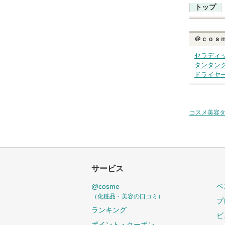
トップ
＠ｃｏｓ
セラディ
タンタン
ドライヤ
コスメ美容
サービス
@cosme
ベ
（化粧品・美容の口コミ）
プ
ランキング
ビ
ポイント・クーポン