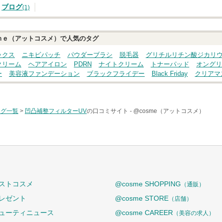
ブログ
(1)
ｍｅ（アットコスメ）で人気のタグ
ックス
ニキビパッチ
パウダーブラシ
脱毛器
グリチルリチン酸ジカリ
クリーム
ヘアアイロン
PDRN
ナイトクリーム
トナーパッド
オングリ
ー
美容液ファンデーション
ブラックフライデー
Black Friday
クリアマ
タグ一覧
>
凹凸補整フィルターUV
の口コミサイト -
@cosme（アットコスメ）
ストコスメ
@cosme SHOPPING
（通販）
レゼント
@cosme STORE
（店舗）
ューティニュース
@cosme CAREER
（美容の求人）