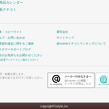
商品カレンダー
新クチコミ
責・コピーライト
運営会社
ルプ・お問い合わせ
サイトマップ
用規約違反に関するご連絡
@cosmeクチコミランキングについて
スタマーサポートブログ
在のお気持ちをお聞かせください
満足度アンケートにご協力ください）
写・転載を禁じます。
メーカーのみなさまへ
人差がありますのでご注意ください。
@cosmeへの掲載・
ビジネス活用はこちら
copyright©istyle,inc.