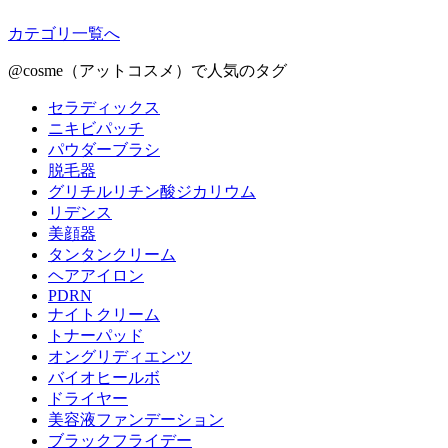
カテゴリ一覧へ
@cosme（アットコスメ）で人気のタグ
セラディックス
ニキビパッチ
パウダーブラシ
脱毛器
グリチルリチン酸ジカリウム
リデンス
美顔器
タンタンクリーム
ヘアアイロン
PDRN
ナイトクリーム
トナーパッド
オングリディエンツ
バイオヒールボ
ドライヤー
美容液ファンデーション
ブラックフライデー