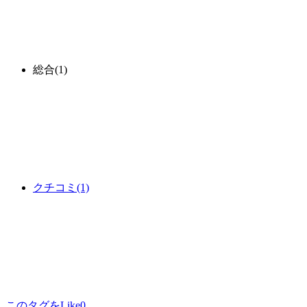
総合
(1)
クチコミ
(1)
このタグをLike
0