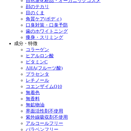
自然派化粧品・オーガニックコスメ
顔のテカリ
目のくま
角質ケア(ボディ)
口臭対策・口臭予防
歯のホワイトニング
痩身・スリミング
成分・特徴
コラーゲン
ヒアルロン酸
ビタミンC
AHA(フルーツ酸)
プラセンタ
レチノール
コエンザイムQ10
無着色
無香料
無鉱物油
界面活性剤不使用
紫外線吸収剤不使用
アルコールフリー
パラベンフリー