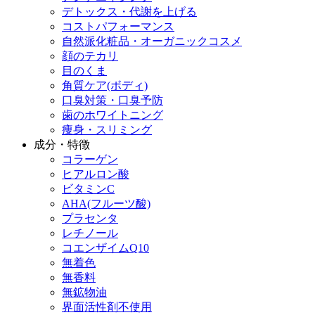
デトックス・代謝を上げる
コストパフォーマンス
自然派化粧品・オーガニックコスメ
顔のテカリ
目のくま
角質ケア(ボディ)
口臭対策・口臭予防
歯のホワイトニング
痩身・スリミング
成分・特徴
コラーゲン
ヒアルロン酸
ビタミンC
AHA(フルーツ酸)
プラセンタ
レチノール
コエンザイムQ10
無着色
無香料
無鉱物油
界面活性剤不使用