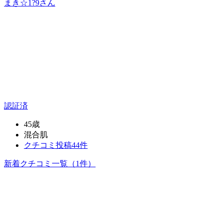
まき☆1?9
さん
認証済
45歳
混合肌
クチコミ投稿44件
新着クチコミ一覧
（1件）