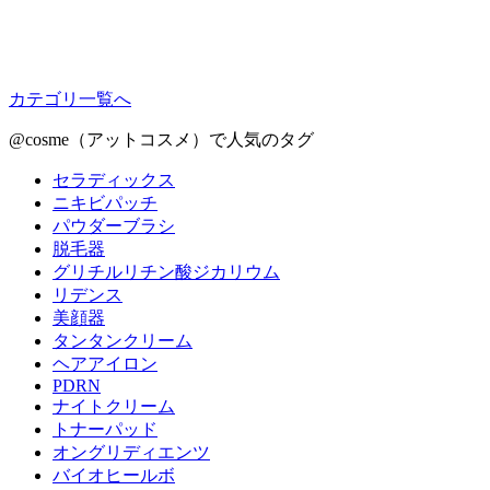
カテゴリ一覧へ
@cosme（アットコスメ）で人気のタグ
セラディックス
ニキビパッチ
パウダーブラシ
脱毛器
グリチルリチン酸ジカリウム
リデンス
美顔器
タンタンクリーム
ヘアアイロン
PDRN
ナイトクリーム
トナーパッド
オングリディエンツ
バイオヒールボ