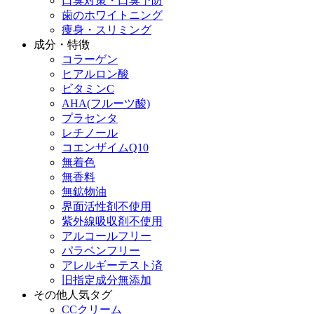
口臭対策・口臭予防
歯のホワイトニング
痩身・スリミング
成分・特徴
コラーゲン
ヒアルロン酸
ビタミンC
AHA(フルーツ酸)
プラセンタ
レチノール
コエンザイムQ10
無着色
無香料
無鉱物油
界面活性剤不使用
紫外線吸収剤不使用
アルコールフリー
パラベンフリー
アレルギーテスト済
旧指定成分無添加
その他人気タグ
CCクリーム