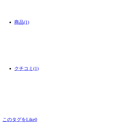
商品
(1)
クチコミ
(1)
このタグをLike
0