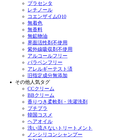
プラセンタ
レチノール
コエンザイムQ10
無着色
無香料
無鉱物油
界面活性剤不使用
紫外線吸収剤不使用
アルコールフリー
パラベンフリー
アレルギーテスト済
旧指定成分無添加
その他人気タグ
CCクリーム
BBクリーム
香りつき柔軟剤・洗濯洗剤
プチプラ
韓国コスメ
ヘアオイル
洗い流さないトリートメント
ノンシリコンシャンプー