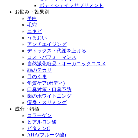
ボディシェイプサプリメント
お悩み・効果別
美白
毛穴
ニキビ
うるおい
アンチエイジング
デトックス・代謝を上げる
コストパフォーマンス
自然派化粧品・オーガニックコスメ
顔のテカリ
目のくま
角質ケア(ボディ)
口臭対策・口臭予防
歯のホワイトニング
痩身・スリミング
成分・特徴
コラーゲン
ヒアルロン酸
ビタミンC
AHA(フルーツ酸)