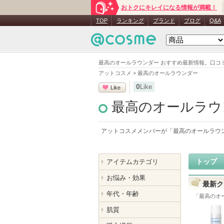
おトクにキレイになる情報が満載！
TOP
ランキング
ブランド
ブログ
Q&A
最高のオールラウンダー おすすめ最新情報。口コ
アットコスメ
>
最高のオールラウンダー
0
Like
Like
最高のオールラウ
アットコスメメンバーが「
最高のオールラウ
トップ
アイテムカテゴリ
お悩み・効果
最新ク
年代・年齢
「
最高のオ
肌質