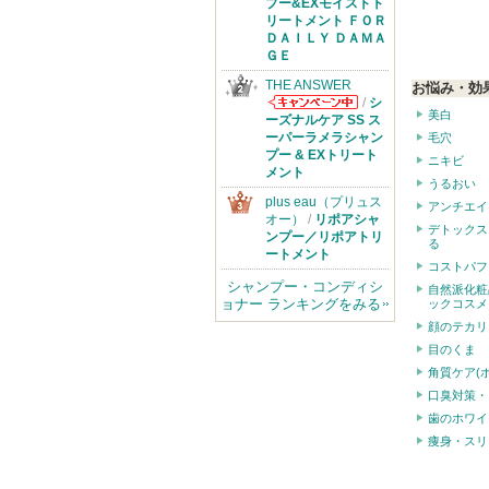
からのお知らせ
プー&EXモイストト
があります
リートメント ＦＯＲ
ＤＡＩＬＹ ＤＡＭＡ
ＧＥ
THE ANSWER
お悩み・効
/
シ
美白
THE ANSWER
ーズナルケア SS ス
からのお知らせ
ーパーラメラシャン
毛穴
があります
プー & EXトリート
ニキビ
メント
うるおい
plus eau（プリュス
アンチエイ
オー）
/
リポアシャ
デトックス
ンプー／リポアトリ
る
ートメント
コストパフ
シャンプー・コンディシ
自然派化粧
ョナー ランキングをみる
ックコスメ
顔のテカリ
目のくま
角質ケア(
口臭対策・
歯のホワイ
痩身・スリ