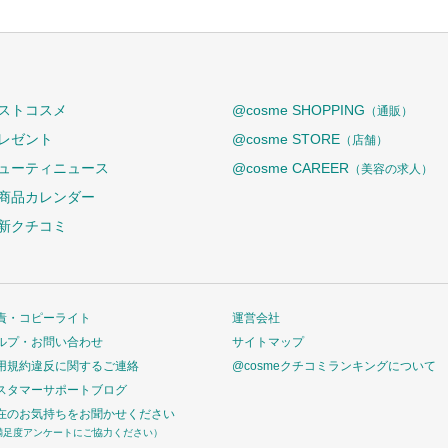
ストコスメ
@cosme SHOPPING
（通販）
レゼント
@cosme STORE
（店舗）
ューティニュース
@cosme CAREER
（美容の求人）
商品カレンダー
新クチコミ
責・コピーライト
運営会社
ルプ・お問い合わせ
サイトマップ
用規約違反に関するご連絡
@cosmeクチコミランキングについて
スタマーサポートブログ
在のお気持ちをお聞かせください
満足度アンケートにご協力ください）