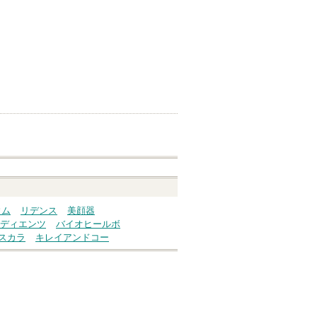
ウム
リデンス
美顔器
ディエンツ
バイオヒールボ
スカラ
キレイアンドコー