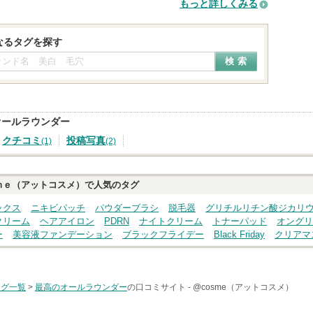
もっと詳しくみる
なるタグを探す
オールラウンダー
クチコミ
投稿写真
(1)
(2)
ｍｅ（アットコスメ）で人気のタグ
ックス
ニキビパッチ
パウダーブラシ
脱毛器
グリチルリチン酸ジカリ
クリーム
ヘアアイロン
PDRN
ナイトクリーム
トナーパッド
オングリ
ー
美容液ファンデーション
ブラックフライデー
Black Friday
クリアマ
タグ一覧
>
最高のオールラウンダー
の口コミサイト -
@cosme（アットコスメ）