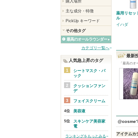
購入場所
主な成分・特徴
薬用リセッ
ル
PickUp キーワード
イハダ
その他タグ
最高のオールラウンダー
カテゴリ一覧へ
最新
人気急上昇のタグ
「
最高のオ
シートマスク・パ
ック
クッションファン
デ
フェイスクリーム
美容液
スキンケア美容家
@cosm
電
アイテムカ
ランキングをもっとみる