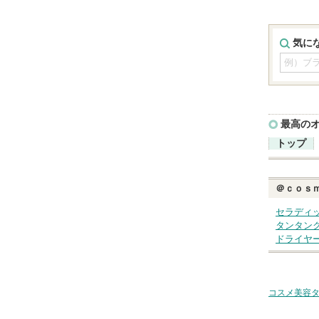
気に
最高の
トップ
＠ｃｏｓ
セラディ
タンタン
ドライヤ
コスメ美容