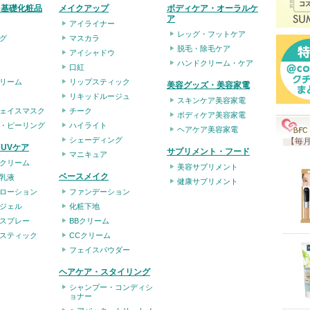
・基礎化粧品
メイクアップ
ボディケア・オーラルケ
ア
アイライナー
レッグ・フットケア
グ
マスカラ
脱毛・除毛ケア
アイシャドウ
ハンドクリーム・ケア
口紅
リーム
リップスティック
美容グッズ・美容家電
リキッドルージュ
スキンケア美容家電
ェイスマスク
チーク
ボディケア美容家電
・ピーリング
ハイライト
ヘアケア美容家電
シェーディング
【毎月
UVケア
サプリメント・フード
マニキュア
クリーム
美容サプリメント
ベースメイク
乳液
健康サプリメント
ローション
ファンデーション
ジェル
化粧下地
スプレー
BBクリーム
スティック
CCクリーム
フェイスパウダー
ヘアケア・スタイリング
シャンプー・コンディシ
ョナー