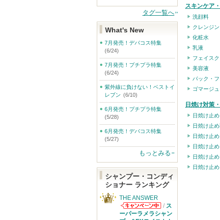
スキンケア
タグ一覧へ
洗顔料
クレンジン
What's New
化粧水
7月発売！デパコス特集
乳液
(6/24)
フェイスク
7月発売！プチプラ特集
美容液
(6/24)
パック・フ
紫外線に負けない！ベストイ
ゴマージュ
レブン
(6/10)
日焼け対策・
6月発売！プチプラ特集
日焼け止め
(5/28)
日焼け止め
6月発売！デパコス特集
日焼け止め
(5/27)
日焼け止め
もっとみる
日焼け止め
日焼け止め
シャンプー・コンディ
ショナー ランキング
THE ANSWER
/
ス
THE ANSWER
ーパーラメラシャン