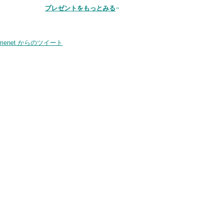
プレゼントをもっとみる
品
smenet からのツイート