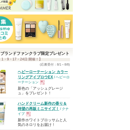
ブランドファンクラブ限定プレゼント
 1・9・17・24日 開催！】
(応募受付：8/1～8/8)
ヘビーローテーション カラー
リングアイブロウEX
/ ヘビーロ
ーテーション
新色の「アッシュグレージ
現
ュ」をプレゼント！
ハンドクリーム新作の香り＆
品
待望の再販ミニサイズ！
/ クナ
イプ
新作ホワイトブロッサムと人
現
気のネロリをお届け！