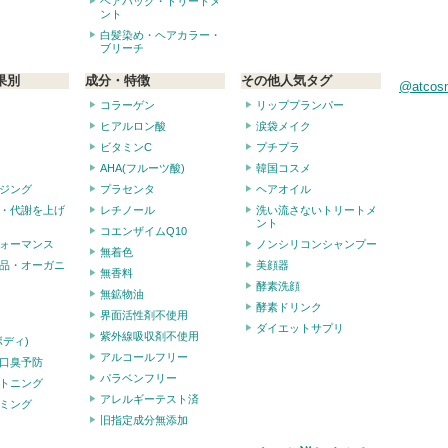
ヘアパック・トリートメ
ント
白髪染め・ヘアカラー・
ブリーチ
果別
成分・特徴
その他人気タグ
@atco
コラーゲン
リッププランパー
ヒアルロン酸
涙袋メイク
ビタミンC
プチプラ
AHA(フルーツ酸)
韓国コスメ
ジング
プラセンタ
ヘアオイル
・代謝を上げ
レチノール
洗い流さないトリートメ
ント
コエンザイムQ10
ォーマンス
ノンシリコンシャンプー
無着色
品・オーガニ
美顔器
無香料
酵素洗顔
無鉱物油
酵素ドリンク
界面活性剤不使用
ダイエットサプリ
紫外線吸収剤不使用
ボディ)
アルコールフリー
口臭予防
パラベンフリー
トニング
アレルギーテスト済
ミング
旧指定成分無添加