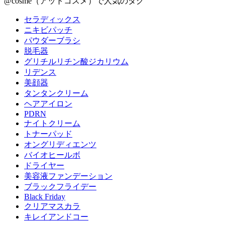
@cosme（アットコスメ）で人気のタグ
セラディックス
ニキビパッチ
パウダーブラシ
脱毛器
グリチルリチン酸ジカリウム
リデンス
美顔器
タンタンクリーム
ヘアアイロン
PDRN
ナイトクリーム
トナーパッド
オングリディエンツ
バイオヒールボ
ドライヤー
美容液ファンデーション
ブラックフライデー
Black Friday
クリアマスカラ
キレイアンドコー