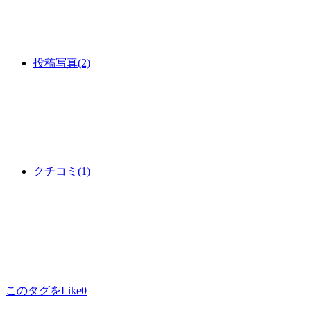
投稿写真
(2)
クチコミ
(1)
このタグをLike
0