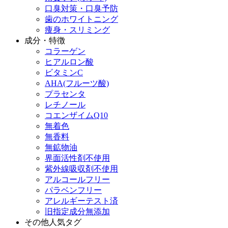
口臭対策・口臭予防
歯のホワイトニング
痩身・スリミング
成分・特徴
コラーゲン
ヒアルロン酸
ビタミンC
AHA(フルーツ酸)
プラセンタ
レチノール
コエンザイムQ10
無着色
無香料
無鉱物油
界面活性剤不使用
紫外線吸収剤不使用
アルコールフリー
パラベンフリー
アレルギーテスト済
旧指定成分無添加
その他人気タグ