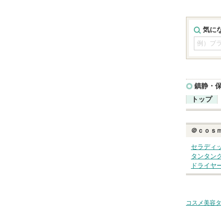
気に
鎮静・
トップ
＠ｃｏｓ
セラディ
タンタン
ドライヤ
コスメ美容