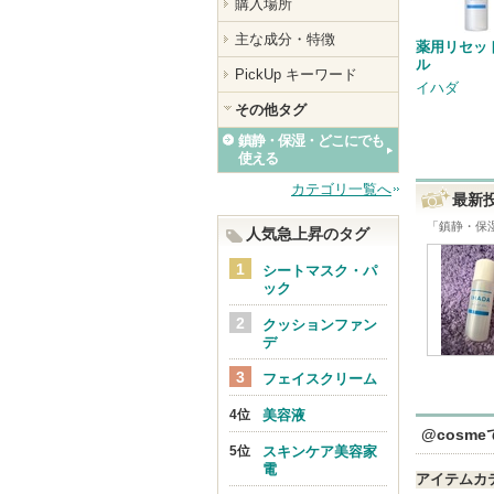
購入場所
主な成分・特徴
薬用リセッ
ル
PickUp キーワード
イハダ
その他タグ
鎮静・保湿・どこにでも
使える
カテゴリ一覧へ
最新
「
鎮静・保
人気急上昇のタグ
シートマスク・パ
ック
クッションファン
デ
フェイスクリーム
美容液
@cosm
スキンケア美容家
電
アイテムカ