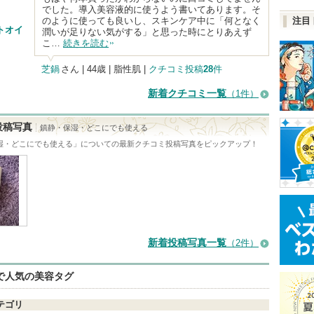
でした。導入美容液的に使うよう書いてあります。そ
のように使っても良いし、スキンケア中に「何となく
注目
トオイ
潤いが足りない気がする」と思った時にとりあえず
こ…
続きを読む
芝鍋
さん
| 44歳 | 脂性肌 |
クチコミ投稿
28
件
新着クチコミ一覧
（1件）
投稿写真
鎮静・保湿・どこにでも使える
湿・どこにでも使える
」についての最新クチコミ投稿写真をピックアップ！
新着投稿写真一覧
（2件）
eで人気の美容タグ
テゴリ