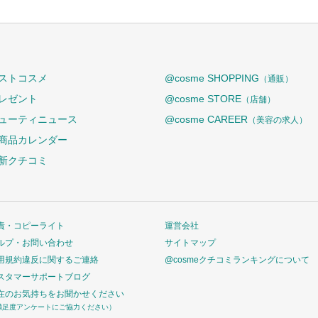
ストコスメ
@cosme SHOPPING
（通販）
レゼント
@cosme STORE
（店舗）
ューティニュース
@cosme CAREER
（美容の求人）
商品カレンダー
新クチコミ
責・コピーライト
運営会社
ルプ・お問い合わせ
サイトマップ
用規約違反に関するご連絡
@cosmeクチコミランキングについて
スタマーサポートブログ
在のお気持ちをお聞かせください
満足度アンケートにご協力ください）