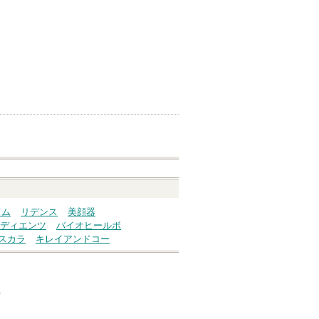
ウム
リデンス
美顔器
ディエンツ
バイオヒールボ
スカラ
キレイアンドコー
）