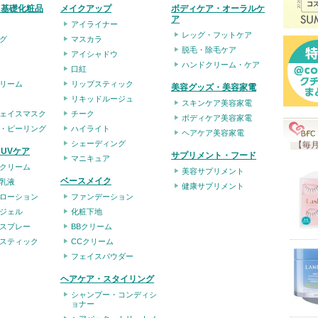
・基礎化粧品
メイクアップ
ボディケア・オーラルケ
ア
アイライナー
レッグ・フットケア
グ
マスカラ
脱毛・除毛ケア
アイシャドウ
ハンドクリーム・ケア
口紅
リーム
リップスティック
美容グッズ・美容家電
リキッドルージュ
スキンケア美容家電
ェイスマスク
チーク
ボディケア美容家電
・ピーリング
ハイライト
ヘアケア美容家電
シェーディング
【毎月
UVケア
サプリメント・フード
マニキュア
クリーム
美容サプリメント
ベースメイク
乳液
健康サプリメント
ローション
ファンデーション
ジェル
化粧下地
スプレー
BBクリーム
スティック
CCクリーム
フェイスパウダー
ヘアケア・スタイリング
シャンプー・コンディシ
ョナー