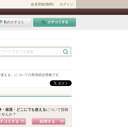
会員登録(無料)
ログイン
私のクチコミ
クチコミする
も使える
」についての美容総合情報です。
静・保湿・どこにでも使える
について投稿
ませんか？