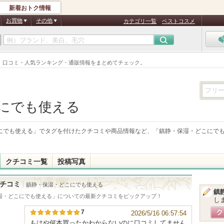
新着おトク情報
お買物
その他
カテゴリ一覧
ベストコスメ
。口コミ・人気ランキング・通販情報をまとめてチェック。
にでも使える
にでも使える
」でタグを付けたクチコミや商品情報など、「
鎮静・保湿・どこにで
クチコミ一覧
投稿写真
チコミ
鎮静・保湿・どこにでも使える
鎮
湿・どこにでも使える
」についての最新クチコミをピックアップ！
し
7
2026/5/16 06:57:54
もはや何本買ったかわからないのに口コミしてません