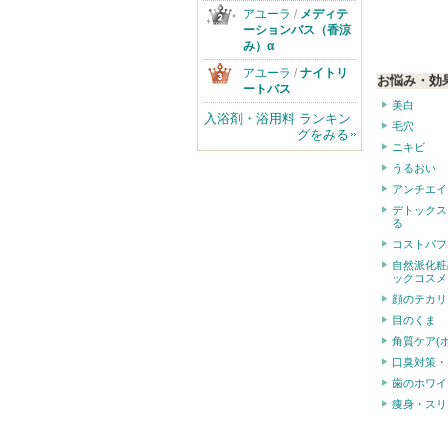
アユーラ
/
メディテ
ーションバス（香涼
み）α
アユーラ
/
ナイトリ
お悩み・効
ートバス
美白
入浴剤・浴用料 ランキン
毛穴
グをみる
ニキビ
うるおい
アンチエイ
デトックス
る
コストパフ
自然派化粧
ックコスメ
顔のテカリ
目のくま
角質ケア(
口臭対策・
歯のホワイ
痩身・スリ