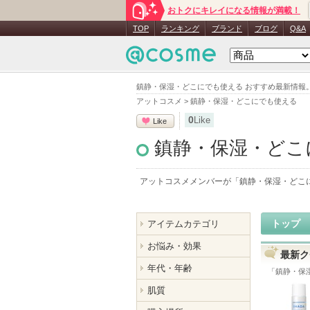
おトクにキレイになる情報が満載！
TOP
ランキング
ブランド
ブログ
Q&A
鎮静・保湿・どこにでも使える おすすめ最新情報
アットコスメ
>
鎮静・保湿・どこにでも使える
0
Like
Like
鎮静・保湿・どこ
アットコスメメンバーが「
鎮静・保湿・どこ
トップ
アイテムカテゴリ
お悩み・効果
最新ク
年代・年齢
「
鎮静・保
肌質