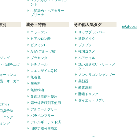
ヘアパック・トリートメ
ント
白髪染め・ヘアカラー・
ブリーチ
果別
成分・特徴
その他人気タグ
@atco
コラーゲン
リッププランパー
ヒアルロン酸
涙袋メイク
ビタミンC
プチプラ
AHA(フルーツ酸)
韓国コスメ
ジング
プラセンタ
ヘアオイル
・代謝を上げ
レチノール
洗い流さないトリートメ
ント
コエンザイムQ10
ォーマンス
ノンシリコンシャンプー
無着色
品・オーガニ
美顔器
無香料
酵素洗顔
無鉱物油
酵素ドリンク
界面活性剤不使用
ダイエットサプリ
紫外線吸収剤不使用
ボディ)
アルコールフリー
口臭予防
パラベンフリー
トニング
アレルギーテスト済
ミング
旧指定成分無添加