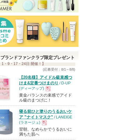
ブランドファンクラブ限定プレゼント
 1・9・17・24日 開催！】
(応募受付：8/1～8/8)
【20名様】アイドル級束感つ
けま&定番つけまのり
/ D-UP
(ディーアップ)
黄金バランスの束感でアイド
現
ル級のまつげに！
寝る前ひと塗りのうるおいケ
品
ア ”ナイトマスク”
/ LANEIGE
(ラネージュ)
翌朝、なめらかでうるおいに
現
満ちた肌へ