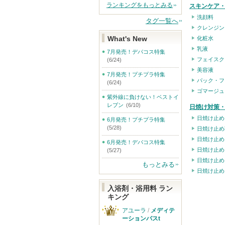
ランキングをもっとみる
スキンケア
洗顔料
タグ一覧へ
クレンジン
What's New
化粧水
乳液
7月発売！デパコス特集
フェイスク
(6/24)
美容液
7月発売！プチプラ特集
パック・フ
(6/24)
ゴマージュ
紫外線に負けない！ベストイ
レブン
(6/10)
日焼け対策・
日焼け止め
6月発売！プチプラ特集
(5/28)
日焼け止め
日焼け止め
6月発売！デパコス特集
日焼け止め
(5/27)
日焼け止め
もっとみる
日焼け止め
入浴剤・浴用料 ラン
キング
アユーラ
/
メディテ
ーションバスt