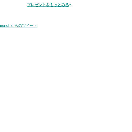
プレゼントをもっとみる
品
smenet からのツイート