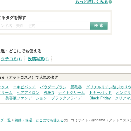
もっと詳しくみる
なるタグを探す
保湿・どこにでも使える
クチコミ
投稿写真
(1)
(2)
ｍｅ（アットコスメ）で人気のタグ
ックス
ニキビパッチ
パウダーブラシ
脱毛器
グリチルリチン酸ジカリ
クリーム
ヘアアイロン
PDRN
ナイトクリーム
トナーパッド
オングリ
ー
美容液ファンデーション
ブラックフライデー
Black Friday
クリアマ
タグ一覧
>
鎮静・保湿・どこにでも使える
の口コミサイト -
@cosme（アットコスメ