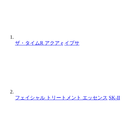
ザ・タイムR アクア e
イプサ
フェイシャル トリートメント エッセンス
SK-II