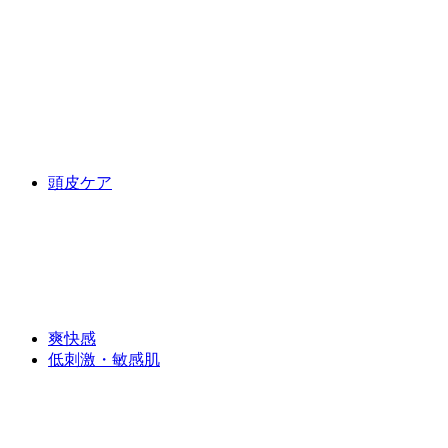
頭皮ケア
爽快感
低刺激・敏感肌