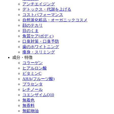
アンチエイジング
デトックス・代謝を上げる
コストパフォーマンス
自然派化粧品・オーガニックコスメ
顔のテカリ
目のくま
角質ケア(ボディ)
口臭対策・口臭予防
歯のホワイトニング
痩身・スリミング
成分・特徴
コラーゲン
ヒアルロン酸
ビタミンC
AHA(フルーツ酸)
プラセンタ
レチノール
コエンザイムQ10
無着色
無香料
無鉱物油